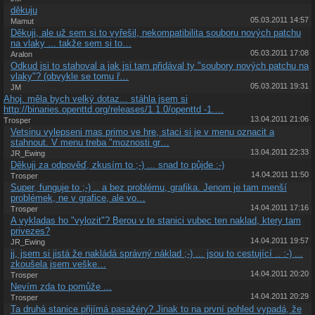
děkuju
05.03.2011 14:57
Mamut
Děkuji, ale už sem si to vyřešil, nekompatibilita souboru nových patchu
na vlaky ... takže sem si to…
05.03.2011 17:08
Aralon
Odkud jsi to stahoval a jak jsi tam přidával ty "soubory nových patchu na
vlaky"? (obvykle se tomu ř…
05.03.2011 19:31
JM
Ahoj. měla bych velký dotaz... stáhla jsem si
http://binaries.openttd.org/releases/1.1.0/openttd -1.…
13.04.2011 21:06
Trosper
Vetsinu vylepseni mas primo ve hre, staci si je v menu oznacit a
stahnout. V menu treba "moznosti gr…
13.04.2011 22:33
JR_Ewing
Děkuji za odpověď, zkusím to ;-) ... snad to půjde :-)
14.04.2011 11:50
Trosper
Super, funguje to ;-) .. a bez problému, grafika. Jenom je tam menší
problémek, ne v grafice, ale vo…
14.04.2011 17:16
Trosper
A vykladas ho "vylozit"? Berou v te stanici vubec ten naklad, ktery tam
privezes?
14.04.2011 19:57
JR_Ewing
jj, jsem si jistá že nakládá správný náklad ;-) ... jsou to cestující .. :-) ...
zkoušela jsem veške…
14.04.2011 20:20
Trosper
Nevím zda to pomůže ...
14.04.2011 20:29
Trosper
Ta druhá stanice přijímá pasažéry? Jinak to na první pohled vypadá, že