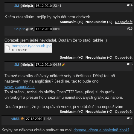
#14
JM
@
Snip3r
,
16.12.2010
23:41
K těm otazníkům, nejlíp by bylo dát sem obrázek.
Souhlasím (+0)
Nesouhlasím (-0)
Odpovědět
#15
Snip3r
@
JM
,
17.12.2010
00:10
Obrázek jsem ještě nevkládal. Doufám že to stačí takhle :)
transport-tyccon-ob.jpg
451.88 KiB
Souhlasím (+0)
Nesouhlasím (-0)
Odpovědět
#16
JM
@
Snip3r
,
17.12.2010
04:36
Takové otazníky dělávaly některé sety s češtinou. Dělají to i při
nastavení hry na angličtinu? Jestli ne, tak to bude ono.
www.tycoonez.cz
To si stáhni, rozbal do složky OpenTTD\Data, přidej si do grafik
unifont.grf a přesuň ho v seznamu nainstalovaných grafik až nahoru.
Doufám jenom, že je to správná verze, já v ottd češtinu nepoužívám.
Souhlasím (+0)
Nesouhlasím (-0)
Odpovědět
#17
vlk56
,
27.12.2010
11:33
Kdyby se někomu chtělo podívat na moji
dopravu dřeva a následně zboží
.