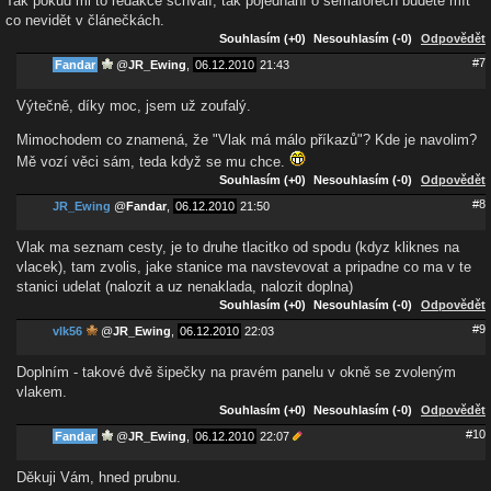
Tak pokud mi to redakce schválí, tak pojednání o semaforech budete mít
co nevidět v článečkách.
Souhlasím (+0)
Nesouhlasím (-0)
Odpovědět
#7
Fandar
@
JR_Ewing
,
06.12.2010
21:43
Výtečně, díky moc, jsem už zoufalý.
Mimochodem co znamená, že "Vlak má málo příkazů"? Kde je navolim?
Mě vozí věci sám, teda když se mu chce.
Souhlasím (+0)
Nesouhlasím (-0)
Odpovědět
#8
JR_Ewing
@
Fandar
,
06.12.2010
21:50
Vlak ma seznam cesty, je to druhe tlacitko od spodu (kdyz kliknes na
vlacek), tam zvolis, jake stanice ma navstevovat a pripadne co ma v te
stanici udelat (nalozit a uz nenaklada, nalozit doplna)
Souhlasím (+0)
Nesouhlasím (-0)
Odpovědět
#9
vlk56
@
JR_Ewing
,
06.12.2010
22:03
Doplním - takové dvě šipečky na pravém panelu v okně se zvoleným
vlakem.
Souhlasím (+0)
Nesouhlasím (-0)
Odpovědět
#10
Fandar
@
JR_Ewing
,
06.12.2010
22:07
Děkuji Vám, hned prubnu.