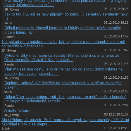
Mas hezky maly priklad :-) 1) obecne - jedno policko nadrazi = 2 vagony
(pozor, lokomotiva zabira 1…
06.12.2010 09:26
JR_Ewing
Jak to tak čtu, asi se taky připojím do kurzu. O semafory se hlásím taky
;-)
06.12.2010 16:18
vlk56
Děkuji mnohokrát. Navedl jsem na to i kluky ve škole, takže pomůže
vícero lidem. :-D
06.12.2010 17:47
Fandar
Tak pokud mi to redakce schválí, tak pojednání o semaforech budete mít
co nevidět v článečkách.
06.12.2010 21:42
JR_Ewing
Výtečně, díky moc, jsem už zoufalý. Mimochodem co znamená, že
"Vlak má málo příkazů"? Kde je navoli…
06.12.2010 21:43
Fandar
Vlak ma seznam cesty, je to druhe tlacitko od spodu (kdyz kliknes na
vlacek), tam zvolis, jake stani…
06.12.2010 21:50
JR_Ewing
Doplním - takové dvě šipečky na pravém panelu v okně se zvoleným
vlakem.
06.12.2010 22:03
vlk56
Děkuji Vám, hned prubnu. Edit: Tak jsem nad tím ještě seděl a konečně
umím použít jednoduché semafo…
06.12.2010 22:07
Fandar
A mate ho tam.
08.12.2010 11:37
JR_Ewing
Ahoj Přidám pár otázek: Proč mám u některých vagonu otazníky ? Proč mi
například u pily píše přepra…
13.12.2010 12:20
Snip3r