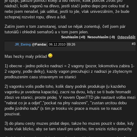
je spojit, jakože pomocí kolejí a teď nevím, kolik políček zvolit pro
nádraží, kolik vagonů na dřevo, jestli stačí jedno depo pro celou trať a
nebo jsem nenašel, jak udělat, jestli to jde, vlak univerzálním, že bude
schopnej rozvést ropu, dřevo a lidi.
Zatím jsem v tom zamotanej, snad se nějak zorientuji, četl jsem pár
tutoriálů i ohledně semaforů a v tom jsem jelen.
Souhlasím (+0)
Nesouhlasím (-0)
Odpovědět
#3
JR_Ewing
@
Fandar
,
06.12.2010
09:26
Mas hezky maly priklad
1) obecne - jedno policko nadrazi = 2 vagony (pozor, lokomotiva zabira 1-
2 vagony, podle delky), kazdy vagon precuhujici z nadrazi je zbytecnym
prodlouzenim casu stravenym ve stanici
2) vagonku volis podle toho, kolik dany podnik produkuje (u kazdeho
vagonku je uvedena kapacita), zacni na dvou, kdyz se ti bude hromadit
zbozi ve stanici, proste pridej. V novem OpenTTD jde nastavit volba mezi
"nabrat co je a odjet","pockat na plny nalozeni", "zustan urcitou dobu
podle jizdniho radu" (s tim je trosku vic prace a musis se to naucit
pouzivat.
3) do planu cesty muzes pridat depo, takze ho muzes pouzit v dobe, kdy
bude vlak blizko, aby se tam stavil pro udrzbu, tim snizis riziko poruchy