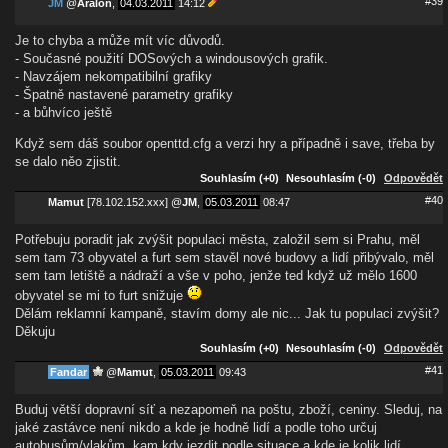
#39
JM
@
Aralon
,
04.03.2011
14:12
Je to chyba a může mít víc důvodů.
- Současné použití DOSových a windousových grafik.
- Navzájem nekompatibilní grafiky
- Špatně nastavené parametry grafiky
- a bůhvíco ještě
Když sem dáš soubor openttd.cfg a verzi hry a případně i save, třeba by
se dalo něo zjistit.
Souhlasím (+0)
Nesouhlasím (-0)
Odpovědět
#40
Mamut
[78.102.152.xxx]
@
JM
,
05.03.2011
08:47
Potřebuju poradit jak zvýšit populaci města, založil sem si Prahu, měl
sem tam 73 obyvatel a furt sem stavěl nové budovy a lidí přibývalo, měl
sem tam letiště a nádraží a vše v poho, jenže ted když už mělo 1600
obyvatel se mi to furt snižuje
Dělám reklamní kampaně, stavím domy ale nic... Jak tu populaci zvýšit?
Děkuju
Souhlasím (+0)
Nesouhlasím (-0)
Odpovědět
#41
Fandar
@
Mamut
,
05.03.2011
09:43
Buduj větší dopravní síť a nezapomeň na poštu, zboží, ceniny. Sleduj, na
jaké zastávce není nikdo a kde je hodně lidí a podle toho určuj
autobusům/vlakům, kam kdy jezdit podle situace a kde je kolik lidí.