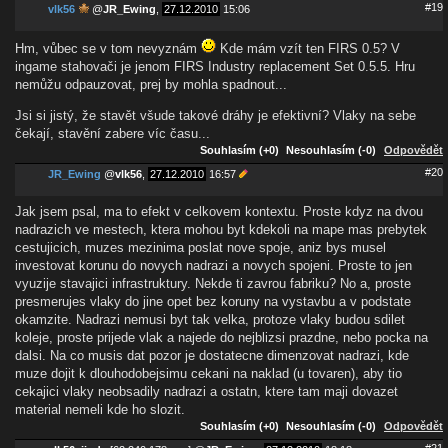
#19
vlk56
@
JR_Ewing
,
27.12.2010
15:06
Hm, vůbec se v tom nevyznám
Kde mám vzít ten FIRS 0.5? V
ingame stahovači je jenom FIRS Industry replacement Set 0.5.5. Hru
nemůžu odpauzovat, prej by mohla spadnout...
Jsi si jistý, že stavět všude takové dráhy je efektivní? Vlaky na sebe
čekají, stavění zabere víc času...
Souhlasím (+0)
Nesouhlasím (-0)
Odpovědět
#20
JR_Ewing
@
vlk56
,
27.12.2010
16:57
Jak jsem psal, ma to efekt v celkovem kontextu. Proste kdyz na dvou
nadrazich ve mestech, ktera mohou byt kdekoli na mape mas prebytek
cestujicich, muzes mezinima poslat nove spoje, aniz bys musel
investovat korunu do novych nadrazi a novych spojeni. Proste to jen
vyuzije stavajici infrastruktury. Nekde ti zavrou fabriku? No a, proste
presmerujes vlaky do jine opet bez koruny na vystavbu a v podstate
okamzite. Nadrazi nemusi byt tak velka, protoze vlaky budou sdilet
koleje, proste prijede vlak a najede do nejblizsi prazdne, nebo pocka na
dalsi. Na co musis dat pozor je dostatecne dimenzovat nadrazi, kde
muze dojit k dlouhodobejsimu cekani na naklad (u tovaren), aby tio
cekajici vlaky neobsadily nadrazi a ostatn, ktere tam maji dovazet
material nemeli kde ho slozit.
Souhlasím (+0)
Nesouhlasím (-0)
Odpovědět