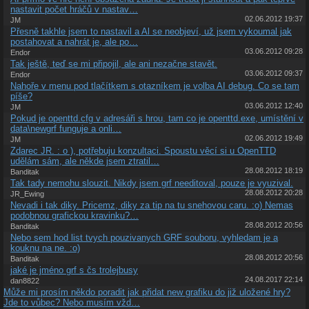
nastavit počet hráčů v nastav…
02.06.2012 19:37
JM
Přesně takhle jsem to nastavil a Al se neobjeví, už jsem vykoumal jak
postahovat a nahrát je, ale po…
03.06.2012 09:28
Endor
Tak ještě, teď se mi připojil, ale ani nezačne stavět.
03.06.2012 09:37
Endor
Nahoře v menu pod tlačítkem s otazníkem je volba AI debug. Co se tam
píše?
03.06.2012 12:40
JM
Pokud je openttd.cfg v adresáři s hrou, tam co je openttd.exe, umístění v
data\newgrf funguje a onli…
02.06.2012 19:49
JM
Zdarec JR. : o ), potřebuju konzultaci. Spoustu věcí si u OpenTTD
udělám sám, ale někde jsem ztratil…
28.08.2012 18:19
Banditak
Tak tady nemohu slouzit. Nikdy jsem grf needitoval, pouze je vyuzival.
28.08.2012 20:28
JR_Ewing
Nevadi i tak diky. Pricemz, diky za tip na tu snehovou caru. :o) Nemas
podobnou grafickou kravinku?…
28.08.2012 20:56
Banditak
Nebo sem hod list tvych pouzivanych GRF souboru, vyhledam je a
kouknu na ne. :o)
28.08.2012 20:56
Banditak
jaké je jméno grf s čs trolejbusy
24.08.2017 22:14
dan8822
Může mi prosím někdo poradit jak přidat new grafiku do již uložené hry?
Jde to vůbec? Nebo musím vžd…