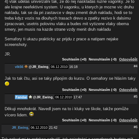
4) vlak udelas univerzalni tak, ze do nej naskladas ruzne vagonky. Je to
ale krajne neefektivni system. U vagonku, u kterych je mozne vic druhu
nakladu, tak se da pri zastavce v depu zmenit druh nakladu, hodi se to
treba kdyz vozis na dlouhych trasach drevo a zpatky rezivo k dalsimu
zpracovani, usetris polovinu vlaku a budes mit vytizene vlaky obema
smery, jen musis na kazde strane vzdy menit druh nakladu
Semafory ti ukazu prakticky az prijdu z prace a natipam nejake
screenshoty.
JR.
Souhlasím (+0)
Nesouhlasím (-0)
Odpovědět
#4
vlk56
@
JR_Ewing
,
06.12.2010
16:18
Jak to tak čtu, asi se taky připojím do kurzu. O semafory se hlásím taky
Souhlasím (+0)
Nesouhlasím (-0)
Odpovědět
#5
Fandar
@
JR_Ewing
,
06.12.2010
17:47
Děkuji mnohokrát. Navedl jsem na to i kluky ve škole, takže pomůže
vícero lidem.
Souhlasím (+0)
Nesouhlasím (-0)
Odpovědět
#6
JR_Ewing
,
06.12.2010
21:42