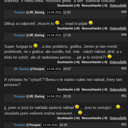
stahnout. V menu treba "moznosti grafik" a tam "stahovat soucasti".
Souhlasím (+0)
Nesouhlasím (-0)
Odpovědět
#48
Trosper
@
JR_Ewing
,
14.04.2011
11:50
Děkuji za odpověď, zkusím to
... snad to půjde
Souhlasím (+0)
Nesouhlasím (-0)
Odpovědět
#49
Trosper
@
JR_Ewing
,
14.04.2011
17:16
Super, funguje to
.. a bez problému, grafika. Jenom je tam menší
problémek, ne v grafice, ale vozidlo, loď, vlak.. naloží náklad, plně, a v
klidu ho vyloží, ale už nedostanu peníze ... jak je to možné??
Souhlasím (+0)
Nesouhlasím (-0)
Odpovědět
#50
JR_Ewing
@
Trosper
,
14.04.2011
19:57
A vykladas ho "vylozit"? Berou v te stanici vubec ten naklad, ktery tam
privezes?
Souhlasím (+0)
Nesouhlasím (-0)
Odpovědět
#51
Trosper
@
JR_Ewing
,
14.04.2011
20:20
jj, jsem si jistá že nakládá správný náklad
... jsou to cestující ..
...
zkoušela jsem veškeré možné nastavení ...
...
Souhlasím (+0)
Nesouhlasím (-0)
Odpovědět
#52
Trosper
@
Trosper
,
14.04.2011
20:29