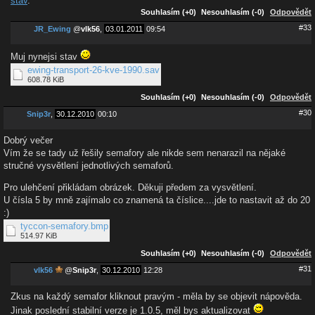
stav
.
Souhlasím (+0)
Nesouhlasím (-0)
Odpovědět
#33
JR_Ewing
@
vlk56
,
03.01.2011
09:54
Muj nynejsi stav
ewing-transport-26-kve-1990.sav
608.78 KiB
Souhlasím (+0)
Nesouhlasím (-0)
Odpovědět
#30
Snip3r
,
30.12.2010
00:10
Dobrý večer
Vím že se tady už řešily semafory ale nikde sem nenarazil na nějaké
stručné vysvětlení jednotlivých semaforů.
Pro ulehčení přikládam obrázek. Děkuji předem za vysvětlení.
U čísla 5 by mně zajímalo co znamená ta číslice....jde to nastavit až do 20
:)
tyccon-semafory.bmp
514.97 KiB
Souhlasím (+0)
Nesouhlasím (-0)
Odpovědět
#31
vlk56
@
Snip3r
,
30.12.2010
12:28
Zkus na každý semafor kliknout pravým - měla by se objevit nápověda.
Jinak poslední stabilní verze je 1.0.5, měl bys aktualizovat