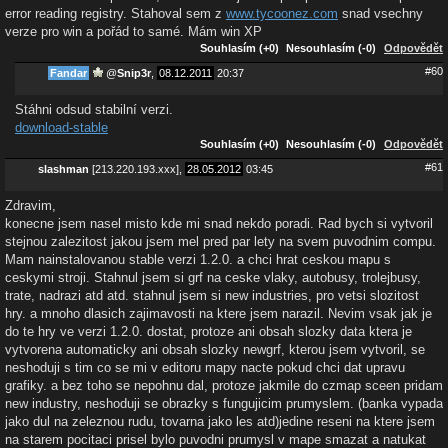
error reading registry. Stahoval sem z
www.tycoonez.com
snad vsechny
verze pro win a pořád to samé. Mám win XP
Souhlasím (+0)
Nesouhlasím (-0)
Odpovědět
#60
Fandar
@
Snip3r
,
08.12.2011
20:37
Stáhni odsud stabilní verzi.
download-stable
Souhlasím (+0)
Nesouhlasím (-0)
Odpovědět
#61
slashman
[213.220.193.xxx],
28.05.2012
03:45
Zdravim,
konecne jsem nasel misto kde mi snad nekdo poradi. Rad bych si vytvoril
stejnou zalezitost jakou jsem mel pred par lety na svem puvodnim compu.
Mam nainstalovanou stable verzi 1.2.0. a chci hrat ceskou mapu s
ceskymi stroji. Stahnul jsem si grf na ceske vlaky, autobusy, trolejbusy,
trate, nadrazi atd atd. stahnul jsem si new industries, pro vetsi slozitost
hry. a mnoho dlasich zajimavosti na ktere jsem narazil. Nevim vsak jak je
do te hry ve verzi 1.2.0. dostat, protoze ani obsah slozky data ktera je
vytvorena automaticky ani obsah slozky newgrf, kterou jsem vytvoril, se
neshoduji s tim co se mi v editoru mapy nacte pokud chci dat upravu
grafiky. a bez toho se nepohnu dal, protoze jakmile do czmap sceen pridam
new industry, neshoduji se obrazky s fungujicim prumyslem. (banka vypada
jako dul na zeleznou rudu, tovarna jako les atd)jedine reseni na ktere jsem
na starem pocitaci prisel bylo puvodni prumysl v mape smazat a natukat