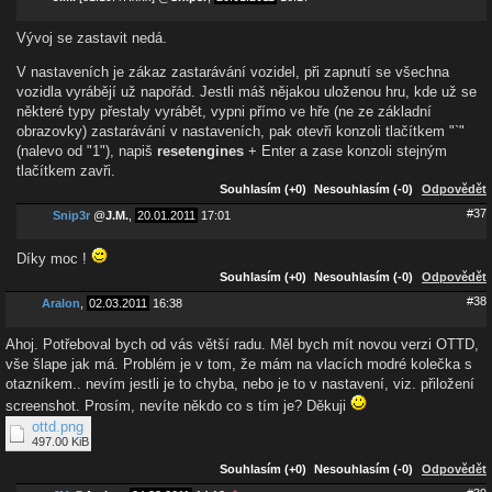
Vývoj se zastavit nedá.
V nastaveních je zákaz zastarávání vozidel, při zapnutí se všechna
vozidla vyrábějí už napořád. Jestli máš nějakou uloženou hru, kde už se
některé typy přestaly vyrábět, vypni přímo ve hře (ne ze základní
obrazovky) zastarávání v nastaveních, pak otevři konzoli tlačítkem "`"
(nalevo od "1"), napiš
resetengines
+ Enter a zase konzoli stejným
tlačítkem zavři.
Souhlasím (+0)
Nesouhlasím (-0)
Odpovědět
#37
Snip3r
@
J.M.
,
20.01.2011
17:01
Díky moc !
Souhlasím (+0)
Nesouhlasím (-0)
Odpovědět
#38
Aralon
,
02.03.2011
16:38
Ahoj. Potřeboval bych od vás větší radu. Měl bych mít novou verzi OTTD,
vše šlape jak má. Problém je v tom, že mám na vlacích modré kolečka s
otazníkem.. nevím jestli je to chyba, nebo je to v nastavení, viz. přiložení
screenshot. Prosím, nevíte někdo co s tím je? Děkuji
ottd.png
497.00 KiB
Souhlasím (+0)
Nesouhlasím (-0)
Odpovědět