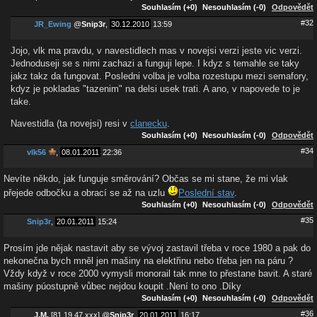
Souhlasím (+0)
Nesouhlasím (-0)
Odpovědět
#32
JR_Ewing
@
Snip3r
,
30.12.2010
13:59
Jojo, vlk ma pravdu, v navestidlech mas v novejsi verzi jeste vic verzi.
Jednoduseji se s nimi zachazi a funguji lepe. I kdyz s temahle se taky
jakz takz da fungovat. Posledni volba je volba rozestupu mezi semafory,
kdyz je pokladas "tazenim" na delsi usek trati. A ano, v napovede to je
take.
Navestidla (ta novejsi) resi v
clanecku
.
Souhlasím (+0)
Nesouhlasím (-0)
Odpovědět
#34
vlk56
,
08.01.2011
22:36
Nevíte někdo, jak funguje směrování? Občas se mi stane, že mi vlak
přejede odbočku a obrací se až na uzlu
Poslední stav
.
Souhlasím (+0)
Nesouhlasím (-0)
Odpovědět
#35
Snip3r
,
20.01.2011
15:24
Prosím jde nějak nastavit aby se vývoj zastavil třeba v roce 1980 a pak do
nekonečna bych mněl jen mašiny na elektřinu nebo třeba jen na páru ?
Vždy když v roce 2000 vymysli monorail tak mne to přestane bavit. A staré
mašiny púostupně vůbec nejdou koupit .Není to ono .Díky
Souhlasím (+0)
Nesouhlasím (-0)
Odpovědět
#36
J.M.
[81.19.47.xxx]
@
Snip3r
,
20.01.2011
16:17