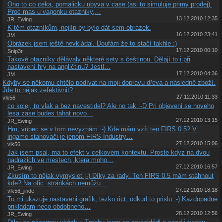
Ono to co ceka, pomalicku ubyva v case (asi to simuluje primy prodej).
Proc mas u vagonku otazniky,…
13.12.2010 12:35
JR_Ewing
K těm otazníkům, nejlíp by bylo dát sem obrázek.
16.12.2010 23:41
JM
Obrázek jsem ještě nevkládal. Doufám že to stačí takhle :)
17.12.2010 00:10
Snip3r
Takové otazníky dělávaly některé sety s češtinou. Dělají to i při
nastavení hry na angličtinu? Jestl…
17.12.2010 04:36
JM
Kdyby se někomu chtělo podívat na moji dopravu dřeva a následně zboží.
Jde to nějak zefektivnit?
27.12.2010 11:33
vlk56
co kolej, to vlak a bez navestidel? Ale no tak :-D Pri objeveni se noveho
lesa zase budes tahat novo…
27.12.2010 13:15
JR_Ewing
Hm, vůbec se v tom nevyznám :-) Kde mám vzít ten FIRS 0.5? V
ingame stahovači je jenom FIRS Industry…
27.12.2010 15:06
vlk56
Jak jsem psal, ma to efekt v celkovem kontextu. Proste kdyz na dvou
nadrazich ve mestech, ktera moho…
27.12.2010 16:57
JR_Ewing
Zkusím to nějak vymyslet ;-) Díky za rady. Ten FIRS 0.5 mám stáhnout
kde? Na ofic. stránkách nemůžu…
27.12.2010 18:18
vlk56_jinde
To mi ukazuje nastaveni grafik, tezko rict, odkud to prislo :-) Kazdopadne
prikladam neco obdobneho…
28.12.2010 12:56
JR_Ewing