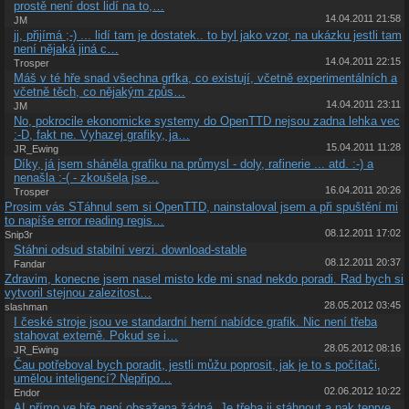
prostě není dost lidí na to,…
14.04.2011 21:58
JM
jj, přijímá ;-) ... lidí tam je dostatek.. to byl jako vzor, na ukázku jestli tam
není nějaká jiná c…
14.04.2011 22:15
Trosper
Máš v té hře snad všechna grfka, co existují, včetně experimentálních a
včetně těch, co nějakým způs…
14.04.2011 23:11
JM
No, pokrocile ekonomicke systemy do OpenTTD nejsou zadna lehka vec
:-D, fakt ne. Vyhazej grafiky, ja…
15.04.2011 11:28
JR_Ewing
Díky, já jsem sháněla grafiku na průmysl - doly, rafinerie ... atd. :-) a
nenašla :-( - zkoušela jse…
16.04.2011 20:26
Trosper
Prosim vás STáhnul sem si OpenTTD, nainstaloval jsem a při spuštění mi
to napíše error reading regis…
08.12.2011 17:02
Snip3r
Stáhni odsud stabilní verzi. download-stable
08.12.2011 20:37
Fandar
Zdravim, konecne jsem nasel misto kde mi snad nekdo poradi. Rad bych si
vytvoril stejnou zalezitost…
28.05.2012 03:45
slashman
I české stroje jsou ve standardní herní nabídce grafik. Nic není třeba
stahovat externě. Pokud se i…
28.05.2012 08:16
JR_Ewing
Čau potřeboval bych poradit, jestli můžu poprosit, jak je to s počítači,
umělou inteligencí? Nepřipo…
02.06.2012 10:22
Endor
AI přímo ve hře není obsažena žádná. Je třeba ji stáhnout a pak teprve