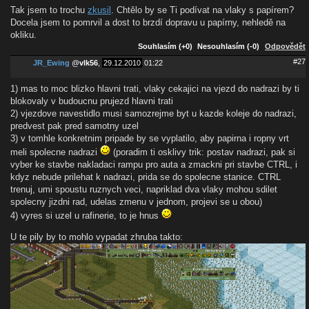
Tak jsem to trochu
zkusil
. Chtělo by se Ti podívat na vlaky s papírem?
Docela jsem to pomrvil a dost to brzdí dopravu u papírny, nehledě na
okliku.
Souhlasím (+0)
Nesouhlasím (-0)
Odpovědět
#27
JR_Ewing
@
vlk56
,
29.12.2010
01:22
1) mas to moc blizko hlavni trati, vlaky cekajici na vjezd do nadrazi by ti
blokovaly v budoucnu prujezd hlavni trati
2) vjezdove navestidlo musi samozrejme byt u kazde koleje do nadrazi,
predvest pak pred samotny uzel
3) v tomhle konkretnim pripade by se vyplatilo, aby papirna i ropny vrt
meli spolecne nadrazi
(poradim ti osklivy trik: postav nadrazi, pak si
vyber ke stavbe nakladaci rampu pro auta a zmackni pri stavbe CTRL, i
kdyz nebude prilehat k nadrazi, prida se do spolecne stanice. CTRL
trenuj, umi spoustu ruznych veci, napriklad dva vlaky mohou sdilet
spolecny jizdni rad, udelas zmenu v jednom, projevi se u obou)
4) vyres si uzel u rafinerie, to je hnus
U te pily by to mohlo vypadat zhruba takto: