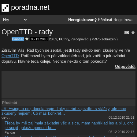
poradna.net
Neregistrovaný
Přihlásit
Registrovat
OpenTTD - rady
Fandar
,
05.12.2010
20:09
,
PC hry
, 79 odpovědí (75975 zobrazení)
Zdravím Vás. Rád bych se zeptal, jestli tady někdo není zkušený ve hře
OpenTTD
. Potřeboval bych pár základních rad, jak začít a jak ovládat
dopravu, hlavně teda koleje. Nechce někdo o tom pokecat?
Odpovědět
Předmět
JR_Ewing to prej docela hraje. Taky si rád zajezdím s vláčky, ale moc
zkušený nejsem. Co máš konkrét…
05.12.2010 21:51
vlk56
Třeba by mě zajímala základní věc a sice, mám například les a pilu, chci
je spojit, jakože pomocí ko…
05.12.2010 22:17
Fandar