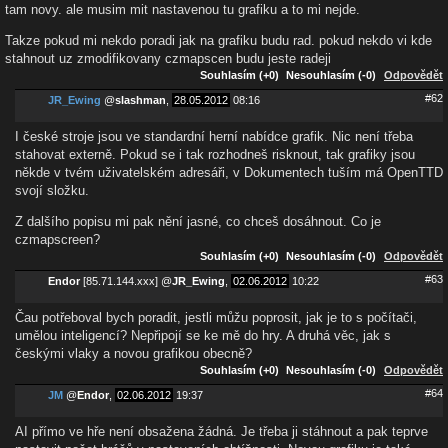
tam novy. ale musim mit nastavenou tu grafiku a to mi nejde.
Takze pokud mi nekdo poradi jak na grafiku budu rad. pokud nekdo vi kde
stahnout uz zmodifikovany czmapscen budu jeste radeji
Souhlasím (+0)
Nesouhlasím (-0)
Odpovědět
#62
JR_Ewing
@
slashman
,
28.05.2012
08:16
I české stroje jsou ve standardní herní nabídce grafik. Nic není třeba
stahovat externě. Pokud se i tak rozhodneš risknout, tak grafiky jsou
někde v tvém uživatelském adresáři, v Dokumentech tuším má OpenTTD
svojí složku.
Z dalšího popisu mi pak nění jasné, co chceš dosáhnout. Co je
czmapscreen?
Souhlasím (+0)
Nesouhlasím (-0)
Odpovědět
#63
Endor
[85.71.144.xxx]
@
JR_Ewing
,
02.06.2012
10:22
Čau potřeboval bych poradit, jestli můžu poprosit, jak je to s počítači,
umělou inteligencí? Nepřipojí se ke mě do hry. A druhá věc, jak s
českými vlaky a novou grafikou obecně?
Souhlasím (+0)
Nesouhlasím (-0)
Odpovědět
#64
JM
@
Endor
,
02.06.2012
19:37
AI přímo ve hře není obsažena žádná. Je třeba ji stáhnout a pak teprve