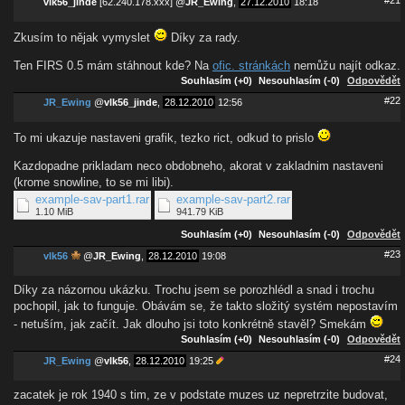
#21
vlk56_jinde
[62.240.178.xxx]
@
JR_Ewing
,
27.12.2010
18:18
Zkusím to nějak vymyslet
Díky za rady.
Ten FIRS 0.5 mám stáhnout kde? Na
ofic. stránkách
nemůžu najít odkaz.
Souhlasím (+0)
Nesouhlasím (-0)
Odpovědět
#22
JR_Ewing
@
vlk56_jinde
,
28.12.2010
12:56
To mi ukazuje nastaveni grafik, tezko rict, odkud to prislo
Kazdopadne prikladam neco obdobneho, akorat v zakladnim nastaveni
(krome snowline, to se mi libi).
example-sav-part1.rar
example-sav-part2.rar
1.10 MiB
941.79 KiB
Souhlasím (+0)
Nesouhlasím (-0)
Odpovědět
#23
vlk56
@
JR_Ewing
,
28.12.2010
19:08
Díky za názornou ukázku. Trochu jsem se porozhlédl a snad i trochu
pochopil, jak to funguje. Obávám se, že takto složitý systém nepostavím
- netuším, jak začít. Jak dlouho jsi toto konkrétně stavěl? Smekám
Souhlasím (+0)
Nesouhlasím (-0)
Odpovědět
#24
JR_Ewing
@
vlk56
,
28.12.2010
19:25
zacatek je rok 1940 s tim, ze v podstate muzes uz nepretrzite budovat,