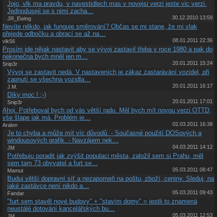
Jojo, vlk ma pravdu, v navestidlech mas v novejsi verzi jeste vic verzi.
Jednoduseji se s nimi zacha…
30.12.2010 13:59
JR_Ewing
Nevíte někdo, jak funguje směrování? Občas se mi stane, že mi vlak
přejede odbočku a obrací se až na…
08.01.2011 22:36
vlk56
Prosím jde nějak nastavit aby se vývoj zastavil třeba v roce 1980 a pak do
nekonečna bych mněl jen m…
20.01.2011 15:24
Snip3r
Vývoj se zastavit nedá. V nastaveních je zákaz zastarávání vozidel, při
zapnutí se všechna vozidla…
20.01.2011 16:17
J.M.
Díky moc ! ;-)
20.01.2011 17:01
Snip3r
Ahoj. Potřeboval bych od vás větší radu. Měl bych mít novou verzi OTTD,
vše šlape jak má. Problém je…
02.03.2011 16:38
Aralon
Je to chyba a může mít víc důvodů. - Současné použití DOSových a
windousových grafik. - Navzájem nek…
04.03.2011 14:12
JM
Potřebuju poradit jak zvýšit populaci města, založil sem si Prahu, měl
sem tam 73 obyvatel a furt se…
05.03.2011 08:47
Mamut
Buduj větší dopravní síť a nezapomeň na poštu, zboží, ceniny. Sleduj, na
jaké zastávce není nikdo a…
05.03.2011 09:43
Fandar
"furt sem stavěl nové budovy" + "stavím domy" = jestli to znamená
neustálé dotování kancelářských bu…
05.03.2011 12:53
JM