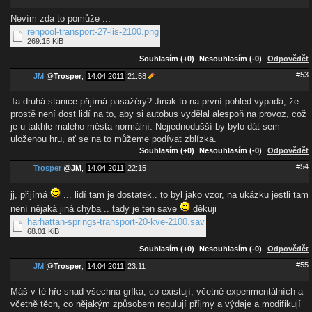
Nevím zda to pomůže ...
renpool-transport-27-lis-2100.png
269.15 KiB
Souhlasím (+0)
Nesouhlasím (-0)
Odpovědět
#53
JM
@
Trosper
,
14.04.2011
21:58
Ta druhá stanice přijímá pasažéry? Jinak to na první pohled vypadá, že
prostě není dost lidí na to, aby si autobus vydělal alespoň na provoz, což
je u takhle malého města normální. Nejjednodušší by bylo dát sem
uloženou hru, ať se na to můžeme podívat zblízka.
Souhlasím (+0)
Nesouhlasím (-0)
Odpovědět
#54
Trosper
@
JM
,
14.04.2011
22:15
jj, přijímá
... lidí tam je dostatek.. to byl jako vzor, na ukázku jestli tam
není nějaká jiná chyba .. tady je ten save
děkuji
harhattan-springs-transport-20-kve-2100.sav
68.01 KiB
Souhlasím (+0)
Nesouhlasím (-0)
Odpovědět
#55
JM
@
Trosper
,
14.04.2011
23:11
Máš v té hře snad všechna grfka, co existují, včetně experimentálních a
včetně těch, co nějakým způsobem regulují příjmy a výdaje a modifikují