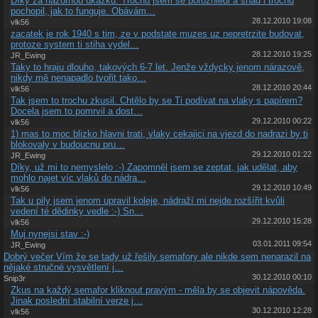
Díky za názornou ukázku. Trochu jsem se porozhlédl a snad i trochu
pochopil, jak to funguje. Obávám…
28.12.2010 19:08
vlk56
zacatek je rok 1940 s tim, ze v podstate muzes uz nepretrzite budovat,
protoze system ti stiha vydel…
28.12.2010 19:25
JR_Ewing
Taky to hraju dlouho, takových 6-7 let. Jenže vždycky jenom nárazově,
nikdy mě nenapadlo tvořit tako…
28.12.2010 20:44
vlk56
Tak jsem to trochu zkusil. Chtělo by se Ti podívat na vlaky s papírem?
Docela jsem to pomrvil a dost…
29.12.2010 00:22
vlk56
1) mas to moc blizko hlavni trati, vlaky cekajici na vjezd do nadrazi by ti
blokovaly v budoucnu pru…
29.12.2010 01:22
JR_Ewing
Díky, už mi to nemyslelo :-) Zapomněl jsem se zeptat, jak udělat, aby
mohlo najet víc vlaků do nádra…
29.12.2010 10:49
vlk56
Tak u pily jsem jenom upravil koleje, nádraží mi nejde rozšířit kvůli
vedení té dědinky vedle :-) Sn…
29.12.2010 15:28
vlk56
Muj nynejsi stav :-)
03.01.2011 09:54
JR_Ewing
Dobrý večer Vím že se tady už řešily semafory ale nikde sem nenarazil na
nějaké stručné vysvětlení j…
30.12.2010 00:10
Snip3r
Zkus na každý semafor kliknout pravým - měla by se objevit nápověda.
Jinak poslední stabilní verze j…
30.12.2010 12:28
vlk56