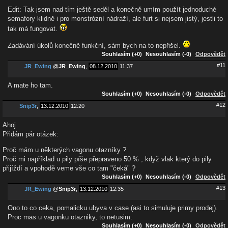
Edit: Tak jsem nad tím ještě seděl a konečně umím použít jednoduché
semafory klidně i pro monstrózní nádraží, ale furt si nejsem jistý, jestli to
tak má fungovat.
Zadávání úkolů konečně funkční, sám bych na to nepřišel.
Souhlasím (+0)
Nesouhlasím (-0)
Odpovědět
#11
JR_Ewing
@
JR_Ewing
,
08.12.2010
11:37
A mate ho tam.
Souhlasím (+0)
Nesouhlasím (-0)
Odpovědět
#12
Snip3r
,
13.12.2010
12:20
Ahoj
Přidám pár otázek:
Proč mám u některých vagonu otazníky ?
Proč mi například u pily píše přepraveno 50 % , když vlak který do pily
přijíždí a vpohodě veme vše co tam "čeká" ?
Souhlasím (+0)
Nesouhlasím (-0)
Odpovědět
#13
JR_Ewing
@
Snip3r
,
13.12.2010
12:35
Ono to co ceka, pomalicku ubyva v case (asi to simuluje primy prodej).
Proc mas u vagonku otazniky, to netusim.
Souhlasím (+0)
Nesouhlasím (-0)
Odpovědět