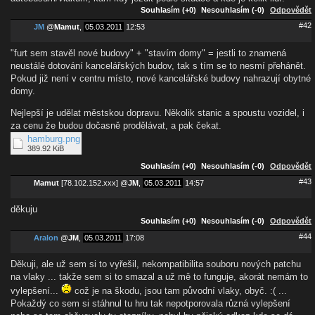
Souhlasím (+0)
Nesouhlasím (-0)
Odpovědět
#42
JM
@
Mamut
,
05.03.2011
12:53
"furt sem stavěl nové budovy" + "stavím domy" = jestli to znamená
neustálé dotování kancelářských budov, tak s tím se to nesmí přehánět.
Pokud již není v centru místo, nové kancelářské budovy nahrazují obytné
domy.
Nejlepší je udělat městskou dopravu. Několik stanic a spoustu vozidel, i
za cenu že budou dočasně prodělávat, a pak čekat.
hamburg.png
389.92 KiB
Souhlasím (+0)
Nesouhlasím (-0)
Odpovědět
#43
Mamut
[78.102.152.xxx]
@
JM
,
05.03.2011
14:57
děkuju
Souhlasím (+0)
Nesouhlasím (-0)
Odpovědět
#44
Aralon
@
JM
,
05.03.2011
17:08
Děkuji, ale už sem si to vyřešil, nekompatibilita souboru nových patchu
na vlaky ... takže sem si to smazal a už mě to funguje, akorát nemám to
vylepšení...
což je na škodu, jsou tam původní vlaky, obyč. :( ...
Pokaždý co sem si stáhnul tu hru tak nepotporovala různá vylepšení