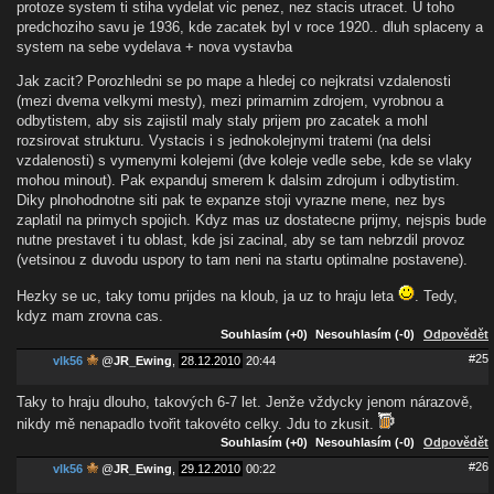
protoze system ti stiha vydelat vic penez, nez stacis utracet. U toho
predchoziho savu je 1936, kde zacatek byl v roce 1920.. dluh splaceny a
system na sebe vydelava + nova vystavba
Jak zacit? Porozhledni se po mape a hledej co nejkratsi vzdalenosti
(mezi dvema velkymi mesty), mezi primarnim zdrojem, vyrobnou a
odbytistem, aby sis zajistil maly staly prijem pro zacatek a mohl
rozsirovat strukturu. Vystacis i s jednokolejnymi tratemi (na delsi
vzdalenosti) s vymenymi kolejemi (dve koleje vedle sebe, kde se vlaky
mohou minout). Pak expanduj smerem k dalsim zdrojum i odbytistim.
Diky plnohodnotne siti pak te expanze stoji vyrazne mene, nez bys
zaplatil na primych spojich. Kdyz mas uz dostatecne prijmy, nejspis bude
nutne prestavet i tu oblast, kde jsi zacinal, aby se tam nebrzdil provoz
(vetsinou z duvodu uspory to tam neni na startu optimalne postavene).
Hezky se uc, taky tomu prijdes na kloub, ja uz to hraju leta
. Tedy,
kdyz mam zrovna cas.
Souhlasím (+0)
Nesouhlasím (-0)
Odpovědět
#25
vlk56
@
JR_Ewing
,
28.12.2010
20:44
Taky to hraju dlouho, takových 6-7 let. Jenže vždycky jenom nárazově,
nikdy mě nenapadlo tvořit takovéto celky. Jdu to zkusit.
Souhlasím (+0)
Nesouhlasím (-0)
Odpovědět
#26
vlk56
@
JR_Ewing
,
29.12.2010
00:22