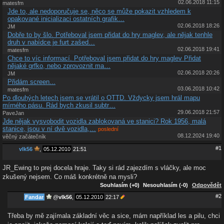
02.06.2018 11:15
matesfm
Jde to, ale nedoporučuje se, něco se může pokazit vzhledem k
opakované inicializaci ostatních grafik…
02.06.2018 18:26
JM
Dobře to by šlo. Potřeboval jsem přidat do hry maglev, ale nějak tenhle
druh v nabídce je furt zašed…
02.06.2018 19:41
matesfm
Chce to víc informací. Potřeboval jsem přidat do hry maglev Přidat
nějaké grfko, nebo zprovoznit ma…
02.06.2018 20:26
JM
Přidám screen...
03.06.2018 10:42
matesfm
Po dlouhých letech jsem se vrátil o OTTD. Vždycky jsem hrál mapu
mírného pásu. Rád bych zkusil subtr…
29.06.2018 21:57
PaveJan
Jde nějak vysvobodit vozidla zablokovaná ve stanici? Rok 1956, malá
stanice, jsou v ní dvě vozidla,…
poslední
08.12.2024 19:40
věčný začátečník
#1
vlk56
,
05.12.2010
21:51
JR_Ewing to prej docela hraje. Taky si rád zajezdím s vláčky, ale moc
zkušený nejsem. Co máš konkrétně na mysli?
Souhlasím (+0)
Nesouhlasím (-0)
Odpovědět
#2
Fandar
@
vlk56
,
05.12.2010
22:17
Třeba by mě zajímala základní věc a sice, mám například les a pilu, chci