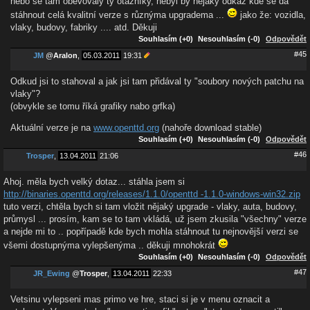
nebo se tam oběvovaly ty otazníky, nebyl by nějaký odkaz kde se dá
stáhnout celá kvalitní verze s různýma upgradema ...
jako že: vozidla,
vlaky, budovy, fabriky .... atd. Děkuji
Souhlasím (+0)
Nesouhlasím (-0)
Odpovědět
#45
JM
@
Aralon
,
05.03.2011
19:31
Odkud jsi to stahoval a jak jsi tam přidával ty "soubory nových patchu na
vlaky"?
(obvykle se tomu říká grafiky nabo grfka)
Aktuální verze je na
www.openttd.org
(nahoře download stable)
Souhlasím (+0)
Nesouhlasím (-0)
Odpovědět
#46
Trosper
,
13.04.2011
21:06
Ahoj. měla bych velký dotaz... stáhla jsem si
http://binaries.openttd.org/releases/1.1.0/openttd -1.1.0-windows-win32.zip
tuto verzi, chtěla bych si tam vložit nějaký upgrade - vlaky, auta, budovy,
průmysl ... prosím, kam se to tam vkládá, už jsem zkusila "všechny" verze
a nejde mi to .. popřípadě kde bych mohla stáhnout tu nejnovější verzi se
všemi dostupnýma vylepšenýma .. děkuji mnohokrát
Souhlasím (+0)
Nesouhlasím (-0)
Odpovědět
#47
JR_Ewing
@
Trosper
,
13.04.2011
22:33
Vetsinu vylepseni mas primo ve hre, staci si je v menu oznacit a