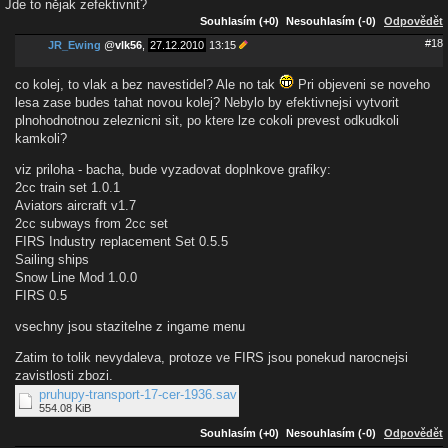
Jde to nějak zefektivnit?
Souhlasím (+0)
Nesouhlasím (-0)
Odpovědět
#18
JR_Ewing
@
vlk56
,
27.12.2010
13:15
co kolej, to vlak a bez navestidel? Ale no tak
Pri objeveni se noveho
lesa zase budes tahat novou kolej? Nebylo by efektivnejsi vytvorit
plnohodnotnou zeleznicni sit, po ktere lze cokoli prevest odkudkoli
kamkoli?
viz priloha - bacha, bude vyzadovat doplnkove grafiky:
2cc train set 1.0.1
Aviators aircraft v1.7
2cc subways from 2cc set
FIRS Industry replacement Set 0.5.5
Sailing ships
Snow Line Mod 1.0.0
FIRS 0.5
vsechny jsou stazitelne z ingame menu
Zatim to tolik nevydaleva, protoze ve FIRS jsou ponekud narocnejsi
zavistlosti zbozi.
pruhupy-transport-17-cer-1936.sav
554.08 KiB
Souhlasím (+0)
Nesouhlasím (-0)
Odpovědět