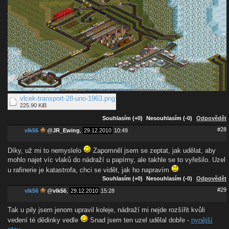
vlcek-transport-28-uno-1963.png
225.90 KiB
Souhlasím (+0)
Nesouhlasím (-0)
Odpovědět
#28
vlk56
@
JR_Ewing
,
29.12.2010
10:49
Díky, už mi to nemyslelo
Zapomněl jsem se zeptat, jak udělat, aby
mohlo najet víc vlaků do nádraží u papírny, ale takhle se to vyřešilo. Uzel
u rafinerie je katastrofa, chci se vidět, jak ho napravím
Souhlasím (+0)
Nesouhlasím (-0)
Odpovědět
#29
vlk56
@
vlk56
,
29.12.2010
15:28
Tak u pily jsem jenom upravil koleje, nádraží mi nejde rozšířit kvůli
vedení té dědinky vedle
Snad jsem ten uzel udělal dobře -
nynější