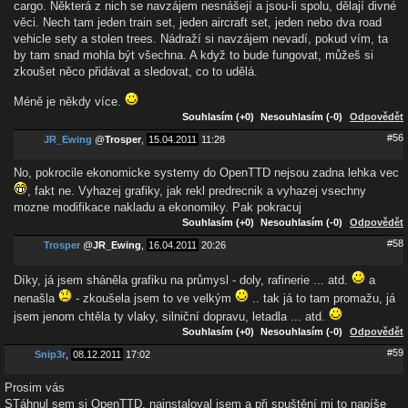
cargo. Některá z nich se navzájem nesnášejí a jsou-li spolu, dělají divné
věci. Nech tam jeden train set, jeden aircraft set, jeden nebo dva road
vehicle sety a stolen trees. Nádraží si navzájem nevadí, pokud vím, ta
by tam snad mohla být všechna. A když to bude fungovat, můžeš si
zkoušet něco přidávat a sledovat, co to udělá.
Méně je někdy více.
Souhlasím (+0)
Nesouhlasím (-0)
Odpovědět
#56
JR_Ewing
@
Trosper
,
15.04.2011
11:28
No, pokrocile ekonomicke systemy do OpenTTD nejsou zadna lehka vec
, fakt ne. Vyhazej grafiky, jak rekl predrecnik a vyhazej vsechny
mozne modifikace nakladu a ekonomiky. Pak pokracuj
Souhlasím (+0)
Nesouhlasím (-0)
Odpovědět
#58
Trosper
@
JR_Ewing
,
16.04.2011
20:26
Díky, já jsem sháněla grafiku na průmysl - doly, rafinerie ... atd.
a
nenašla
- zkoušela jsem to ve velkým
.. tak já to tam promažu, já
jsem jenom chtěla ty vlaky, silniční dopravu, letadla ... atd.
Souhlasím (+0)
Nesouhlasím (-0)
Odpovědět
#59
Snip3r
,
08.12.2011
17:02
Prosim vás
STáhnul sem si OpenTTD, nainstaloval jsem a při spuštění mi to napíše