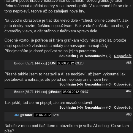
nastavit počet hráčů v nastaveních obtížnosti. Novou grafiku je také
třeba stáhnout a přidat do hry v nastavení grafik. V rozehrané hře se nic z
toho neprojeví, teprve až po zahájení nové hry.
Na úvodní obrazovce je tlačítko vlevo dole - "check online content". Jak
je to česky nevím, češtinu nepoužívám. Pak v okně zaškrtat co chci, ty
čtverečky vlevo, a dát stáhnout tlačítkem vpravo dole.
Obecně vzato, je potřeba si k těm grafikám vždy něco přečíst, protože
mají specifické vlastnosti a někdy se navzájem namají rády.
Přinejmenším je dobré podívat se na jejich parametry.
Souhlasím (+0)
Nesouhlasím (-0)
Odpovědět
#66
Endor
[85.71.144.xxx]
@
JM
,
03.06.2012
09:28
Přesně takhle jsem to nastavil a Al se neobjeví, už jsem vykoumal jak
postahovat a nahrát je, ale pořád se nepřipojí ani v nové hře.
Souhlasím (+0)
Nesouhlasím (-0)
Odpovědět
#67
Endor
[85.71.144.xxx]
@
Endor
,
03.06.2012
09:37
Tak ještě, teď se mi připojil, ale ani nezačne stavět.
Souhlasím (+0)
Nesouhlasím (-0)
Odpovědět
#68
JM
@
Endor
,
03.06.2012
12:40
Nahoře v menu pod tlačítkem s otazníkem je volba AI debug. Co se tam
píše?