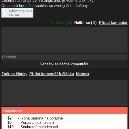
Čeština nahrazuje ve hře angličtinu, je včetně diakritiky.
Od autorů hry mám souhlas se zveřejněním češtiny.
lightmatter.exe
1.43 MiB
Líbí se (+2)
Nelíbí se (-0)
Přidat komentář
Předmět
Nenašly se žádné komentáře.
Zpět na články
Přidat komentář k článku
Nahoru
Podpořte nás
$2
- Ikona patrona na poradně
$5
- Poradna bez reklam
$10
- Soukromé poradenství