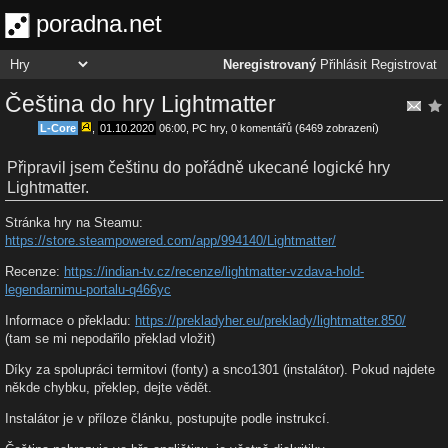
poradna.net
Neregistrovaný
Přihlásit
Registrovat
Čeština do hry Lightmatter
L-Core
,
01.10.2020
06:00
,
PC hry
, 0 komentářů (6469 zobrazení)
Připravil jsem češtinu do pořádně ukecané logické hry
Lightmatter.
Stránka hry na Steamu:
https://store.steampowered.com/app/994140/Lightmatter/
Recenze:
https://indian-tv.cz/recenze/lightmatter-vzdava-hold-
legendarnimu-portalu-q466yc
Informace o překladu:
https://prekladyher.eu/preklady/lightmatter.850/
(tam se mi nepodařilo překlad vložit)
Díky za spolupráci termitovi (fonty) a snco1301 (instalátor). Pokud najdete
někde chybku, překlep, dejte vědět.
Instalátor je v příloze článku, postupujte podle instrukcí.