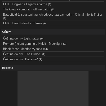
EPIC: Hogwarts Legacy zdarma
(
0
)
The Crew - komunitní offline patch
(
0
)
Battlefield 6: spusteni launch odpocet za par hodin - Oficial info & Trailer
(
0
)
EPIC: Dead Island 2 zdarma
(
0
)
Články
Čeština do hry Lightmatter
(
0
)
Remote (nejen) gaming s Nvidií - Moonlight
(
1
)
Black Mesa, čeština vydána
(
44
)
Čeština do hry "The Bridge"
(
2
)
Čeština do hry "Patterna"
(
1
)
Reklama