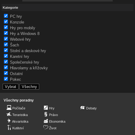
Kategorie
PC hry
Konzole
Hry pro mobily
Hry a Windows 8
Webové hry
Šach
Stolní a deskové hry
Karetní hry
Společenské hry
Hlavolamy a křížovky
Ostatní
Pokec
Všechny poradny
Počítače
Hry
Debaty
Teraristika
Právo
Akvaristika
Ekonomika
Kutilství
Život