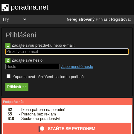
poradna.net
Neregistrovaný
Přihlásit
Registrovat
Přihlášení
1
Zadajte svou přezdívku nebo e-mail:
2
Zadajte své heslo:
Zapomenuté heslo
Zapamatovat přihlášení na tomto počítači
Podpořte nás
$2
- Ikona patrona na poradně
$5
- Poradna bez reklam
$10
- Soukromé poradenství
STAŇTE SE PATRONEM