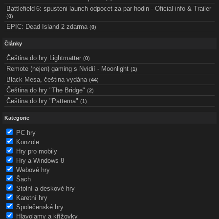
Battlefield 6: spusteni launch odpocet za par hodin - Oficial info & Trailer
(
0
)
EPIC: Dead Island 2 zdarma
(
0
)
Články
Čeština do hry Lightmatter
(
0
)
Remote (nejen) gaming s Nvidií - Moonlight
(
1
)
Black Mesa, čeština vydána
(
44
)
Čeština do hry "The Bridge"
(
2
)
Čeština do hry "Patterna"
(
1
)
Kategorie
PC hry
Konzole
Hry pro mobily
Hry a Windows 8
Webové hry
Šach
Stolní a deskové hry
Karetní hry
Společenské hry
Hlavolamy a křížovky