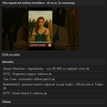
Táto kapela má milióny fanúšikov - až na to, že neexistuje
Přejít na videa
Aktuality
Steam Machine - objednávky - cca 35 000 za nejlepší verzi
(
0
)
EPIC: Hogwarts Legacy zdarma
(
0
)
The Crew - komunitní offline patch
(
0
)
Battlefield 6: spusteni launch odpocet za par hodin - Oficial info & Trailer
(
0
)
EPIC: Dead Island 2 zdarma
(
0
)
Články