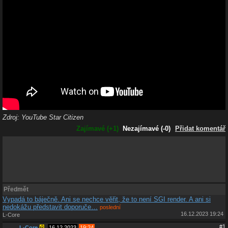
Zdroj: YouTube Star Citizen
Zajímavé (+1)
Nezajímavé (-0)
Přidat komentář
Předmět
Vypadá to báječně. Ani se nechce věřit, že to není SGI render. A ani si
nedokážu představit doporuče…
poslední
16.12.2023 19:24
L-Core
#1
L-Core
,
16.12.2023
19:24