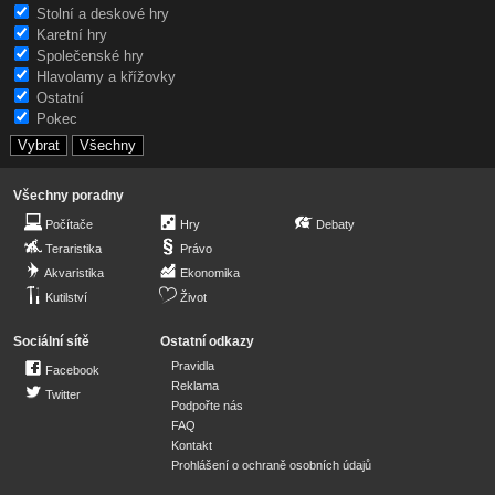
Stolní a deskové hry
Karetní hry
Společenské hry
Hlavolamy a křížovky
Ostatní
Pokec
Všechny poradny
Počítače
Hry
Debaty
Teraristika
Právo
Akvaristika
Ekonomika
Kutilství
Život
Sociální sítě
Ostatní odkazy
Pravidla
Facebook
Reklama
Twitter
Podpořte nás
FAQ
Kontakt
Prohlášení o ochraně osobních údajů