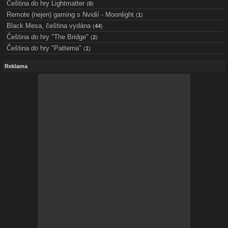
Čeština do hry Lightmatter
(
0
)
Remote (nejen) gaming s Nvidií - Moonlight
(
1
)
Black Mesa, čeština vydána
(
44
)
Čeština do hry "The Bridge"
(
2
)
Čeština do hry "Patterna"
(
1
)
Reklama