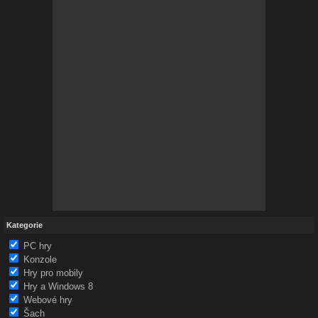
Kategorie
PC hry
Konzole
Hry pro mobily
Hry a Windows 8
Webové hry
Šach