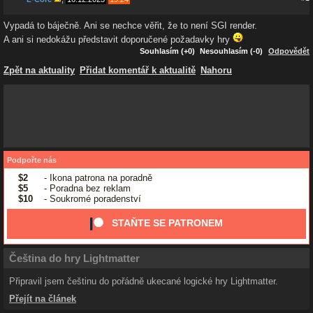
Vypadá to báječně. Ani se nechce věřit, že to není SGI render.
A ani si nedokážu představit doporučené požadavky hry
Souhlasím (+0)
Nesouhlasím (-0)
Odpovědět
Zpět na aktuality
Přidat komentář k aktualitě
Nahoru
Podpořte nás
$2
- Ikona patrona na poradně
$5
- Poradna bez reklam
$10
- Soukromé poradenství
STAŇTE SE PATRONEM
Čeština do hry Lightmatter
Připravil jsem češtinu do pořádně ukecané logické hry Lightmatter.
Přejít na článek