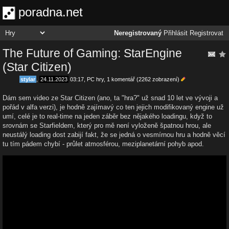
poradna.net
Neregistrovaný
Přihlásit
Registrovat
The Future of Gaming: StarEngine
(Star Citizen)
stylar
,
24.11.2023
03:17
,
PC hry
, 1 komentář (2262 zobrazení)
Dám sem video ze Star Citizen (ano, ta "hra?" už snad 10 let ve vývoji a
pořád v alfa verzi), je hodně zajímavý co ten jejich modifikovaný engine už
umí, celé je to real-time na jeden záběr bez nějakého loadingu, když to
srovnám se Starfieldem, který pro mě není vyloženě špatnou hrou, ale
neustálý loading dost zabijí fakt, že se jedná o vesmírnou hru a hodně věcí
tu tím pádem chybí - průlet atmosférou, meziplanetární pohyb apod.