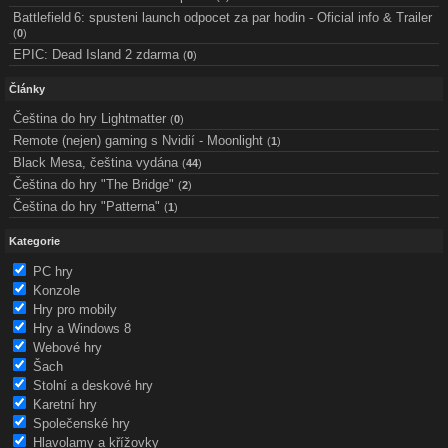
Battlefield 6: spusteni launch odpocet za par hodin - Oficial info & Trailer
(
0
)
EPIC: Dead Island 2 zdarma
(
0
)
Články
Čeština do hry Lightmatter
(
0
)
Remote (nejen) gaming s Nvidií - Moonlight
(
1
)
Black Mesa, čeština vydána
(
44
)
Čeština do hry "The Bridge"
(
2
)
Čeština do hry "Patterna"
(
1
)
Kategorie
PC hry
Konzole
Hry pro mobily
Hry a Windows 8
Webové hry
Šach
Stolní a deskové hry
Karetní hry
Společenské hry
Hlavolamy a křížovky