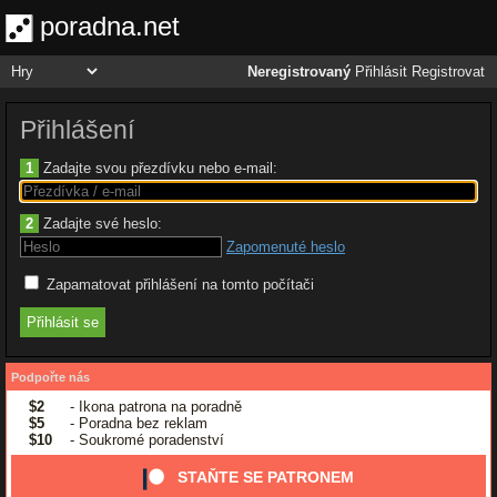
poradna.net
Neregistrovaný
Přihlásit
Registrovat
Přihlášení
1
Zadajte svou přezdívku nebo e-mail:
2
Zadajte své heslo:
Zapomenuté heslo
Zapamatovat přihlášení na tomto počítači
Podpořte nás
$2
- Ikona patrona na poradně
$5
- Poradna bez reklam
$10
- Soukromé poradenství
STAŇTE SE PATRONEM