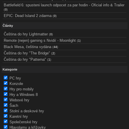
Battlefield 6: spusteni launch odpocet za par hodin - Oficial info & Trailer
(
0
)
EPIC: Dead Island 2 zdarma
(
0
)
Články
Čeština do hry Lightmatter
(
0
)
Remote (nejen) gaming s Nvidií - Moonlight
(
1
)
Black Mesa, čeština vydána
(
44
)
Čeština do hry "The Bridge"
(
2
)
Čeština do hry "Patterna"
(
1
)
Kategorie
PC hry
Konzole
Hry pro mobily
Hry a Windows 8
Webové hry
Šach
Stolní a deskové hry
Karetní hry
Společenské hry
Hlavolamy a křížovky