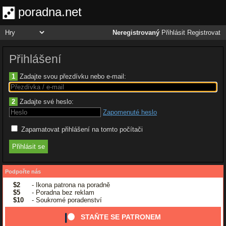
poradna.net
Neregistrovaný
Přihlásit
Registrovat
Přihlášení
1
Zadajte svou přezdívku nebo e-mail:
2
Zadajte své heslo:
Zapomenuté heslo
Zapamatovat přihlášení na tomto počítači
Podpořte nás
$2
- Ikona patrona na poradně
$5
- Poradna bez reklam
$10
- Soukromé poradenství
STAŇTE SE PATRONEM