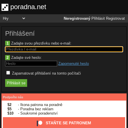
poradna.net
Neregistrovaný
Přihlásit
Registrovat
Přihlášení
1
Zadajte svou přezdívku nebo e-mail:
2
Zadajte své heslo:
Zapomenuté heslo
Zapamatovat přihlášení na tomto počítači
Podpořte nás
$2
- Ikona patrona na poradně
$5
- Poradna bez reklam
$10
- Soukromé poradenství
STAŇTE SE PATRONEM