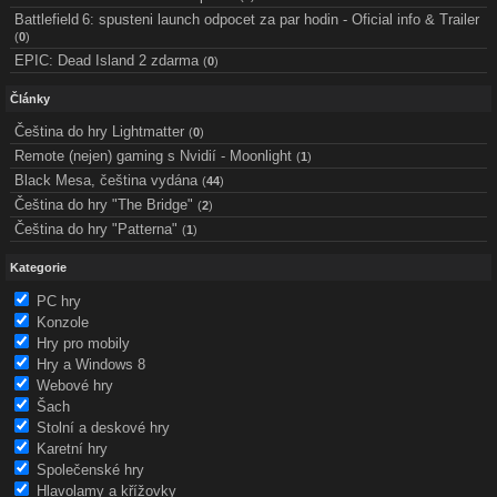
Battlefield 6: spusteni launch odpocet za par hodin - Oficial info & Trailer
(
0
)
EPIC: Dead Island 2 zdarma
(
0
)
Články
Čeština do hry Lightmatter
(
0
)
Remote (nejen) gaming s Nvidií - Moonlight
(
1
)
Black Mesa, čeština vydána
(
44
)
Čeština do hry "The Bridge"
(
2
)
Čeština do hry "Patterna"
(
1
)
Kategorie
PC hry
Konzole
Hry pro mobily
Hry a Windows 8
Webové hry
Šach
Stolní a deskové hry
Karetní hry
Společenské hry
Hlavolamy a křížovky