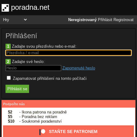
poradna.net
Neregistrovaný
Přihlásit
Registrovat
Přihlášení
1
Zadajte svou přezdívku nebo e-mail:
2
Zadajte své heslo:
Zapomenuté heslo
Zapamatovat přihlášení na tomto počítači
Podpořte nás
$2
- Ikona patrona na poradně
$5
- Poradna bez reklam
$10
- Soukromé poradenství
STAŇTE SE PATRONEM