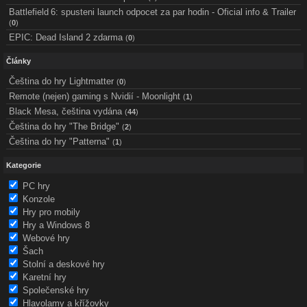
Battlefield 6: spusteni launch odpocet za par hodin - Oficial info & Trailer
(
0
)
EPIC: Dead Island 2 zdarma
(
0
)
Články
Čeština do hry Lightmatter
(
0
)
Remote (nejen) gaming s Nvidií - Moonlight
(
1
)
Black Mesa, čeština vydána
(
44
)
Čeština do hry "The Bridge"
(
2
)
Čeština do hry "Patterna"
(
1
)
Kategorie
PC hry
Konzole
Hry pro mobily
Hry a Windows 8
Webové hry
Šach
Stolní a deskové hry
Karetní hry
Společenské hry
Hlavolamy a křížovky