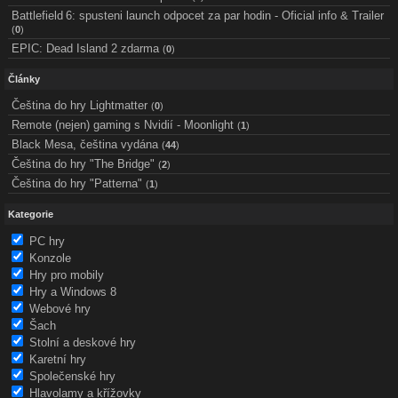
Battlefield 6: spusteni launch odpocet za par hodin - Oficial info & Trailer
(
0
)
EPIC: Dead Island 2 zdarma
(
0
)
Články
Čeština do hry Lightmatter
(
0
)
Remote (nejen) gaming s Nvidií - Moonlight
(
1
)
Black Mesa, čeština vydána
(
44
)
Čeština do hry "The Bridge"
(
2
)
Čeština do hry "Patterna"
(
1
)
Kategorie
PC hry
Konzole
Hry pro mobily
Hry a Windows 8
Webové hry
Šach
Stolní a deskové hry
Karetní hry
Společenské hry
Hlavolamy a křížovky