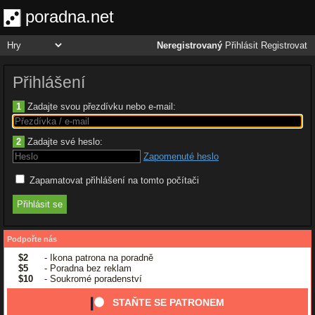
poradna.net
Neregistrovaný
Přihlásit
Registrovat
Přihlášení
1
Zadajte svou přezdívku nebo e-mail:
2
Zadajte své heslo:
Zapomenuté heslo
Zapamatovat přihlášení na tomto počítači
Podpořte nás
$2
- Ikona patrona na poradně
$5
- Poradna bez reklam
$10
- Soukromé poradenství
STAŇTE SE PATRONEM