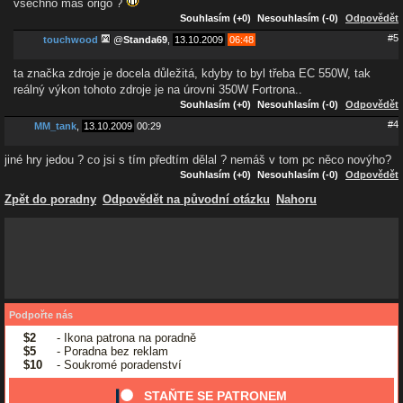
všechno máš origo ?
Souhlasím (+0)
Nesouhlasím (-0)
Odpovědět
#5
touchwood
@
Standa69
,
13.10.2009
06:48
ta značka zdroje je docela důležitá, kdyby to byl třeba EC 550W, tak
reálný výkon tohoto zdroje je na úrovni 350W Fortrona..
Souhlasím (+0)
Nesouhlasím (-0)
Odpovědět
#4
MM_tank
,
13.10.2009
00:29
jiné hry jedou ? co jsi s tím předtím dělal ? nemáš v tom pc něco novýho?
Souhlasím (+0)
Nesouhlasím (-0)
Odpovědět
Zpět do poradny
Odpovědět na původní otázku
Nahoru
Podpořte nás
$2
- Ikona patrona na poradně
$5
- Poradna bez reklam
$10
- Soukromé poradenství
STAŇTE SE PATRONEM