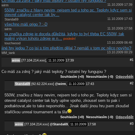
Co máš za zdroj ? jaký máš teploty ? ostatní hry fungujou ?
11.10.2009 17:39
wirm
550W, značku z hlavy nevim, nejsem ted u toho pc. Teploty kdyz sem si
otevrel catalyst center tak by…
11.10.2009 17:43
Standa69
všechno máš origo ? :-D
11.10.2009 17:58
wirm
ta značka zdroje je docela důležitá, kdyby to byl třeba EC 550W, tak
reálný výkon tohoto zdroje je n…
poslední
13.10.2009 06:48
touchwood
jiné hry jedou ? co jsi s tím předtím dělal ? nemáš v tom pc něco novýho?
13.10.2009 00:29
MM_tank
#1
wirm
[77.104.214.xxx],
11.10.2009
17:39
Co máš za zdroj ? jaký máš teploty ? ostatní hry fungujou ?
Souhlasím (+0)
Nesouhlasím (-0)
Odpovědět
#2
Standa69
[92.62.224.xxx]
@
wirm
,
11.10.2009
17:43
550W, značku z hlavy nevim, nejsem ted u toho pc. Teploty kdyz sem si
otevrel catalyst center tak byly uplne vpoho, zkousel sem to pak i
podtaktovat,ale to take nepomohlo... Jinak další jinou hru jsem zkoušel
stařičkou unreal tournament a ta šla
Souhlasím (+0)
Nesouhlasím (-0)
Odpovědět
#3
wirm
[77.104.214.xxx]
@
Standa69
,
11.10.2009
17:58