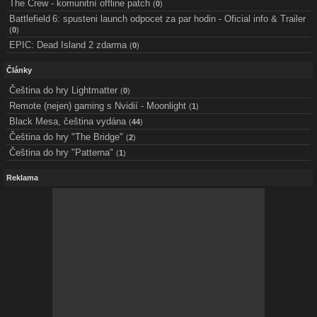
The Crew - komunitní offline patch
(
0
)
Battlefield 6: spusteni launch odpocet za par hodin - Oficial info & Trailer
(
0
)
EPIC: Dead Island 2 zdarma
(
0
)
Články
Čeština do hry Lightmatter
(
0
)
Remote (nejen) gaming s Nvidií - Moonlight
(
1
)
Black Mesa, čeština vydána
(
44
)
Čeština do hry "The Bridge"
(
2
)
Čeština do hry "Patterna"
(
1
)
Reklama