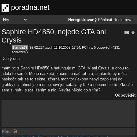
poradna.net
Neregistrovaný
Přihlásit
Registrovat
Saphire HD4850, nejede GTA ani
Crysis
Standa69
[92.62.224.xxx],
11.10.2009
17:34
,
PC hry
, 5 odpovědí (4231
zobrazení)
Dobrý den,
mam pc s Saphire HD4850 a nefunguje mi GTA IV ani Crysis, u obou to
udělá to samé. Menu naskočí, začne se načítat hra, a jakmile by měla
naskočit tak se to sekne, zčerná monitor (jakoby nebyl zapojenej do
grafiky)...stáhnul jsem si nejnovější catalysty 9.9 a nepomohlo to. Zkoušel
sem si hrát i s rozlišením a nic. Nevíte někdo co s tím?
Odpovědět
Předmět