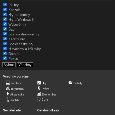
PC hry
Konzole
Hry pro mobily
Hry a Windows 8
Webové hry
Šach
Stolní a deskové hry
Karetní hry
Společenské hry
Hlavolamy a křížovky
Ostatní
Pokec
Všechny poradny
Počítače
Hry
Debaty
Teraristika
Právo
Akvaristika
Ekonomika
Kutilství
Život
Sociální sítě
Ostatní odkazy