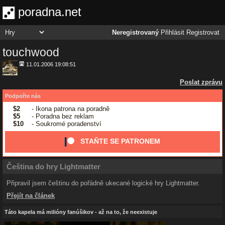
poradna.net
Neregistrovaný
Přihlásit
Registrovat
touchwood
11.01.2006 19:08:51
Poslat zprávu
Podpořte nás
$2
- Ikona patrona na poradně
$5
- Poradna bez reklam
$10
- Soukromé poradenství
STAŇTE SE PATRONEM
Čeština do hry Lightmatter
Připravil jsem češtinu do pořádně ukecané logické hry Lightmatter.
Přejít na článek
Táto kapela má milióny fanúšikov - až na to, že neexistuje