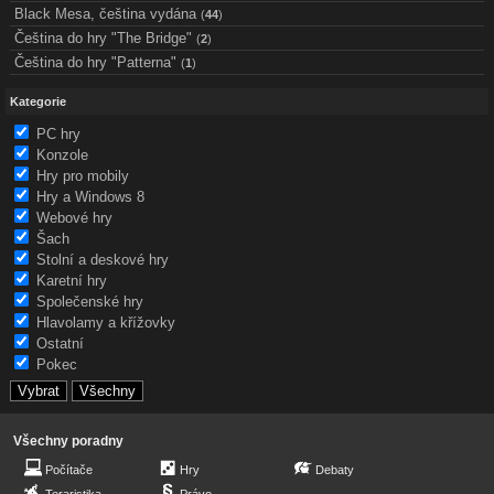
Black Mesa, čeština vydána
(
44
)
Čeština do hry "The Bridge"
(
2
)
Čeština do hry "Patterna"
(
1
)
Kategorie
PC hry
Konzole
Hry pro mobily
Hry a Windows 8
Webové hry
Šach
Stolní a deskové hry
Karetní hry
Společenské hry
Hlavolamy a křížovky
Ostatní
Pokec
Všechny poradny
Počítače
Hry
Debaty