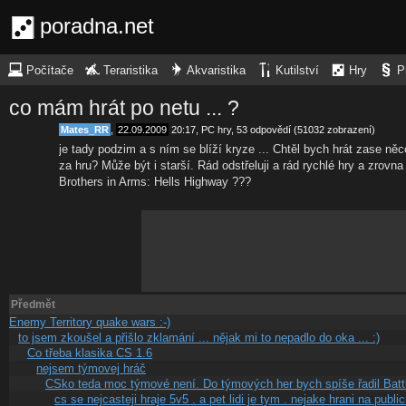
poradna.net
Počítače
Teraristika
Akvaristika
Kutilství
Hry
P
co mám hrát po netu ... ?
Mates_RR
,
22.09.2009
20:17
,
PC hry
, 53 odpovědí (51032 zobrazení)
je tady podzim a s ním se blíží kryze ... Chtěl bych hrát zase ně
za hru? Může být i starší. Rád odstřeluji a rád rychlé hry a zrovn
Brothers in Arms: Hells Highway ???
Předmět
Enemy Territory quake wars :-)
to jsem zkoušel a přišlo zklamání ... nějak mi to nepadlo do oka ... :)
Co třeba klasika CS 1.6
nejsem týmovej hráč
CSko teda moc týmové není. Do týmových her bych spíše řadil Batt
cs se nejcasteji hraje 5v5 . a pet lidi je tym . nejake hrani na public