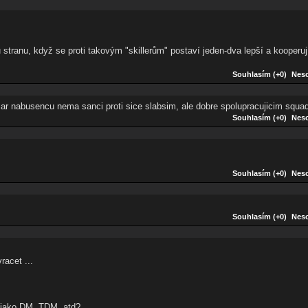
stranu, když se proti takovým "skillerům" postaví jeden-dva lepší a kooperují
Souhlasím (+0)
Neso
. Par nabusencu nema sanci proti sice slabsim, ale dobre spolupracujicim squ
Souhlasím (+0)
Neso
Souhlasím (+0)
Neso
Souhlasím (+0)
Neso
acet ...
y jako DM, TDM, atd?