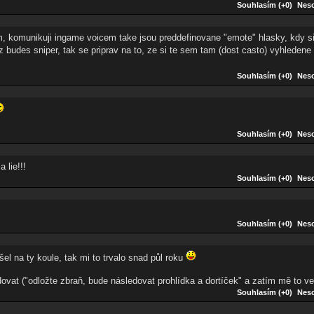
Souhlasím (+0)
Neso
im, komunikuji ingame voicem take jsou preddefinovane "emote" hlasky, kdy s
 budes sniper, tak se priprav na to, ze si te sem tam (dost casto) vyhledene
Souhlasím (+0)
Neso
Souhlasím (+0)
Neso
 lie!!!
Souhlasím (+0)
Neso
Souhlasím (+0)
Neso
šel na ty koule, tak mi to trvalo snad půl roku
vidovat ("odložte zbraň, bude následovat prohlídka a dortíček" a zatím mě to v
Souhlasím (+0)
Neso