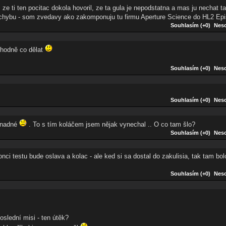
ze ti ten pocitac dokola hovoril, ze ta gula je nepodstatna a mas ju nechat ta
 chybu - som zvedavy ako zakomponuju tu firmu Aperture Science do HL2 Ep
Souhlasím (+0)
Neso
 hodně co dělat
Souhlasím (+0)
Neso
Souhlasím (+0)
Neso
 snadné
. To s tím koláčem jsem nějak vynechal .. O co tam šlo?
Souhlasím (+0)
Neso
 konci testu bude oslava a kolac - ale ked si sa dostal do zakulisia, tak tam b
Souhlasím (+0)
Neso
oslední misi - ten útěk?