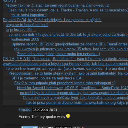
4Story:)
4strory fakt ne :), stačí že sem registrovanej na Damoklesu :D
Jestli nevíš co s časem, dej si Travku - Travian. A rok se tu neukážeš:-
to uz radsi imperion :)
Dej tam CoD4, když rád odstřeluješ. I na rychlost si přijdeš.
hraje se to hodně on-line?
to je hra pro děti...
co neni pro děti ? hrajou si převážně děti tak to je skoro jedno co hraje :
wolfenstein 2009
Uprimne receno, BF 2142 (predpokladam ze obecne BF), TeamFortres
tak u wowka je priemerny vek hracov 35 rokov, ked tam vidis ako ti 
Znam lidi v nasi guilde, takze mohu jen potvrdit :-)
CS 1.6, F.E.A.R., Tremulous, Battlefield 2... jsou toho mraky a často za
www.battlefieldheroes.com a když nejsi týmový hráč, tak hrej za command
To je on-line hraní jen za registraci (jako travian, damokles...)To asi dost 
Predpokladam, ze to bude stejny system jako ostatni battlefieldy. Na ko
BFH je zadarmo, pouze za registraci u EA.
Fakt? V tom pripade plati predchozi krome toho zakoupeni ;-)
Need for Speed Undercover, cRYSIS, frontlines.... BattleField 
no mohl by sis zahrat ogame stranky jsou www.ogame.cz dalsi 
Co se onlinovek v prohlížeči týče, tak doporučuji soccer project
Tak to já už poměrně dlouho frčím na www.hattrick.org když 
Filip390
,
22.09.2009
20:21
Enemy Territory quake wars