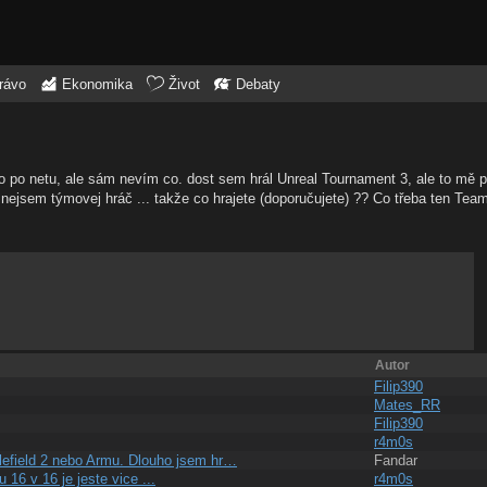
rávo
Ekonomika
Život
Debaty
co po netu, ale sám nevím co. dost sem hrál Unreal Tournament 3, ale to mě p
a nejsem týmovej hráč ... takže co hrajete (doporučujete) ?? Co třeba ten Tea
Autor
Filip390
Mates_RR
Filip390
r4m0s
lefield 2 nebo Armu. Dlouho jsem hr…
Fandar
u 16 v 16 je jeste vice ...
r4m0s