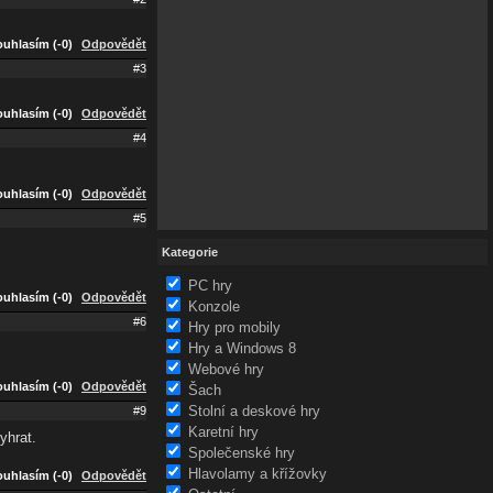
uhlasím (-0)
Odpovědět
#3
uhlasím (-0)
Odpovědět
#4
uhlasím (-0)
Odpovědět
#5
Kategorie
PC hry
uhlasím (-0)
Odpovědět
Konzole
#6
Hry pro mobily
Hry a Windows 8
Webové hry
uhlasím (-0)
Odpovědět
Šach
Stolní a deskové hry
#9
Karetní hry
yhrat.
Společenské hry
Hlavolamy a křížovky
uhlasím (-0)
Odpovědět