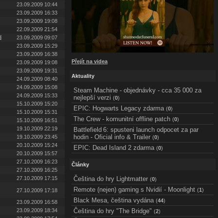
23.09.2009 10:44
23.09.2009 16:33
23.09.2009 19:08
22.09.2009 21:54
d
23.09.2009 09:07
23.09.2009 15:29
23.09.2009 16:38
Přejít na videa
23.09.2009 19:08
23.09.2009 19:31
Aktuality
24.09.2009 08:40
24.09.2009 15:08
Steam Machine - objednávky - cca 35 000 za
24.09.2009 15:33
nejlepší verzi
(
0
)
15.10.2009 15:20
EPIC: Hogwarts Legacy zdarma
(
0
)
15.10.2009 15:31
The Crew - komunitní offline patch
(
0
)
15.10.2009 16:51
19.10.2009 22:19
Battlefield 6: spusteni launch odpocet za par
hodin - Oficial info & Trailer
19.10.2009 23:45
(
0
)
20.10.2009 15:24
EPIC: Dead Island 2 zdarma
(
0
)
20.10.2009 15:57
27.10.2009 16:23
Články
27.10.2009 16:25
27.10.2009 17:15
Čeština do hry Lightmatter
(
0
)
Remote (nejen) gaming s Nvidií - Moonlight
(
1
)
27.10.2009 17:18
Black Mesa, čeština vydána
(
44
)
23.09.2009 16:58
23.09.2009 18:34
Čeština do hry "The Bridge"
(
2
)