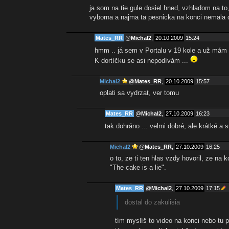
ja som na tie gule dosiel hned, vzhladom na to, 
vyborna a najma ta pesnicka na konci nemala
Mates_RR
@
Michal2
,
20.10.2009
15:24
hmm .. já sem v Portalu v 19 kole a už mám
K dortíčku se asi nepodívám ...
Michal2
@
Mates_RR
,
20.10.2009
15:57
oplati sa vydrzat, ver tomu
Mates_RR
@
Michal2
,
27.10.2009
16:23
tak dohráno ... velmi dobré, ale krátké a
Michal2
@
Mates_RR
,
27.10.2009
16:25
o to, ze ti ten hlas vzdy hovoril, ze na
"The cake is a lie".
Mates_RR
@
Michal2
,
27.10.2009
17:15
dostal do zakulisia
tím myslíš to video na konci nebo tu p