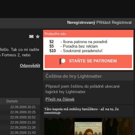
Neregistrovaný
Přihlásit
Registrovat
Podpořte nás
$2
- Ikona patrona na poradně
$5
- Poradna bez reklam
řešlo. Tak co mi radíte
$10
- Soukromé poradenství
m Fortress 2, nebo
STAŇTE SE PATRONEM
Odpovědět
Čeština do hry Lightmatter
Připravil jsem češtinu do pořádně ukecané
logické hry Lightmatter.
Přejít na článek
Datum
22.09.2009 20:21
Táto kapela má milióny fanúšikov - až na to, že
22.09.2009 20:25
neexistuje
22.09.2009 20:52
22.09.2009 21:20
22.09.2009 21:26
22.09.2009 21:43