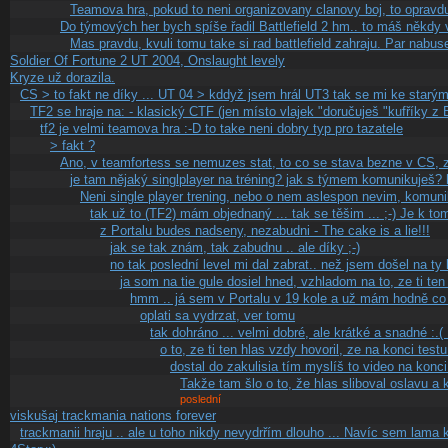
Teamova hra, pokud to neni organizovany clanovy boj, to opravd
Do týmových her bych spíše řadil Battlefield 2 hm.. to máš někdy v
Mas pravdu, kvuli tomu take si rad battlefield zahraju. Par nabu
Soldier Of Fortune 2 UT 2004, Onslaught levely
Kryze už dorazila.
CS > to fakt ne díky ... UT 04 > kddyž jsem hrál UT3 tak se mi ke starý
TF2 se hraje na: - klasický CTF (jen místo vlajek "doručuješ "kufříky z
tf2 je velmi teamova hra :-D to take neni dobry typ pro tazatele
> fakt ?
Ano, v teamfortess se nemuzes stat, to co se stava bezne v CS, 
je tam nějaký singlplayer na tréning? jak s týmem komunikuješ? h
Neni single player trening, nebo o nem aslespon nevim, komun
tak už to (TF2) mám objednaný ... tak se těšim ... ;-) Je k tom
z Portalu budes nadseny, nezabudni - The cake is a lie!!!
jak se tak znám, tak zabudnu .. ale díky ;-)
no tak poslední level mi dal zabrat.. než jsem došel na ty 
ja som na tie gule dosiel hned, vzhladom na to, ze ti ten
hmm .. já sem v Portalu v 19 kole a už mám hodně co dě
oplati sa vydrzat, ver tomu
tak dohráno ... velmi dobré, ale krátké a snadné :
o to, ze ti ten hlas vzdy hovoril, ze na konci tes
dostal do zakulisia tím myslíš to video na konc
Takže tam šlo o to, že hlas sliboval oslavu a
poslední
viskušaj trackmania nations forever
trackmanii hraju .. ale u toho nikdy nevydrřím dlouho ... Navíc sem lama 