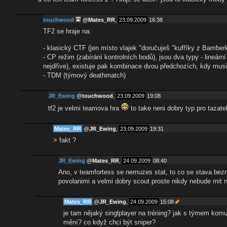
touchwood
@
Mates_RR
,
23.09.2009
16:38
TF2 se hraje na:
- klasický CTF (jen místo vlajek "doručuješ "kufříky z Bambe
- CP režim (zabírání kontrolních bodů), jsou dva typy - lineár
nejdříve), existuje pak kombinace dvou předchozích, kdy musíš
- TDM (týmový deathmatch)
JR_Ewing
@
touchwood
,
23.09.2009
19:08
tf2 je velmi teamova hra
to take neni dobry typ pro tazate
Mates_RR
@
JR_Ewing
,
23.09.2009
19:31
> fakt ?
JR_Ewing
@
Mates_RR
,
24.09.2009
08:40
Ano, v teamfortess se nemuzes stat, to co se stava bezn
povolanimi a velmi dobry scout proste nikdy nebude mit 
Mates_RR
@
JR_Ewing
,
24.09.2009
15:08
je tam nějaký singlplayer na tréning? jak s týmem komun
mění? co když chci být sniper?