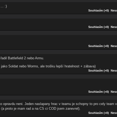
.. :)
Souhlasím (+0)
Neso
Souhlasím (+0)
Neso
Souhlasím (+0)
Neso
dil Battlefield 2 nebo Armu.
 jako Soldat nebo Worms, ale trošku lepší hratelnost + zábava)
Souhlasím (+0)
Neso
Souhlasím (+0)
Neso
to opravdu neni. Jeden naslapany hrac v teamu je schopny to pro cely team v
e (a proto je mam rad a na CS ci COD jsem zanevrel).
Souhlasím (+0)
Neso