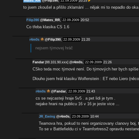
Mates_RR
@
Filip390
,
22.09.2009
20:25
to jsem zkoušel a přišlo zklamání ... nějak mi to nepadlo do oka .
Filip390
@
Mates_RR
,
22.09.2009
20:52
Co třeba klasika CS 1.6
r4m0s
@
Filip390
,
22.09.2009
21:20
nejsem týmovej hráč
Fandar
[88.101.90.xxx]
@
r4m0s
,
22.09.2009
21:26
CSko teda moc týmové není. Do týmových her bych spíše řa
Dlouho jsem hrál klasiku Wolfenstein : ET nebo Liero (něco
r4m0s
@
Fandar
,
22.09.2009
21:43
cs se nejcasteji hraje 5v5 . a pet lidi je tym .
nejake hrani na publicu 16 v 16 je jeste vice ...
JR_Ewing
@
r4m0s
,
23.09.2009
10:44
Teamova hra, pokud to neni organizovany clanovy boj, 
To se v Battlefieldu ci v Teamfortress2 opravdu nestan