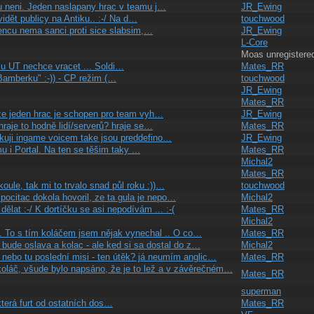
u neni. Jeden naslapany hrac v teamu j…
JR_Ewing
idět publicy na Antiku.. :-/ Na d…
touchwood
sencu nema sanci proti sice slabsim,…
JR_Ewing
L-Core
Moas unregistere
mu UT nechce vracet ... Soldi…
Mates_RR
 Bamberku" :-)) - CP režim (…
touchwood
JR_Ewing
Mates_RR
ze jeden hrac je schopen pro team vyh…
JR_Ewing
raje to hodně lidí/serverů? hraje se…
Mates_RR
ikuji ingame voicem take jsou preddefino…
JR_Ewing
u i Portal. Na ten se těšim taky ...
Mates_RR
Michal2
Mates_RR
koule, tak mi to trvalo snad půl roku :))…
touchwood
 pocitac dokola hovoril, ze ta gula je nepo…
Michal2
lat :-/ K dortíčku se asi nepodívám ... :-(
Mates_RR
Michal2
.( . To s tím koláčem jsem nějak vynechal .. O co…
Mates_RR
tu bude oslava a kolac - ale ked si sa dostal do z…
Michal2
i nebo tu poslední misi - ten útěk? já neumím anglic…
Mates_RR
 koláč, všude bylo napsáno, že je to lež a v závěrečném…
Mates_RR
superman
která furt od ostatních dos…
Mates_RR