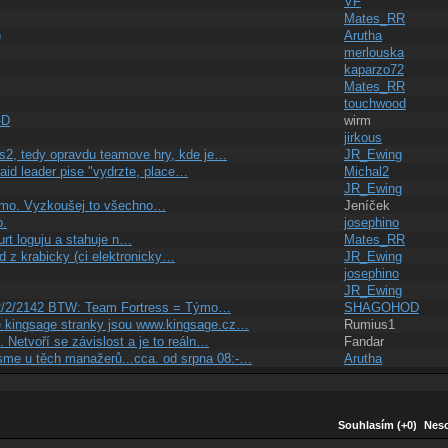
VF
Mates_RR
)
Arutha
merlouska
kaparzo72
Mates_RR
touchwood
-D
wirm
jirkous
s2, tedy opravdu teamove hry, kde je…
JR_Ewing
raid leader pise "vydrzte, place…
Michal2
JR_Ewing
darmo. Vyzkoušej to všechno…
Jeníček
o.
josephino
furt loguju a stahuje n…
Mates_RR
d z krabicky (ci elektronicky…
JR_Ewing
josephino
JR_Ewing
1942/2/2142 BTW: Team Fortress = Týmo…
SHAGOHOD
je kingsage stranky jsou www.kingsage.cz…
Rumius1
. Netvoří se závislost a je to reáln…
Fandar
jsme u těch manažerů...cca. od srpna 08:-…
Arutha
Souhlasím (+0)
Neso