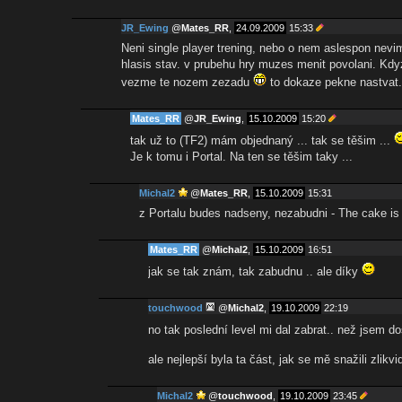
JR_Ewing
@
Mates_RR
,
24.09.2009
15:33
Neni single player trening, nebo o nem aslespon nev
hlasis stav. v prubehu hry muzes menit povolani. Kdyz
vezme te nozem zezadu
to dokaze pekne nastvat.
Mates_RR
@
JR_Ewing
,
15.10.2009
15:20
tak už to (TF2) mám objednaný ... tak se těšim ...
Je k tomu i Portal. Na ten se těšim taky ...
Michal2
@
Mates_RR
,
15.10.2009
15:31
z Portalu budes nadseny, nezabudni - The cake is a
Mates_RR
@
Michal2
,
15.10.2009
16:51
jak se tak znám, tak zabudnu .. ale díky
touchwood
@
Michal2
,
19.10.2009
22:19
no tak poslední level mi dal zabrat.. než jsem do
ale nejlepší byla ta část, jak se mě snažili zlik
Michal2
@
touchwood
,
19.10.2009
23:45