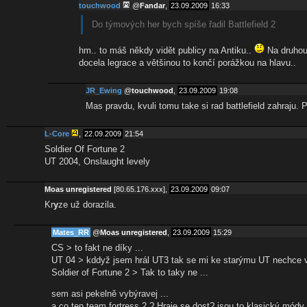
touchwood
@
Fandar
,
23.09.2009
16:33
Do týmových her bych spíše řadil Battlefield 2
hm.. to máš někdy vidět publicy na Antiku..
Na druhou 
docela legrace a většinou to končí porážkou na hlavu..
JR_Ewing
@
touchwood
,
23.09.2009
19:08
Mas pravdu, kvuli tomu take si rad battlefield zahraju
L-Core
,
22.09.2009
21:54
Soldier Of Fortune 2
UT 2004, Onslaught levely
Moas unregistered
[80.65.176.xxx],
23.09.2009
09:07
Kr
y
ze už dorazila.
Mates_RR
@
Moas unregistered
,
23.09.2009
15:29
CS > to fakt ne díky ...
UT 04 > kddyž jsem hrál UT3 tak se mi ke starýmu UT nechce vr
Soldier of Fortune 2 > Tak to taky ne ...
sem asi pekelně vybýravej ...
a co ten team fortress 2 ? Hraje se dost? jsou to klasický mód