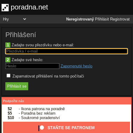
poradna.net
Neregistrovaný
Přihlásit
Registrovat
Přihlášení
1
Zadajte svou přezdívku nebo e-mail:
2
Zadajte své heslo:
Zapomenuté heslo
Zapamatovat přihlášení na tomto počítači
Podpořte nás
$2
- Ikona patrona na poradně
$5
- Poradna bez reklam
$10
- Soukromé poradenství
STAŇTE SE PATRONEM