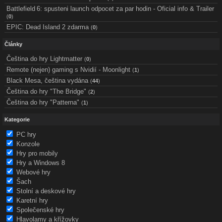
Battlefield 6: spusteni launch odpocet za par hodin - Oficial info & Trailer
(
0
)
EPIC: Dead Island 2 zdarma
(
0
)
Články
Čeština do hry Lightmatter
(
0
)
Remote (nejen) gaming s Nvidií - Moonlight
(
1
)
Black Mesa, čeština vydána
(
44
)
Čeština do hry "The Bridge"
(
2
)
Čeština do hry "Patterna"
(
1
)
Kategorie
PC hry
Konzole
Hry pro mobily
Hry a Windows 8
Webové hry
Šach
Stolní a deskové hry
Karetní hry
Společenské hry
Hlavolamy a křížovky