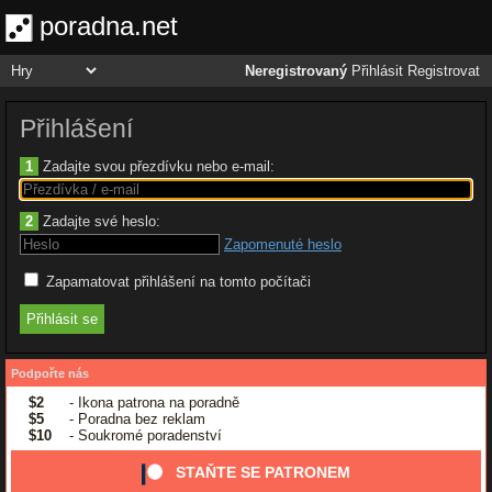
poradna.net
Neregistrovaný
Přihlásit
Registrovat
Přihlášení
1
Zadajte svou přezdívku nebo e-mail:
2
Zadajte své heslo:
Zapomenuté heslo
Zapamatovat přihlášení na tomto počítači
Podpořte nás
$2
- Ikona patrona na poradně
$5
- Poradna bez reklam
$10
- Soukromé poradenství
STAŇTE SE PATRONEM