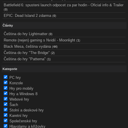
Battlefield 6: spusteni launch odpocet za par hodin - Oficial info & Trailer
(
0
)
EPIC: Dead Island 2 zdarma
(
0
)
Články
Čeština do hry Lightmatter
(
0
)
Remote (nejen) gaming s Nvidií - Moonlight
(
1
)
Black Mesa, čeština vydána
(
44
)
Čeština do hry "The Bridge"
(
2
)
Čeština do hry "Patterna"
(
1
)
Kategorie
PC hry
Konzole
Hry pro mobily
Hry a Windows 8
Webové hry
Šach
Stolní a deskové hry
Karetní hry
Společenské hry
Hlavolamy a křížovky