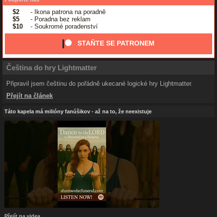
$2
- Ikona patrona na poradně
$5
- Poradna bez reklam
$10
- Soukromé poradenství
STAŇTE SE PATRONEM
Čeština do hry Lightmatter
Připravil jsem češtinu do pořádně ukecané logické hry Lightmatter.
Přejít na článek
Táto kapela má milióny fanúšikov - až na to, že neexistuje
Přejít na videa