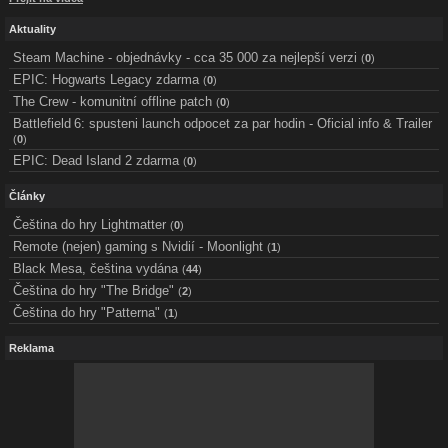
Aktuality
Steam Machine - objednávky - cca 35 000 za nejlepší verzi
(
0
)
EPIC: Hogwarts Legacy zdarma
(
0
)
The Crew - komunitní offline patch
(
0
)
Battlefield 6: spusteni launch odpocet za par hodin - Oficial info & Trailer
(
0
)
EPIC: Dead Island 2 zdarma
(
0
)
Články
Čeština do hry Lightmatter
(
0
)
Remote (nejen) gaming s Nvidií - Moonlight
(
1
)
Black Mesa, čeština vydána
(
44
)
Čeština do hry "The Bridge"
(
2
)
Čeština do hry "Patterna"
(
1
)
Reklama