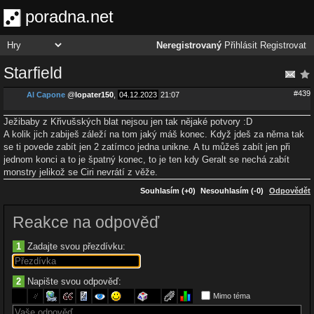
poradna.net
Neregistrovaný
Přihlásit
Registrovat
Starfield
#439
Al Capone
@
lopater150
,
04.12.2023
21:07
Ježibaby z Křivušských blat nejsou jen tak nějaké potvory :D
A kolik jich zabiješ záleží na tom jaký máš konec. Když jdeš za něma tak
se ti povede zabít jen 2 zatímco jedna unikne. A tu můžeš zabít jen při
jednom konci a to je špatný konec, to je ten kdy Geralt se nechá zabít
monstry jelikož se Ciri nevrátí z věže.
Souhlasím (+0)
Nesouhlasím (-0)
Odpovědět
Reakce na odpověď
1
Zadajte svou přezdívku:
2
Napište svou odpověď:
Mimo téma