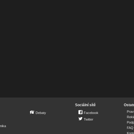
Sociální sítě
Ostat
Prav
Debaty
Facebook
Rek
Twitter
Podp
mika
FAQ
Kont