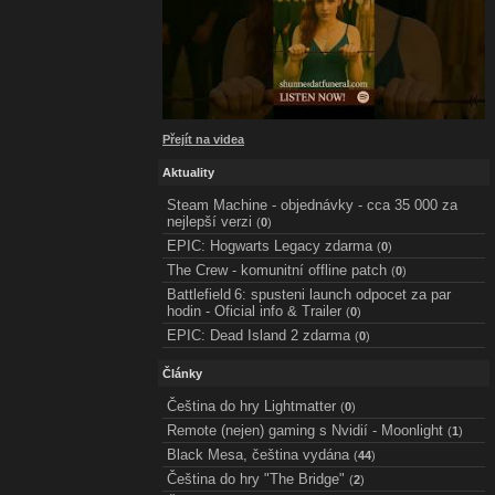
Přejít na videa
Aktuality
Steam Machine - objednávky - cca 35 000 za
nejlepší verzi
(
0
)
EPIC: Hogwarts Legacy zdarma
(
0
)
The Crew - komunitní offline patch
(
0
)
Battlefield 6: spusteni launch odpocet za par
hodin - Oficial info & Trailer
(
0
)
EPIC: Dead Island 2 zdarma
(
0
)
Články
Čeština do hry Lightmatter
(
0
)
Remote (nejen) gaming s Nvidií - Moonlight
(
1
)
Black Mesa, čeština vydána
(
44
)
Čeština do hry "The Bridge"
(
2
)