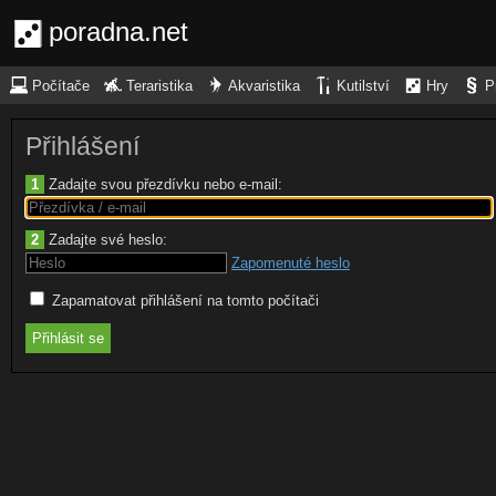
poradna.net
Počítače
Teraristika
Akvaristika
Kutilství
Hry
P
Přihlášení
1
Zadajte svou přezdívku nebo e-mail:
2
Zadajte své heslo:
Zapomenuté heslo
Zapamatovat přihlášení na tomto počítači