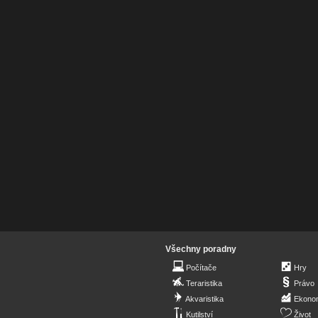
Všechny poradny
Počítače
Hry
Teraristika
Právo
Akvaristika
Ekono
Kutilství
Život