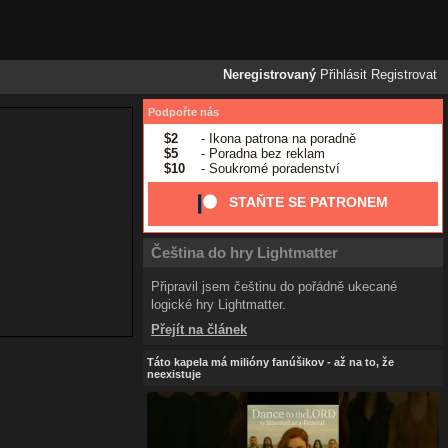
Neregistrovaný
Přihlásit
Registrovat
Podpořte nás
$2
- Ikona patrona na poradně
$5
- Poradna bez reklam
$10
- Soukromé poradenství
STAŇTE SE PATRONEM
Čeština do hry Lightmatter
Připravil jsem češtinu do pořádně ukecané
logické hry Lightmatter.
Přejít na článek
Táto kapela má milióny fanúšikov - až na to, že
neexistuje