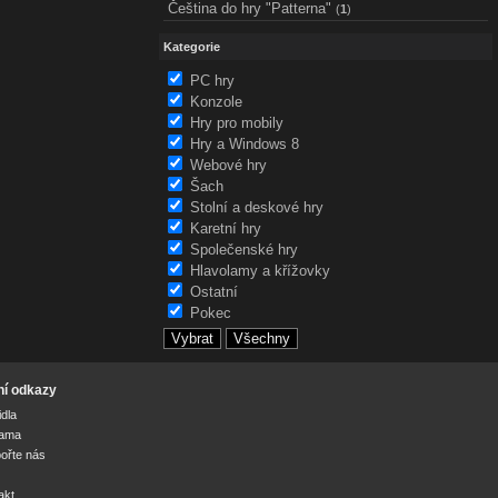
Čeština do hry "Patterna"
(
1
)
Kategorie
PC hry
Konzole
Hry pro mobily
Hry a Windows 8
Webové hry
Šach
Stolní a deskové hry
Karetní hry
Společenské hry
Hlavolamy a křížovky
Ostatní
Pokec
ní odkazy
idla
lama
ořte nás
akt