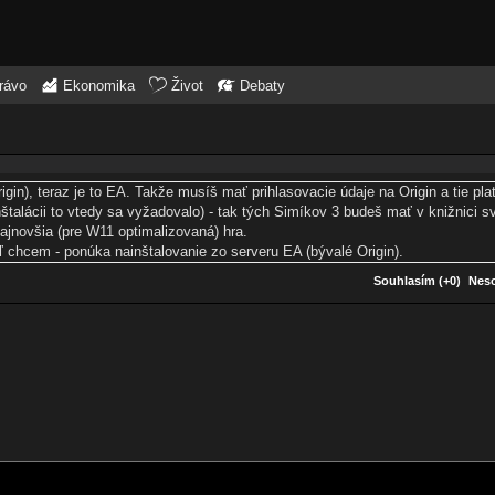
rávo
Ekonomika
Život
Debaty
gin), teraz je to EA. Takže musíš mať prihlasovacie údaje na Origin a tie plat
nštalácii to vtedy sa vyžadovalo) - tak tých Simíkov 3 budeš mať v knižnici sv
 najnovšia (pre W11 optimalizovaná) hra.
 chcem - ponúka nainštalovanie zo serveru EA (bývalé Origin).
Souhlasím (+0)
Neso