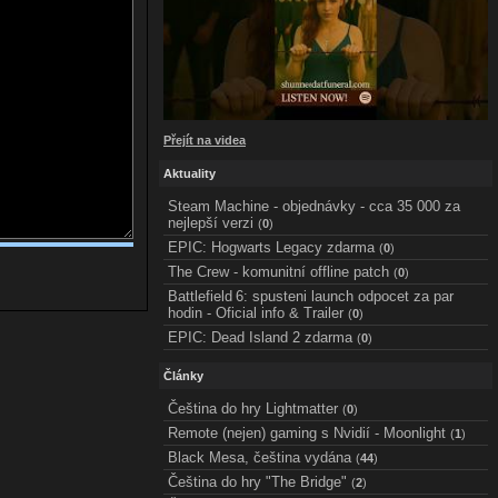
Přejít na videa
Aktuality
Steam Machine - objednávky - cca 35 000 za
nejlepší verzi
(
0
)
EPIC: Hogwarts Legacy zdarma
(
0
)
The Crew - komunitní offline patch
(
0
)
Battlefield 6: spusteni launch odpocet za par
hodin - Oficial info & Trailer
(
0
)
EPIC: Dead Island 2 zdarma
(
0
)
Články
Čeština do hry Lightmatter
(
0
)
Remote (nejen) gaming s Nvidií - Moonlight
(
1
)
Black Mesa, čeština vydána
(
44
)
Čeština do hry "The Bridge"
(
2
)