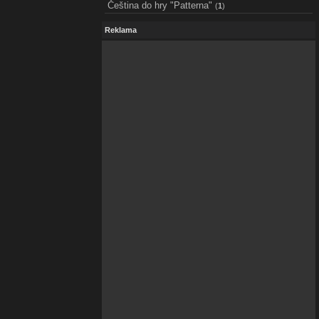
Čeština do hry "Patterna"
(
1
)
Reklama