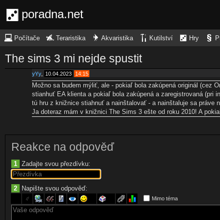
poradna.net
Počítače
Teraristika
Akvaristika
Kutilství
Hry
P
The sims 3 mi nejde spustit
yYy
,
10.04.2023
14:15
Možno sa budem mýliť, ale - pokiaľ bola zakúpená originál (cez Ori
stianhuť EA klienta a pokiaľ bola zakúpená a zaregistrovaná (pri i
tú hru z knižnice stiahnuť a nainštalovať - a nainštaluje sa práve
Ja doteraz mám v knižnici The Sims 3 ešte od roku 2010! A pokiaľ
Reakce na odpověď
1
Zadajte svou přezdívku:
2
Napište svou odpověď:
Mimo téma