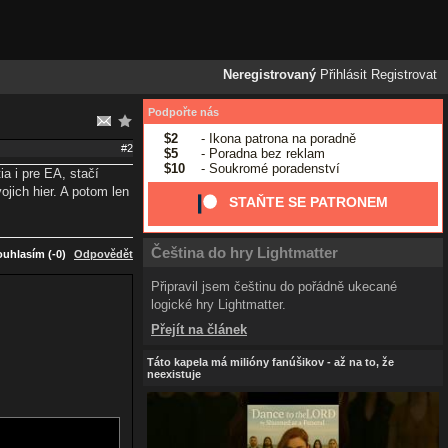
Neregistrovaný
Přihlásit
Registrovat
Podpořte nás
$2
- Ikona patrona na poradně
#2
$5
- Poradna bez reklam
$10
- Soukromé poradenství
ia i pre EA, stačí
ojich hier. A potom len
STAŇTE SE PATRONEM
Čeština do hry Lightmatter
uhlasím (-0)
Odpovědět
Připravil jsem češtinu do pořádně ukecané
logické hry Lightmatter.
Přejít na článek
Táto kapela má milióny fanúšikov - až na to, že
neexistuje