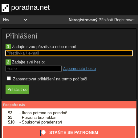
poradna.net
Neregistrovaný
Přihlásit
Registrovat
Přihlášení
1
Zadajte svou přezdívku nebo e-mail:
2
Zadajte své heslo:
Zapomenuté heslo
Zapamatovat přihlášení na tomto počítači
Podpořte nás
$2
- Ikona patrona na poradně
$5
- Poradna bez reklam
$10
- Soukromé poradenství
STAŇTE SE PATRONEM