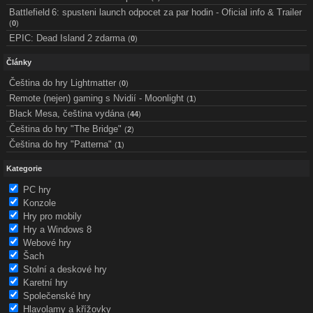
Battlefield 6: spusteni launch odpocet za par hodin - Oficial info & Trailer
(
0
)
EPIC: Dead Island 2 zdarma
(
0
)
Články
Čeština do hry Lightmatter
(
0
)
Remote (nejen) gaming s Nvidií - Moonlight
(
1
)
Black Mesa, čeština vydána
(
44
)
Čeština do hry "The Bridge"
(
2
)
Čeština do hry "Patterna"
(
1
)
Kategorie
PC hry
Konzole
Hry pro mobily
Hry a Windows 8
Webové hry
Šach
Stolní a deskové hry
Karetní hry
Společenské hry
Hlavolamy a křížovky