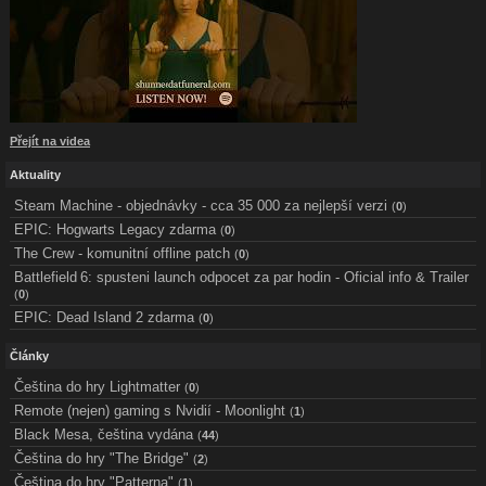
Přejít na videa
Aktuality
Steam Machine - objednávky - cca 35 000 za nejlepší verzi
(
0
)
EPIC: Hogwarts Legacy zdarma
(
0
)
The Crew - komunitní offline patch
(
0
)
Battlefield 6: spusteni launch odpocet za par hodin - Oficial info & Trailer
(
0
)
EPIC: Dead Island 2 zdarma
(
0
)
Články
Čeština do hry Lightmatter
(
0
)
Remote (nejen) gaming s Nvidií - Moonlight
(
1
)
Black Mesa, čeština vydána
(
44
)
Čeština do hry "The Bridge"
(
2
)
Čeština do hry "Patterna"
(
1
)