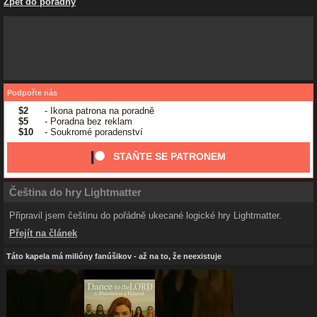
Zpět do poradny
Podpořte nás
$2
- Ikona patrona na poradně
$5
- Poradna bez reklam
$10
- Soukromé poradenství
STAŇTE SE PATRONEM
Čeština do hry Lightmatter
Připravil jsem češtinu do pořádně ukecané logické hry Lightmatter.
Přejít na článek
Táto kapela má milióny fanúšikov - až na to, že neexistuje