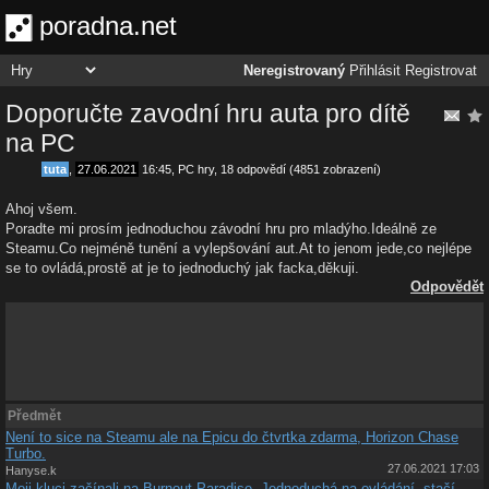
poradna.net
Neregistrovaný
Přihlásit
Registrovat
Doporučte zavodní hru auta pro dítě
na PC
tuta
,
27.06.2021
16:45
,
PC hry
, 18 odpovědí (4851 zobrazení)
Ahoj všem.
Poradte mi prosím jednoduchou závodní hru pro mladýho.Ideálně ze
Steamu.Co nejméně tunění a vylepšování aut.At to jenom jede,co nejlépe
se to ovládá,prostě at je to jednoduchý jak facka,děkuji.
Odpovědět
Předmět
Není to sice na Steamu ale na Epicu do čtvrtka zdarma, Horizon Chase
Turbo.
27.06.2021 17:03
Hanyse.k
Moji kluci začínali na Burnout Paradise. Jednoduchá na ovládání, stačí