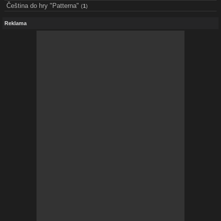
Čeština do hry "Patterna"
(
1
)
Reklama