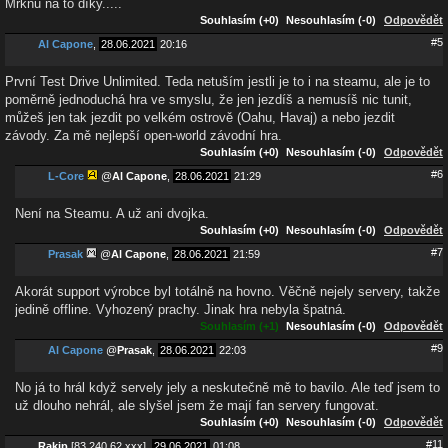
Mrknu na to díky.....
Souhlasím (+0)
Nesouhlasím (-0)
Odpovědět
#5
Al Capone
,
28.06.2021
20:16
První Test Drive Unlimited. Teda netuším jestli je to i na steamu, ale je to
poměrně jednoduchá hra ve smyslu, že jen jezdíš a nemusíš nic tunit,
můžeš jen tak jezdit po velkém ostrově (Oahu, Havaj) a nebo jezdit
závody. Za mě nejlepší open-world závodní hra.
Souhlasím (+0)
Nesouhlasím (-0)
Odpovědět
#6
L-Core
@
Al Capone
,
28.06.2021
21:29
Není na Steamu. A už ani dvojka.
Souhlasím (+0)
Nesouhlasím (-0)
Odpovědět
#7
Prasak
@
Al Capone
,
28.06.2021
21:59
Akorát support výrobce byl totálně na hovno. Věčně nejely servery, takže
jedině offline. Vyhozený prachy. Jinak hra nebyla špatná.
Souhlasím (+1)
Nesouhlasím (-0)
Odpovědět
#9
Al Capone
@
Prasak
,
28.06.2021
22:03
No já to hrál když servely jely a neskutečně mě to bavilo. Ale teď jsem to
už dlouho nehrál, ale slyšel jsem že mají fan servery fungovat.
Souhlasím (+0)
Nesouhlasím (-0)
Odpovědět
#11
Rakip
[83.240.62.xxx],
29.06.2021
01:08