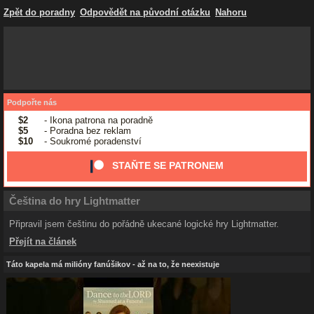
Zpět do poradny
Odpovědět na původní otázku
Nahoru
Podpořte nás
$2
- Ikona patrona na poradně
$5
- Poradna bez reklam
$10
- Soukromé poradenství
STAŇTE SE PATRONEM
Čeština do hry Lightmatter
Připravil jsem češtinu do pořádně ukecané logické hry Lightmatter.
Přejít na článek
Táto kapela má milióny fanúšikov - až na to, že neexistuje