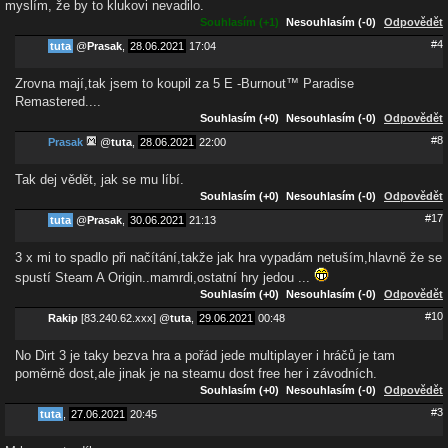
myslím, že by to klukovi nevadilo.
Souhlasím (+1)
Nesouhlasím (-0)
Odpovědět
#4
tuta
@
Prasak
,
28.06.2021
17:04
Zrovna mají,tak jsem to koupil za 5 E -Burnout™ Paradise
Remastered....
Souhlasím (+0)
Nesouhlasím (-0)
Odpovědět
#8
Prasak
@
tuta
,
28.06.2021
22:00
Tak dej vědět, jak se mu líbí.
Souhlasím (+0)
Nesouhlasím (-0)
Odpovědět
#17
tuta
@
Prasak
,
30.06.2021
21:13
3 x mi to spadlo při načítání,takže jak hra vypadám netuším,hlavně že se
spustí Steam A Origin..mamrdi,ostatní hry jedou ...
Souhlasím (+0)
Nesouhlasím (-0)
Odpovědět
#10
Rakip
[83.240.62.xxx]
@
tuta
,
29.06.2021
00:48
No Dirt 3 je taky bezva hra a pořád jede multiplayer i hráčů je tam
poměrně dost,ale jinak je na steamu dost free her i závodních.
Souhlasím (+0)
Nesouhlasím (-0)
Odpovědět
#3
tuta
,
27.06.2021
20:45