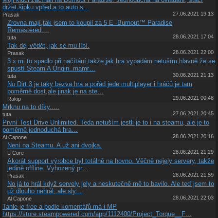
držet šipku vpřed a to auto s…
27.06.2021 19:13
Prasak
Zrovna mají,tak jsem to koupil za 5 E -Burnout™ Paradise
Remastered....
28.06.2021 17:04
tuta
Tak dej vědět, jak se mu líbí.
28.06.2021 22:00
Prasak
3 x mi to spadlo při načítání,takže jak hra vypadám netuším,hlavně že se
spustí Steam A Origin..mamr…
30.06.2021 21:13
tuta
No Dirt 3 je taky bezva hra a pořád jede multiplayer i hráčů je tam
poměrně dost,ale jinak je na ste…
29.06.2021 00:48
Rakip
Mrknu na to díky.....
27.06.2021 20:45
tuta
První Test Drive Unlimited. Teda netuším jestli je to i na steamu, ale je to
poměrně jednoduchá hra…
28.06.2021 20:16
Al Capone
Není na Steamu. A už ani dvojka.
28.06.2021 21:29
L-Core
Akorát support výrobce byl totálně na hovno. Věčně nejely servery, takže
jedině offline. Vyhozený pr…
28.06.2021 21:59
Prasak
No já to hrál když servely jely a neskutečně mě to bavilo. Ale teď jsem to
už dlouho nehrál, ale sly…
28.06.2021 22:03
Al Capone
Tahle je free a podle komentářů má i MP
https://store.steampowered.com/app/1112400/Project_Torque__F…