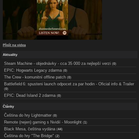
Přejít na videa
Aktuality
Steam Machine - objednávky - cca 35 000 za nejlepší verzi
(
0
)
EPIC: Hogwarts Legacy zdarma
(
0
)
The Crew - komunitní offline patch
(
0
)
Battlefield 6: spusteni launch odpocet za par hodin - Oficial info & Trailer
(
0
)
EPIC: Dead Island 2 zdarma
(
0
)
Články
Čeština do hry Lightmatter
(
0
)
Remote (nejen) gaming s Nvidií - Moonlight
(
1
)
Black Mesa, čeština vydána
(
44
)
Čeština do hry "The Bridge"
(
2
)