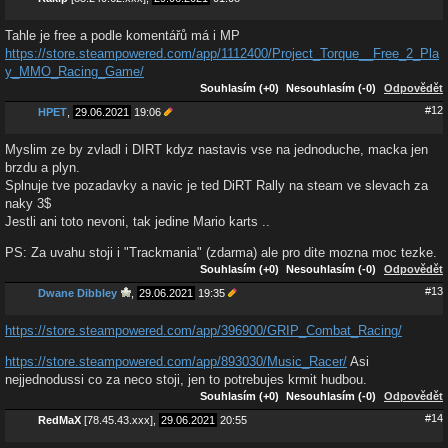
Tahle je free a podle komentářů má i MP
https://store.steampowered.com/app/1112400/Project_Torque__Free_2_Pla
y_MMO_Racing_Game/
Souhlasím (+0)
Nesouhlasím (-0)
Odpovědět
#12
HPET
,
29.06.2021
19:06
Myslim ze by zvladl i DIRT kdyz nastavis vse na jednoduche, macka jen
brzdu a plyn.
Splnuje tve pozadavky a navic je ted DiRT Rally na steam ve slevach za
naky 3$
Jestli ani toto nevoni, tak jedine Mario karts ..
PS: Za uvahu stoji i "Trackmania" (zdarma) ale pro dite mozna moc tezke.
Souhlasím (+0)
Nesouhlasím (-0)
Odpovědět
#13
Dwane Dibbley
,
29.06.2021
19:35
https://store.steampowered.com/app/396900/GRIP_Combat_Racing/
https://store.steampowered.com/app/893030/Music_Racer/
Asi
nejjednodussi co za neco stoji, jen to potrebujes krmit hudbou.
Souhlasím (+0)
Nesouhlasím (-0)
Odpovědět
#14
RedMaX
[78.45.43.xxx],
29.06.2021
20:55