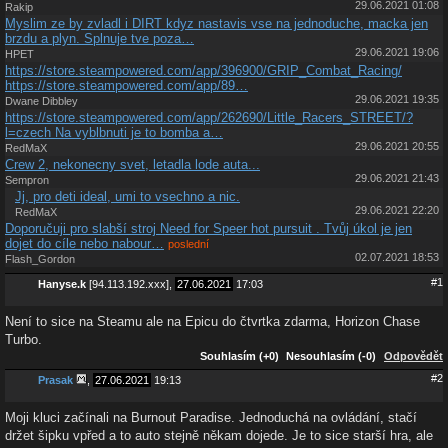
29.06.2021 01:08
Rakip
Myslim ze by zvladl i DIRT kdyz nastavis vse na jednoduche, macka jen
brzdu a plyn. Splnuje tve poza…
29.06.2021 19:06
HPET
https://store.steampowered.com/app/396900/GRIP_Combat_Racing/
https://store.steampowered.com/app/89…
29.06.2021 19:35
Dwane Dibbley
https://store.steampowered.com/app/262690/Little_Racers_STREET/?
l=czech Na vyblbnuti je to bomba a…
29.06.2021 20:55
RedMaX
Crew 2, nekonecny svet, letadla lode auta...
29.06.2021 21:43
Sempron
Jj, pro deti ideal, umi to vsechno a nic.
29.06.2021 22:20
RedMaX
Doporučuji pro slabší stroj Need for Speer hot pursuit . Tvůj úkol je jen
dojet do cíle nebo nabour…
poslední
02.07.2021 18:53
Flash_Gordon
#1
Hanyse.k
[94.113.192.xxx],
27.06.2021
17:03
Není to sice na Steamu ale na Epicu do čtvrtka zdarma, Horizon Chase
Turbo.
Souhlasím (+0)
Nesouhlasím (-0)
Odpovědět
#2
Prasak
,
27.06.2021
19:13
Moji kluci začínali na Burnout Paradise. Jednoduchá na ovládání, stačí
držet šipku vpřed a to auto stejně někam dojede. Je to sice starší hra, ale