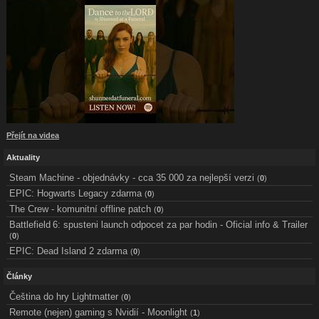
Přejít na videa
Aktuality
Steam Machine - objednávky - cca 35 000 za nejlepší verzi
(
0
)
EPIC: Hogwarts Legacy zdarma
(
0
)
The Crew - komunitní offline patch
(
0
)
Battlefield 6: spusteni launch odpocet za par hodin - Oficial info & Trailer
(
0
)
EPIC: Dead Island 2 zdarma
(
0
)
Články
Čeština do hry Lightmatter
(
0
)
Remote (nejen) gaming s Nvidií - Moonlight
(
1
)