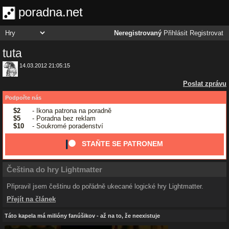
poradna.net
Neregistrovaný
Přihlásit
Registrovat
tuta
14.03.2012 21:05:15
Poslat zprávu
Podpořte nás
$2
- Ikona patrona na poradně
$5
- Poradna bez reklam
$10
- Soukromé poradenství
STAŇTE SE PATRONEM
Čeština do hry Lightmatter
Připravil jsem češtinu do pořádně ukecané logické hry Lightmatter.
Přejít na článek
Táto kapela má milióny fanúšikov - až na to, že neexistuje