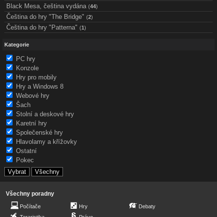
Black Mesa, čeština vydána
(
44
)
Čeština do hry "The Bridge"
(
2
)
Čeština do hry "Patterna"
(
1
)
Kategorie
PC hry
Konzole
Hry pro mobily
Hry a Windows 8
Webové hry
Šach
Stolní a deskové hry
Karetní hry
Společenské hry
Hlavolamy a křížovky
Ostatní
Pokec
Všechny poradny
Počítače
Hry
Debaty