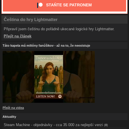
STAŇTE SE PATRONEM
Čeština do hry Lightmatter
Připravil jsem češtinu do pořádně ukecané logické hry Lightmatter.
Přejít na článek
Táto kapela má milióny fanúšikov - až na to, že neexistuje
Přejít na videa
Aktuality
Steam Machine - objednávky - cca 35 000 za nejlepší verzi
(
0
)