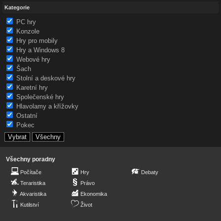
Kategorie
PC hry
Konzole
Hry pro mobily
Hry a Windows 8
Webové hry
Šach
Stolní a deskové hry
Karetní hry
Společenské hry
Hlavolamy a křížovky
Ostatní
Pokec
Všechny poradny
Počítače
Hry
Debaty
Teraristika
Právo
Akvaristika
Ekonomika
Kutilství
Život