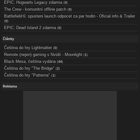
EPIC: Hogwarts Legacy zdarma
(
0
)
The Crew - komunitní offline patch
(
0
)
Battlefield 6: spusteni launch odpocet za par hodin - Oficial info & Trailer
(
0
)
EPIC: Dead Island 2 zdarma
(
0
)
Články
Čeština do hry Lightmatter
(
0
)
Remote (nejen) gaming s Nvidií - Moonlight
(
1
)
Black Mesa, čeština vydána
(
44
)
Čeština do hry "The Bridge"
(
2
)
Čeština do hry "Patterna"
(
1
)
Reklama