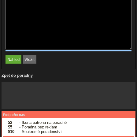
Zpět do poradny
Podpořte nás
$2
- Ikona patrona na poradně
$5
- Poradna bez reklam
$10
- Soukromé poradenství