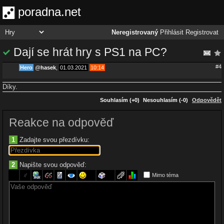
poradna.net
Neregistrovaný
Přihlásit
Registrovat
Dají se hrát hry s PS1 na PC?
#4
Hero
@
hasek
,
01.03.2021
10:14
Díky.
Souhlasím (+0)
Nesouhlasím (-0)
Odpovědět
Reakce na odpověď
1
Zadajte svou přezdívku:
2
Napište svou odpověď:
Mimo téma