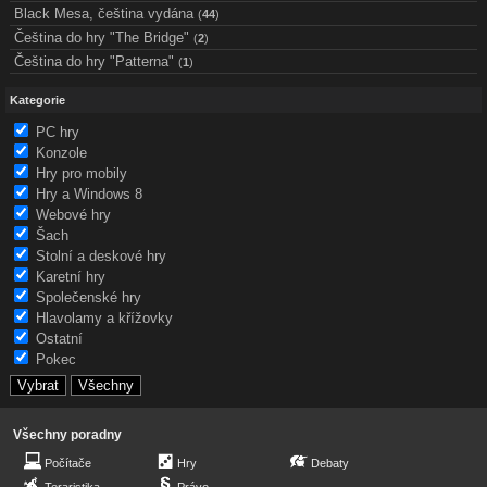
Black Mesa, čeština vydána
(
44
)
Čeština do hry "The Bridge"
(
2
)
Čeština do hry "Patterna"
(
1
)
Kategorie
PC hry
Konzole
Hry pro mobily
Hry a Windows 8
Webové hry
Šach
Stolní a deskové hry
Karetní hry
Společenské hry
Hlavolamy a křížovky
Ostatní
Pokec
Všechny poradny
Počítače
Hry
Debaty