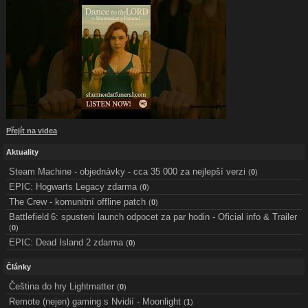
Přejít na videa
Aktuality
Steam Machine - objednávky - cca 35 000 za nejlepší verzi
(
0
)
EPIC: Hogwarts Legacy zdarma
(
0
)
The Crew - komunitní offline patch
(
0
)
Battlefield 6: spusteni launch odpocet za par hodin - Oficial info & Trailer
(
0
)
EPIC: Dead Island 2 zdarma
(
0
)
Články
Čeština do hry Lightmatter
(
0
)
Remote (nejen) gaming s Nvidií - Moonlight
(
1
)