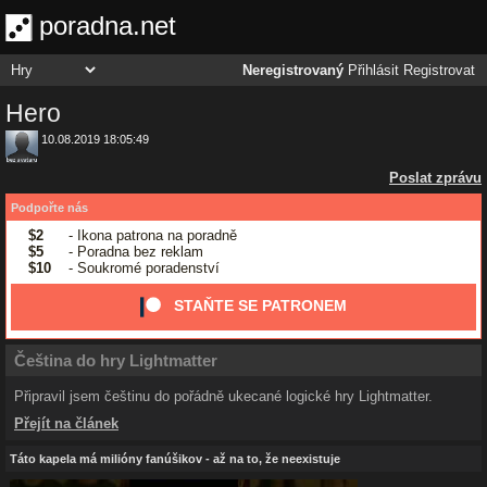
poradna.net
Neregistrovaný
Přihlásit
Registrovat
Hero
10.08.2019 18:05:49
Poslat zprávu
Podpořte nás
$2
- Ikona patrona na poradně
$5
- Poradna bez reklam
$10
- Soukromé poradenství
STAŇTE SE PATRONEM
Čeština do hry Lightmatter
Připravil jsem češtinu do pořádně ukecané logické hry Lightmatter.
Přejít na článek
Táto kapela má milióny fanúšikov - až na to, že neexistuje