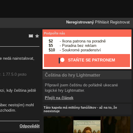
Neregistrovaný
Přihlásit
Registrovat
Podpořte nás
$2
- Ikona patrona na poradně
$5
- Poradna bez reklam
$10
- Soukromé poradenství
e nedá nainstalovat,
STAŇTE SE PATRONEM
. 1.77.5.0 proto
Čeština do hry Lightmatter
Připravil jsem češtinu do pořádně ukecané
logické hry Lightmatter.
zi, kdy čeština ještě
Přejít na článek
vůbec nestojím) mohl
Táto kapela má milióny fanúšikov - až na to, že
rozchodím.
neexistuje
Odpovědět