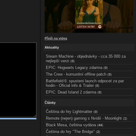
Přejít na videa
Aktuality
Steam Machine - objednávky - cca 35 000 za
nejlepší verzi
(
0
)
EPIC: Hogwarts Legacy zdarma
(
0
)
The Crew - komunitní offline patch
(
0
)
Battlefield 6: spusteni launch odpocet za par
hodin - Oficial info & Trailer
(
0
)
EPIC: Dead Island 2 zdarma
(
0
)
Články
Čeština do hry Lightmatter
(
0
)
Remote (nejen) gaming s Nvidií - Moonlight
(
1
)
Black Mesa, čeština vydána
(
44
)
Čeština do hry "The Bridge"
(
2
)