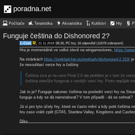
poradna.net
Počítače
Teraristika
Akvaristika
Kutilství
Hry
P
Funguje čeština do Dishonored 2?
L-Core
,
21.11.2018
06:26
,
PC hry
, 16 odpovědí (11678 zobrazení)
Hra je momentálně ve velké slevě na wingamestores,
https://www
Na stránkách
https://prekladyher.eu/preklady/dishonored-2.310/
je
že nesouhlasí verze hry a češtiny
Čeština sice je na verzi Final 2.0 ale problém je v tom že verze
čeština nemůže fungovat s novější verzí hry. Proto nepůjde ins
Jak to je? Funguje nakonec čeština na poslední verzi hry na Steam
funguje a kdy se dá nainstalovat? V tom případě - dá se sehnat?
Já si pro tyto účely hry, které se často mění a kdy poté čeština n
hru zase vrátit zpět (GTA5, Stardew Valley, Kingdoms and Castle
Díky.