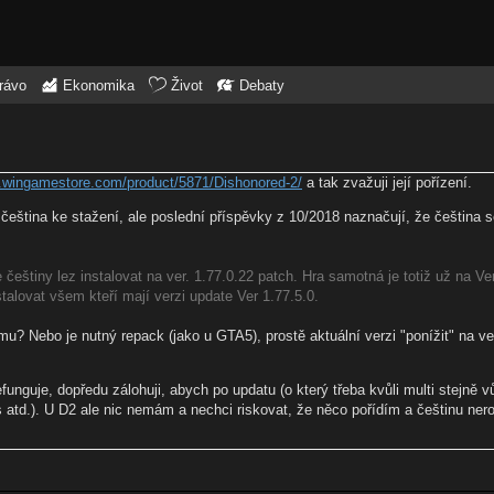
rávo
Ekonomika
Život
Debaty
.wingamestore.com/product/5871/Dishonored-2/
a tak zvažuji její pořízení.
 čeština ke stažení, ale poslední příspěvky z 10/2018 naznačují, že čeština s
 češtiny lez instalovat na ver. 1.77.0.22 patch. Hra samotná je totiž už na Ver
talovat všem kteří mají verzi update Ver 1.77.5.0.
u? Nebo je nutný repack (jako u GTA5), prostě aktuální verzi "ponížit" na ver
efunguje, dopředu zálohuji, abych po updatu (o který třeba kvůli multi stejně 
s atd.). U D2 ale nic nemám a nechci riskovat, že něco pořídím a češtinu ne