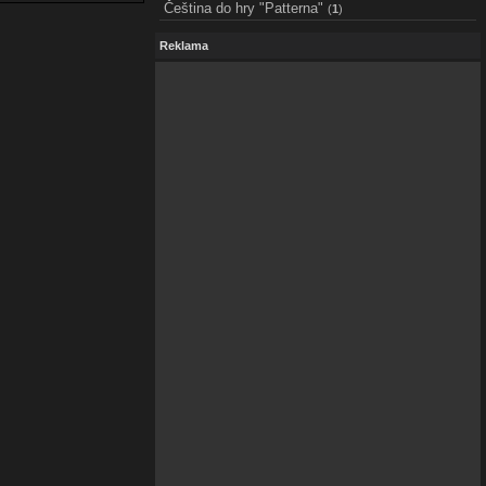
Čeština do hry "Patterna"
(
1
)
Reklama