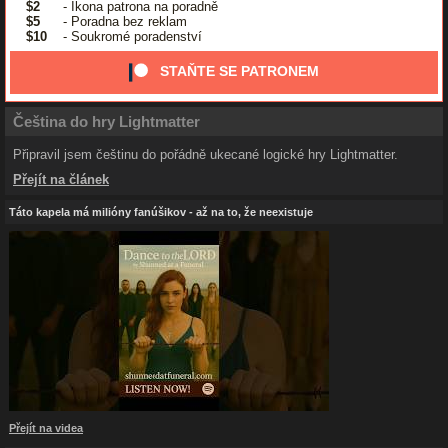
$2
- Ikona patrona na poradně
$5
- Poradna bez reklam
$10
- Soukromé poradenství
STAŇTE SE PATRONEM
Čeština do hry Lightmatter
Připravil jsem češtinu do pořádně ukecané logické hry Lightmatter.
Přejít na článek
Táto kapela má milióny fanúšikov - až na to, že neexistuje
Přejít na videa