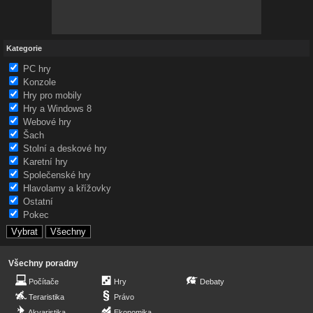
Kategorie
PC hry
Konzole
Hry pro mobily
Hry a Windows 8
Webové hry
Šach
Stolní a deskové hry
Karetní hry
Společenské hry
Hlavolamy a křížovky
Ostatní
Pokec
Všechny poradny
Počítače
Hry
Debaty
Teraristika
Právo
Akvaristika
Ekonomika