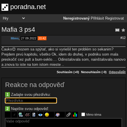
poradna.net
Neregistrovaný
Přihlásit
Registrovat
Mafia 3 ps4
#12
Mims
,
27.09.2022
20:42
Čauko😊 mozem sa spýtať, ako si vyriešil ten problém so sekanim?
Prejdem prvú kapitolu, všetko Ok, idem do druhej, v podniku som mala
preskočiť cez pult a bum-seklo…. Odinstalovala som, nainštalovala nanovo
a znova to iste na tom istom mieste ..
Souhlasím (+0)
Nesouhlasím (-0)
Odpovědět
Reakce na odpověď
1
Zadajte svou přezdívku:
2
Napište svou odpověď:
Mimo téma