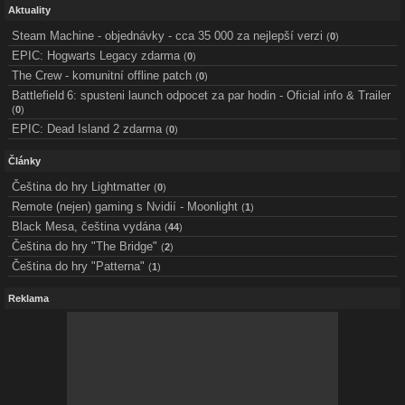
Aktuality
Steam Machine - objednávky - cca 35 000 za nejlepší verzi
(
0
)
EPIC: Hogwarts Legacy zdarma
(
0
)
The Crew - komunitní offline patch
(
0
)
Battlefield 6: spusteni launch odpocet za par hodin - Oficial info & Trailer
(
0
)
EPIC: Dead Island 2 zdarma
(
0
)
Články
Čeština do hry Lightmatter
(
0
)
Remote (nejen) gaming s Nvidií - Moonlight
(
1
)
Black Mesa, čeština vydána
(
44
)
Čeština do hry "The Bridge"
(
2
)
Čeština do hry "Patterna"
(
1
)
Reklama