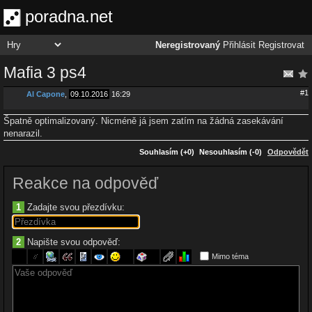
poradna.net
Neregistrovaný
Přihlásit
Registrovat
Mafia 3 ps4
#1
Al Capone
,
09.10.2016
16:29
Špatně optimalizovaný. Nicméně já jsem zatím na žádná zasekávání
nenarazil.
Souhlasím (+0)
Nesouhlasím (-0)
Odpovědět
Reakce na odpověď
1
Zadajte svou přezdívku:
2
Napište svou odpověď:
Mimo téma