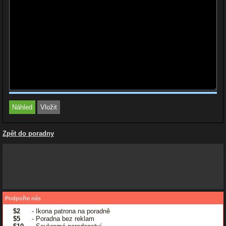
Zpět do poradny
Podpořte nás
$2
- Ikona patrona na poradně
$5
- Poradna bez reklam