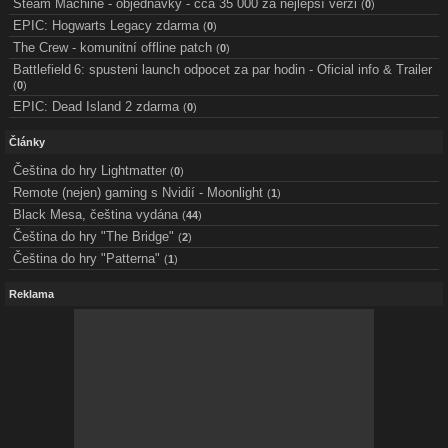
Steam Machine - objednávky - cca 35 000 za nejlepší verzi
(
0
)
EPIC: Hogwarts Legacy zdarma
(
0
)
The Crew - komunitní offline patch
(
0
)
Battlefield 6: spusteni launch odpocet za par hodin - Oficial info & Trailer
(
0
)
EPIC: Dead Island 2 zdarma
(
0
)
Články
Čeština do hry Lightmatter
(
0
)
Remote (nejen) gaming s Nvidií - Moonlight
(
1
)
Black Mesa, čeština vydána
(
44
)
Čeština do hry "The Bridge"
(
2
)
Čeština do hry "Patterna"
(
1
)
Reklama