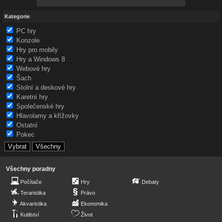
Kategorie
PC hry
Konzole
Hry pro mobily
Hry a Windows 8
Webové hry
Šach
Stolní a deskové hry
Karetní hry
Společenské hry
Hlavolamy a křížovky
Ostatní
Pokec
Všechny poradny
Počítače
Hry
Debaty
Teraristika
Právo
Akvaristika
Ekonomika
Kutilství
Život