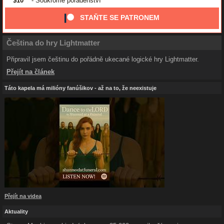
$10
- Soukromé poradenství
STAŇTE SE PATRONEM
Čeština do hry Lightmatter
Připravil jsem češtinu do pořádně ukecané logické hry Lightmatter.
Přejít na článek
Táto kapela má milióny fanúšikov - až na to, že neexistuje
Přejít na videa
Aktuality