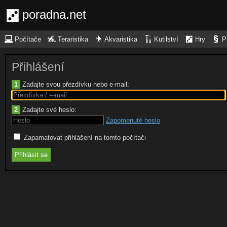
poradna.net
Počítače
Teraristika
Akvaristika
Kutilství
Hry
P
Přihlášení
1
Zadajte svou přezdívku nebo e-mail:
2
Zadajte své heslo:
Zapomenuté heslo
Zapamatovat přihlášení na tomto počítači