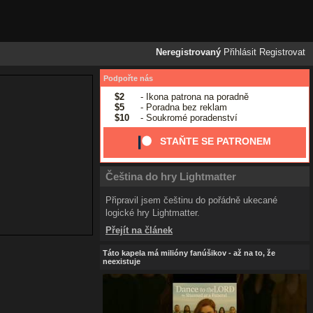
Neregistrovaný
Přihlásit
Registrovat
Podpořte nás
$2
- Ikona patrona na poradně
$5
- Poradna bez reklam
$10
- Soukromé poradenství
STAŇTE SE PATRONEM
Čeština do hry Lightmatter
Připravil jsem češtinu do pořádně ukecané
logické hry Lightmatter.
Přejít na článek
Táto kapela má milióny fanúšikov - až na to, že
neexistuje