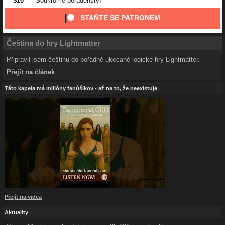
$10
- Soukromé poradenství
STAŇTE SE PATRONEM
Čeština do hry Lightmatter
Připravil jsem češtinu do pořádně ukecané logické hry Lightmatter.
Přejít na článek
Táto kapela má milióny fanúšikov - až na to, že neexistuje
Přejít na videa
Aktuality