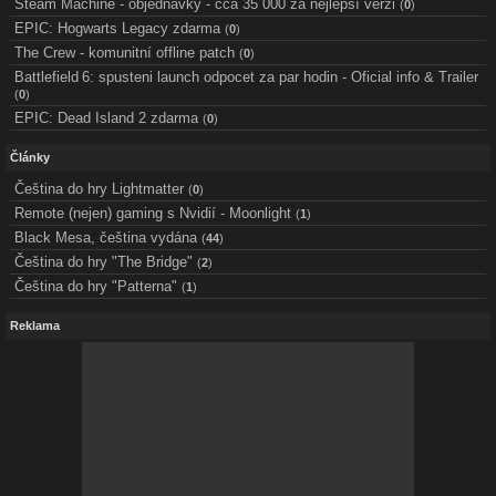
Steam Machine - objednávky - cca 35 000 za nejlepší verzi
(
0
)
EPIC: Hogwarts Legacy zdarma
(
0
)
The Crew - komunitní offline patch
(
0
)
Battlefield 6: spusteni launch odpocet za par hodin - Oficial info & Trailer
(
0
)
EPIC: Dead Island 2 zdarma
(
0
)
Články
Čeština do hry Lightmatter
(
0
)
Remote (nejen) gaming s Nvidií - Moonlight
(
1
)
Black Mesa, čeština vydána
(
44
)
Čeština do hry "The Bridge"
(
2
)
Čeština do hry "Patterna"
(
1
)
Reklama