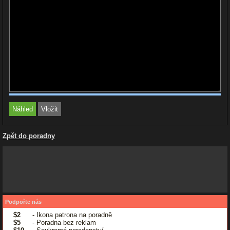
Zpět do poradny
Podpořte nás
$2
- Ikona patrona na poradně
$5
- Poradna bez reklam