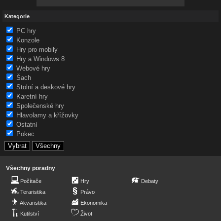
Kategorie
PC hry
Konzole
Hry pro mobily
Hry a Windows 8
Webové hry
Šach
Stolní a deskové hry
Karetní hry
Společenské hry
Hlavolamy a křížovky
Ostatní
Pokec
Všechny poradny
Počítače
Hry
Debaty
Teraristika
Právo
Akvaristika
Ekonomika
Kutilství
Život