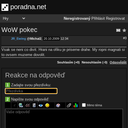
poradna.net
Neregistrovaný
Přihlásit
Registrovat
WoW pokec
#3
JR_Ewing
@
Michal2
,
20.10.2009
12:34
Vsak se neni co divit. Hrani na ofiku je priserne drahe. My ropni magnati si
to ovsem muzeme dovolit.
Souhlasím (+0)
Nesouhlasím (-0)
Odpovědět
Reakce na odpověď
1
Zadajte svou přezdívku:
2
Napište svou odpověď:
Mimo téma