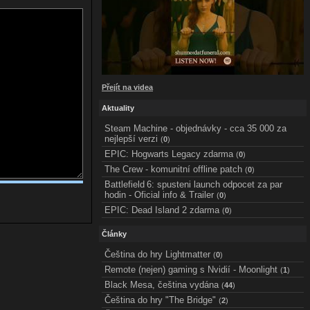
Přejít na videa
Aktuality
Steam Machine - objednávky - cca 35 000 za
nejlepší verzi
(
0
)
EPIC: Hogwarts Legacy zdarma
(
0
)
The Crew - komunitní offline patch
(
0
)
Battlefield 6: spusteni launch odpocet za par
hodin - Oficial info & Trailer
(
0
)
EPIC: Dead Island 2 zdarma
(
0
)
Články
Čeština do hry Lightmatter
(
0
)
Remote (nejen) gaming s Nvidií - Moonlight
(
1
)
Black Mesa, čeština vydána
(
44
)
Čeština do hry "The Bridge"
(
2
)