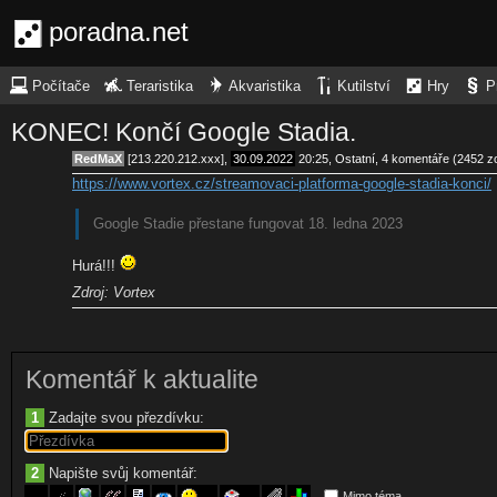
poradna.net
Počítače
Teraristika
Akvaristika
Kutilství
Hry
P
KONEC! Končí Google Stadia.
RedMaX
[213.220.212.xxx],
30.09.2022
20:25
,
Ostatní
, 4 komentáře (2452 z
https://www.vortex.cz/streamovaci-platforma-google-stadia-konci/
Google Stadie přestane fungovat 18. ledna 2023
Hurá!!!
Zdroj: Vortex
Komentář k aktualite
1
Zadajte svou přezdívku:
2
Napište svůj komentář:
Mimo téma