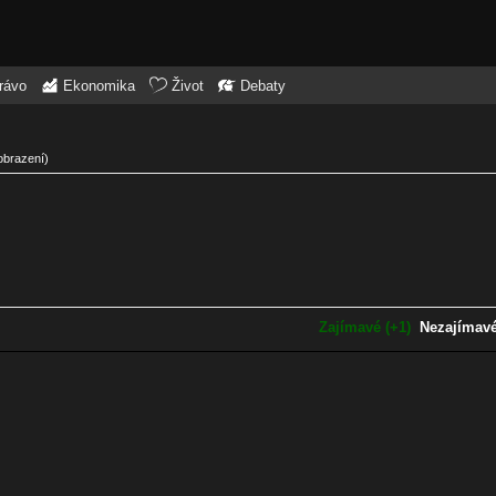
rávo
Ekonomika
Život
Debaty
obrazení)
Zajímavé (+1)
Nezajímavé 