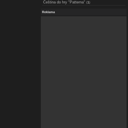
Čeština do hry "Patterna"
(
1
)
Reklama