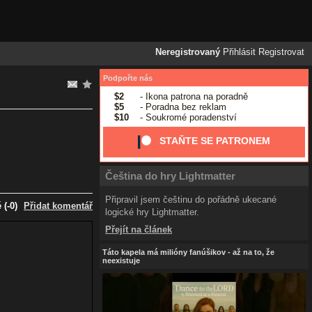
Neregistrovaný
Přihlásit
Registrovat
Podpořte nás
$2
- Ikona patrona na poradně
$5
- Poradna bez reklam
$10
- Soukromé poradenství
STAŇTE SE PATRONEM
Čeština do hry Lightmatter
Připravil jsem češtinu do pořádně ukecané
(-0)
Přidat komentář
logické hry Lightmatter.
Přejít na článek
Táto kapela má milióny fanúšikov - až na to, že
neexistuje