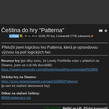
Čeština do hry "Patterna"
L-Core
,
30.11.2019
16:00
,
PC hry
, 1 komentář (7735 zobrazení)
Přeložil jsem logickou hru Patterna, která je opravdovou
výzvou na poli logických her.
Recenze hry
(jen díky tomu, že Lonely FireWolfa mám v přátelích na
Steamu, jsem se o té hře dozvěděl):
https://steamcommunity.com/id/lonelyfirewolf/recommended/503860/
Stránka hry na Steamu:
https://store.steampowered.com/app/503860/Patterna/
(je tam ke stažení demoverze hry)
Odkaz na stažení češtiny:
88666-patternacz-zip
Přeloženo je vše kromě Unity spouštěče hry, několika textů na úvodní
Líbí se (+1)
Nelíbí se (-0)
Přidat komentář