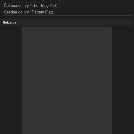
Čeština do hry "The Bridge"
(
2
)
Čeština do hry "Patterna"
(
1
)
Reklama