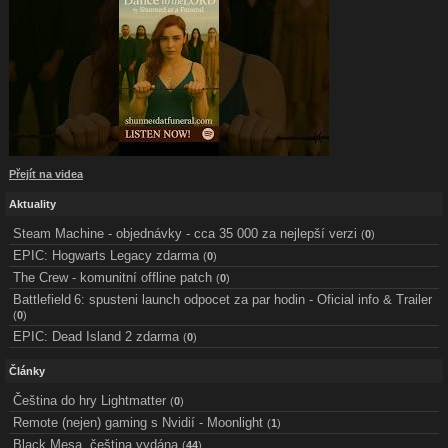
Screenshoty z české verze hry:
Přejít na videa
Aktuality
Steam Machine - objednávky - cca 35 000 za nejlepší verzi
(
0
)
EPIC: Hogwarts Legacy zdarma
(
0
)
The Crew - komunitní offline patch
(
0
)
Battlefield 6: spusteni launch odpocet za par hodin - Oficial info & Trailer
(
0
)
EPIC: Dead Island 2 zdarma
(
0
)
Články
Čeština do hry Lightmatter
(
0
)
Remote (nejen) gaming s Nvidií - Moonlight
(
1
)
Black Mesa, čeština vydána
(
44
)