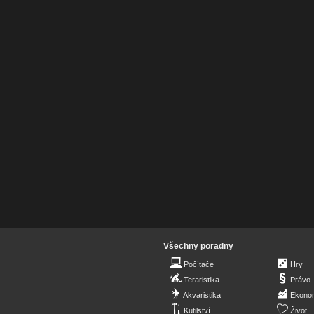
Všechny poradny
Počítače
Hry
Teraristika
Právo
Akvaristika
Ekono
Kutilství
Život