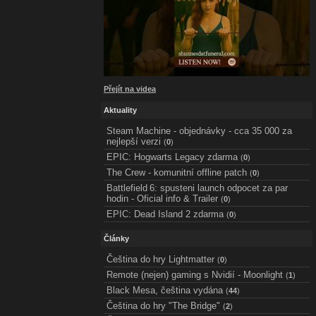
Přejít na videa
Aktuality
Steam Machine - objednávky - cca 35 000 za
nejlepší verzi
(
0
)
EPIC: Hogwarts Legacy zdarma
(
0
)
The Crew - komunitní offline patch
(
0
)
Battlefield 6: spusteni launch odpocet za par
hodin - Oficial info & Trailer
(
0
)
EPIC: Dead Island 2 zdarma
(
0
)
Články
Čeština do hry Lightmatter
(
0
)
Remote (nejen) gaming s Nvidií - Moonlight
(
1
)
Black Mesa, čeština vydána
(
44
)
Čeština do hry "The Bridge"
(
2
)