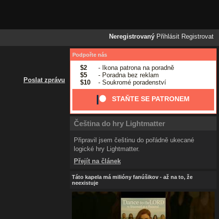
Neregistrovaný
Přihlásit
Registrovat
Podpořte nás
$2
- Ikona patrona na poradně
$5
- Poradna bez reklam
Poslat zprávu
$10
- Soukromé poradenství
STAŇTE SE PATRONEM
Čeština do hry Lightmatter
Připravil jsem češtinu do pořádně ukecané
logické hry Lightmatter.
Přejít na článek
Táto kapela má milióny fanúšikov - až na to, že
neexistuje