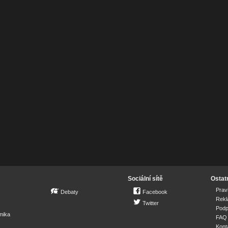
Sociální sítě
Ostat
Prav
Debaty
Facebook
Rek
Twitter
Podp
mika
FAQ
Kont