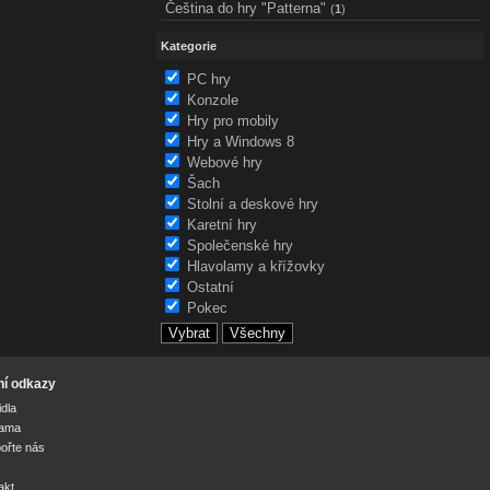
Čeština do hry "Patterna"
(
1
)
Kategorie
PC hry
Konzole
Hry pro mobily
Hry a Windows 8
Webové hry
Šach
Stolní a deskové hry
Karetní hry
Společenské hry
Hlavolamy a křížovky
Ostatní
Pokec
ní odkazy
idla
lama
ořte nás
akt