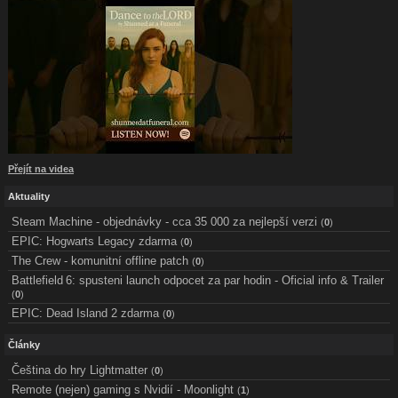
Přejít na videa
Aktuality
Steam Machine - objednávky - cca 35 000 za nejlepší verzi
(
0
)
EPIC: Hogwarts Legacy zdarma
(
0
)
The Crew - komunitní offline patch
(
0
)
Battlefield 6: spusteni launch odpocet za par hodin - Oficial info & Trailer
(
0
)
EPIC: Dead Island 2 zdarma
(
0
)
Články
Čeština do hry Lightmatter
(
0
)
Remote (nejen) gaming s Nvidií - Moonlight
(
1
)