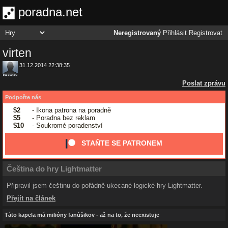
poradna.net
Neregistrovaný
Přihlásit
Registrovat
virten
31.12.2014 22:38:35
Poslat zprávu
Podpořte nás
$2
- Ikona patrona na poradně
$5
- Poradna bez reklam
$10
- Soukromé poradenství
STAŇTE SE PATRONEM
Čeština do hry Lightmatter
Připravil jsem češtinu do pořádně ukecané logické hry Lightmatter.
Přejít na článek
Táto kapela má milióny fanúšikov - až na to, že neexistuje