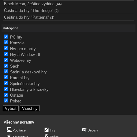
Black Mesa, čeština vydána
(
44
)
Čeština do hry "The Bridge"
(
2
)
Čeština do hry "Patterna"
(
1
)
Kategorie
PC hry
Konzole
Hry pro mobily
Hry a Windows 8
Webové hry
Šach
Stolní a deskové hry
Karetní hry
Společenské hry
Hlavolamy a křížovky
Ostatní
Pokec
Všechny poradny
Počítače
Hry
Debaty