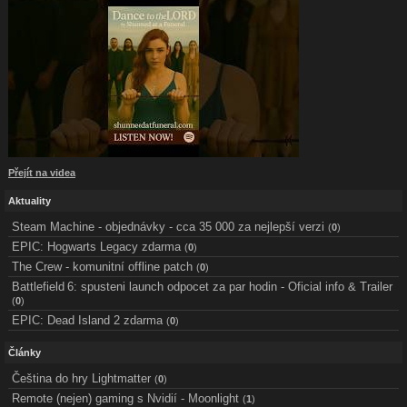
Přejít na videa
Aktuality
Steam Machine - objednávky - cca 35 000 za nejlepší verzi
(
0
)
EPIC: Hogwarts Legacy zdarma
(
0
)
The Crew - komunitní offline patch
(
0
)
Battlefield 6: spusteni launch odpocet za par hodin - Oficial info & Trailer
(
0
)
EPIC: Dead Island 2 zdarma
(
0
)
Články
Čeština do hry Lightmatter
(
0
)
Remote (nejen) gaming s Nvidií - Moonlight
(
1
)