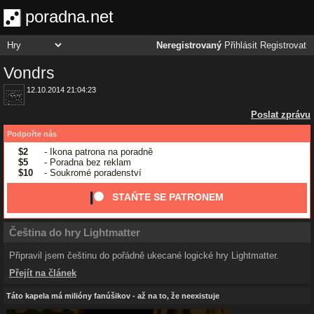
poradna.net
Neregistrovaný
Přihlásit
Registrovat
Vondrs
12.10.2014 21:04:23
Poslat zprávu
Podpořte nás
$2
- Ikona patrona na poradně
$5
- Poradna bez reklam
$10
- Soukromé poradenství
STAŇTE SE PATRONEM
Čeština do hry Lightmatter
Připravil jsem češtinu do pořádně ukecané logické hry Lightmatter.
Přejít na článek
Táto kapela má milióny fanúšikov - až na to, že neexistuje