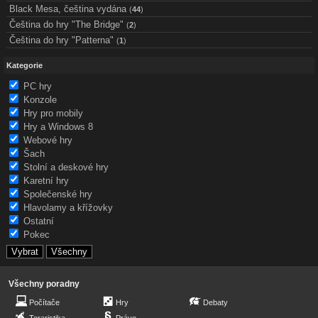
Black Mesa, čeština vydána
(
44
)
Čeština do hry "The Bridge"
(
2
)
Čeština do hry "Patterna"
(
1
)
Kategorie
PC hry
Konzole
Hry pro mobily
Hry a Windows 8
Webové hry
Šach
Stolní a deskové hry
Karetní hry
Společenské hry
Hlavolamy a křížovky
Ostatní
Pokec
Všechny poradny
Počítače
Hry
Debaty