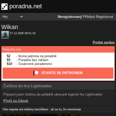
poradna.net
Neregistrovaný
Přihlásit
Registrovat
Wikan
27.12.2005 08:51:19
Poslat zprávu
Podpořte nás
$2
- Ikona patrona na poradně
$5
- Poradna bez reklam
$10
- Soukromé poradenství
STAŇTE SE PATRONEM
Čeština do hry Lightmatter
Připravil jsem češtinu do pořádně ukecané logické hry Lightmatter.
Přejít na článek
Táto kapela má milióny fanúšikov - až na to, že neexistuje