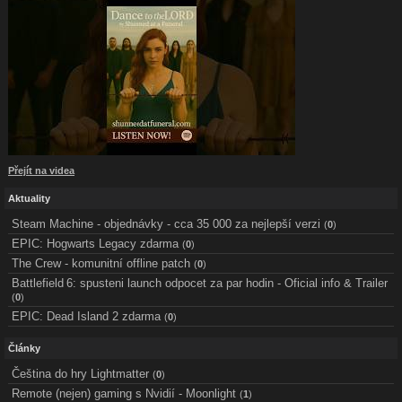
Přejít na videa
Aktuality
Steam Machine - objednávky - cca 35 000 za nejlepší verzi
(
0
)
EPIC: Hogwarts Legacy zdarma
(
0
)
The Crew - komunitní offline patch
(
0
)
Battlefield 6: spusteni launch odpocet za par hodin - Oficial info & Trailer
(
0
)
EPIC: Dead Island 2 zdarma
(
0
)
Články
Čeština do hry Lightmatter
(
0
)
Remote (nejen) gaming s Nvidií - Moonlight
(
1
)