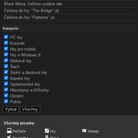
Black Mesa, čeština vydána
(
44
)
Čeština do hry "The Bridge"
(
2
)
Čeština do hry "Patterna"
(
1
)
Kategorie
PC hry
Konzole
Hry pro mobily
Hry a Windows 8
Webové hry
Šach
Stolní a deskové hry
Karetní hry
Společenské hry
Hlavolamy a křížovky
Ostatní
Pokec
Všechny poradny
Počítače
Hry
Debaty