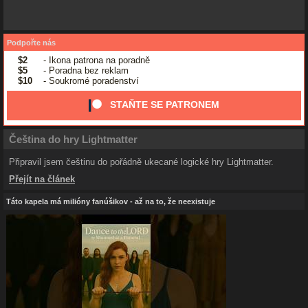
Podpořte nás
$2
- Ikona patrona na poradně
$5
- Poradna bez reklam
$10
- Soukromé poradenství
STAŇTE SE PATRONEM
Čeština do hry Lightmatter
Připravil jsem češtinu do pořádně ukecané logické hry Lightmatter.
Přejít na článek
Táto kapela má milióny fanúšikov - až na to, že neexistuje