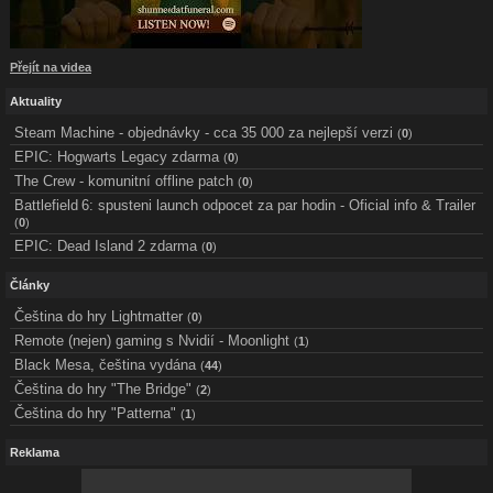
Přejít na videa
Aktuality
Steam Machine - objednávky - cca 35 000 za nejlepší verzi
(
0
)
EPIC: Hogwarts Legacy zdarma
(
0
)
The Crew - komunitní offline patch
(
0
)
Battlefield 6: spusteni launch odpocet za par hodin - Oficial info & Trailer
(
0
)
EPIC: Dead Island 2 zdarma
(
0
)
Články
Čeština do hry Lightmatter
(
0
)
Remote (nejen) gaming s Nvidií - Moonlight
(
1
)
Black Mesa, čeština vydána
(
44
)
Čeština do hry "The Bridge"
(
2
)
Čeština do hry "Patterna"
(
1
)
Reklama