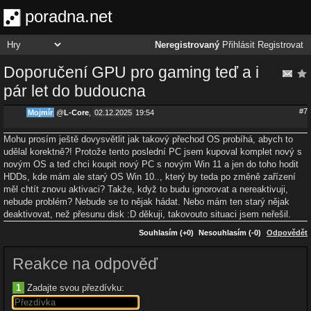
poradna.net
Neregistrovaný
Přihlásit
Registrovat
Doporučení GPU pro gaming teď a i
pár let do budoucna
#7
Mojmír
@
L-Core
,
02.12.2025
19:54
Mohu prosím ještě dovysvětlit jak takový přechod OS probíhá, abych to
udělal korektně?! Protože tento poslední PC jsem kupoval komplet nový s
novým OS a teď chci koupit nový PC s novým Win 11 a jen do toho hodit
HDDs, kde mám ale starý OS Win 10.., který by teda po změně zařízení
měl chtít znovu aktivaci? Takže, když to budu ignorovat a nereaktivuji,
nebude problém? Nebude se to nějak hádat. Nebo mám ten starý nějak
deaktivovat, než přesunu disk :D děkuji, takovouto situaci jsem neřešil.
Souhlasím (+0)
Nesouhlasím (-0)
Odpovědět
Reakce na odpověď
1
Zadajte svou přezdívku: