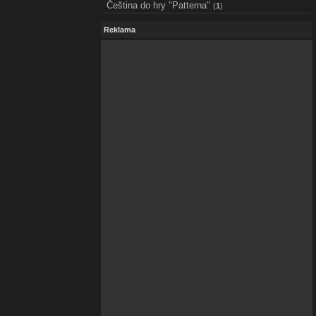
Čeština do hry "Patterna"
(
1
)
Reklama