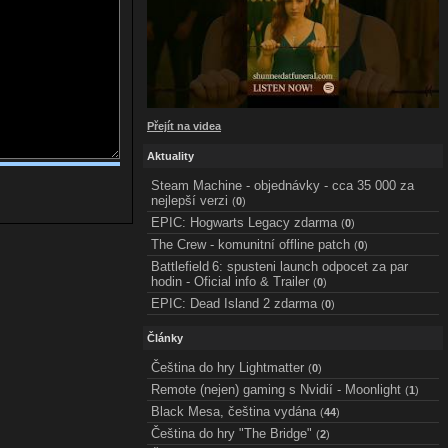
Přejít na videa
Aktuality
Steam Machine - objednávky - cca 35 000 za
nejlepší verzi
(
0
)
EPIC: Hogwarts Legacy zdarma
(
0
)
The Crew - komunitní offline patch
(
0
)
Battlefield 6: spusteni launch odpocet za par
hodin - Oficial info & Trailer
(
0
)
EPIC: Dead Island 2 zdarma
(
0
)
Články
Čeština do hry Lightmatter
(
0
)
Remote (nejen) gaming s Nvidií - Moonlight
(
1
)
Black Mesa, čeština vydána
(
44
)
Čeština do hry "The Bridge"
(
2
)