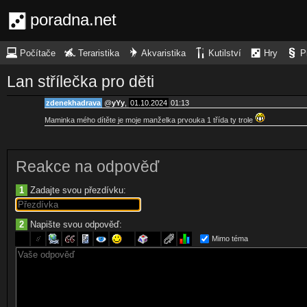
poradna.net
Počítače
Teraristika
Akvaristika
Kutilství
Hry
P
Lan střílečka pro děti
zdenekhadrava
@
yYy
,
01.10.2024
01:13
Maminka mého dítěte je moje manželka prvouka 1 třída ty trole
Reakce na odpověď
1
Zadajte svou přezdívku:
2
Napište svou odpověď:
Mimo téma