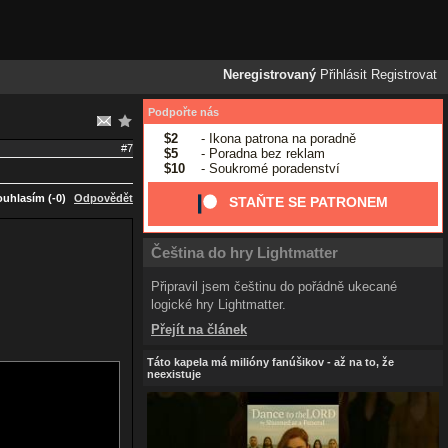
Neregistrovaný
Přihlásit
Registrovat
Podpořte nás
$2
- Ikona patrona na poradně
#7
$5
- Poradna bez reklam
$10
- Soukromé poradenství
uhlasím (-0)
Odpovědět
STAŇTE SE PATRONEM
Čeština do hry Lightmatter
Připravil jsem češtinu do pořádně ukecané
logické hry Lightmatter.
Přejít na článek
Táto kapela má milióny fanúšikov - až na to, že
neexistuje