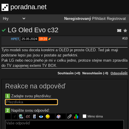
poradna.net
Neregistrovaný
Přihlásit
Registrovat
LG Oled Evo c32
#10
HPET
,
25.05.2024
19:24
Tyto modeli sou docela korektni a OLED je proste OLED. Ted jak maji
podstane lepsi jas jsou v postate az perfektni.
Pak LG nebo neco jineho je mi v celku jedno, protoze stejne mam zpravdila
do TV zapojenej externi TV BOX.
Souhlasím (+0)
Nesouhlasím (-0)
Odpovědět
Reakce na odpověď
1
Zadajte svou přezdívku:
2
Napište svou odpověď:
Mimo téma