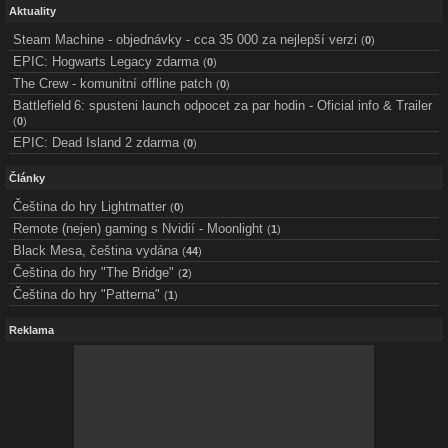
Aktuality
Steam Machine - objednávky - cca 35 000 za nejlepší verzi
(
0
)
EPIC: Hogwarts Legacy zdarma
(
0
)
The Crew - komunitní offline patch
(
0
)
Battlefield 6: spusteni launch odpocet za par hodin - Oficial info & Trailer
(
0
)
EPIC: Dead Island 2 zdarma
(
0
)
Články
Čeština do hry Lightmatter
(
0
)
Remote (nejen) gaming s Nvidií - Moonlight
(
1
)
Black Mesa, čeština vydána
(
44
)
Čeština do hry "The Bridge"
(
2
)
Čeština do hry "Patterna"
(
1
)
Reklama