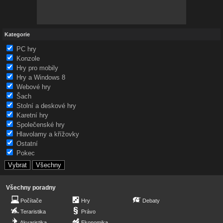
Kategorie
PC hry
Konzole
Hry pro mobily
Hry a Windows 8
Webové hry
Šach
Stolní a deskové hry
Karetní hry
Společenské hry
Hlavolamy a křížovky
Ostatní
Pokec
Všechny poradny
Počítače
Hry
Debaty
Teraristika
Právo
Akvaristika
Ekonomika