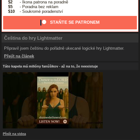
$2
- Ikona patrona na poradně
$5
- Poradna bez reklam
$10
- Soukromé poradenství
STAŇTE SE PATRONEM
Čeština do hry Lightmatter
Připravil jsem češtinu do pořádně ukecané logické hry Lightmatter.
Přejít na článek
Táto kapela má milióny fanúšikov - až na to, že neexistuje
Přejít na videa