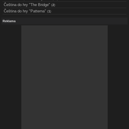
Čeština do hry "The Bridge"
(
2
)
Čeština do hry "Patterna"
(
1
)
Reklama