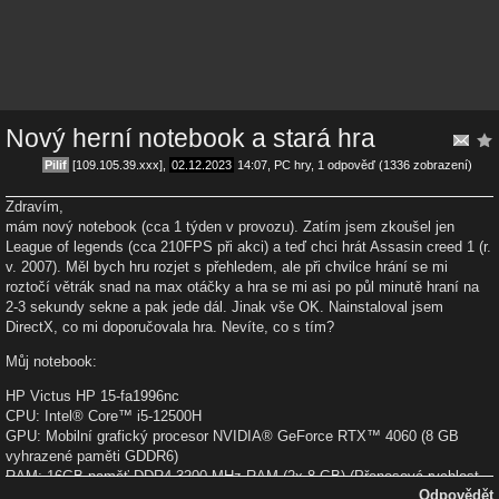
Nový herní notebook a stará hra
Pilif
[109.105.39.xxx],
02.12.2023
14:07
,
PC hry
, 1 odpověď (1336 zobrazení)
Zdravím,
mám nový notebook (cca 1 týden v provozu). Zatím jsem zkoušel jen
League of legends (cca 210FPS při akci) a teď chci hrát Assasin creed 1 (r.
v. 2007). Měl bych hru rozjet s přehledem, ale při chvilce hrání se mi
roztočí větrák snad na max otáčky a hra se mi asi po půl minutě hraní na
2-3 sekundy sekne a pak jede dál. Jinak vše OK. Nainstaloval jsem
DirectX, co mi doporučovala hra. Nevíte, co s tím?
Můj notebook:
HP Victus HP 15-fa1996nc
CPU: Intel® Core™ i5-12500H
GPU: Mobilní grafický procesor NVIDIA® GeForce RTX™ 4060 (8 GB
vyhrazené paměti GDDR6)
RAM: 16GB paměť DDR4-3200 MHz RAM (2x 8 GB) (Přenosová rychlost
Odpovědět
až 3 200 MT/s.)