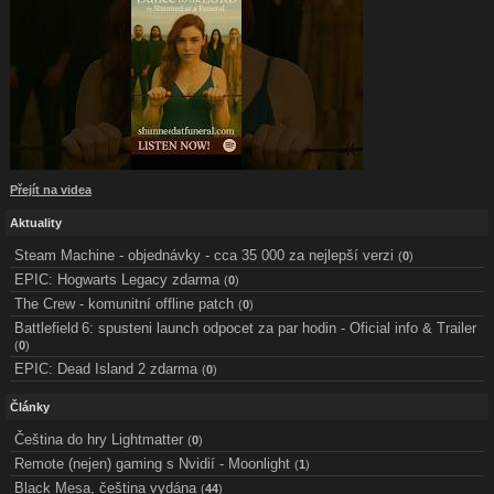
Přejít na videa
Aktuality
Steam Machine - objednávky - cca 35 000 za nejlepší verzi
(
0
)
EPIC: Hogwarts Legacy zdarma
(
0
)
The Crew - komunitní offline patch
(
0
)
Battlefield 6: spusteni launch odpocet za par hodin - Oficial info & Trailer
(
0
)
EPIC: Dead Island 2 zdarma
(
0
)
Články
Čeština do hry Lightmatter
(
0
)
Remote (nejen) gaming s Nvidií - Moonlight
(
1
)
Black Mesa, čeština vydána
(
44
)