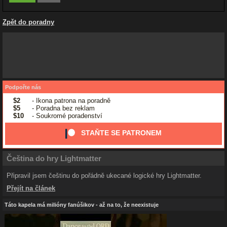
Zpět do poradny
Podpořte nás
$2
- Ikona patrona na poradně
$5
- Poradna bez reklam
$10
- Soukromé poradenství
STAŇTE SE PATRONEM
Čeština do hry Lightmatter
Připravil jsem češtinu do pořádně ukecané logické hry Lightmatter.
Přejít na článek
Táto kapela má milióny fanúšikov - až na to, že neexistuje