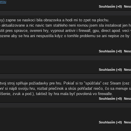
hrou
Souhlasím (+0)
Neso
y) zapne se naskoci bila obrazovka a hodi mi to zpet na plochu.
ktualizovane a nic navic tam stahleho neni rovnou jsem sla instalovat jen h
t pres spravce, overeni hry, vypnout antivir i firewall, gpu, direct apod. vec
uhozene aby se hra ani nespustila kdyz o tomhle problemu se ani nepise ze b
Souhlasím (+0)
Neso
Souhlasím (+0)
Neso
 tvoj stroj splňuje požiadavky pre hru. Pokiaľ si to "spúšťala" cez Steam (cez 
 si nájdi svoíju hru, rozbal priečinok a skús pohľadať niečo, čo sa menuje s
líšenie, zvuk a pod.), taktiež by hra mala byť povolená vo firewalle.
Souhlasím (+0)
Neso
Souhlasím (+0)
Neso