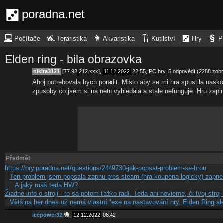
poradna.net
Počítače
Teraristika
Akvaristika
Kutilství
Hry
P
Elden ring - bila obrazovka
nikita3121
[77.92.212.xxx],
11.12.2022
22:55
,
PC hry
, 5 odpovědí (2288 zob
Ahoj potrebovala bych poradit. Misto aby se mi hra spustila nask
zpusoby co jsem si na netu vyhledala a stale nefunguje. Hru zap
Předmět
https://hry.poradna.net/questions/2449730-jak-popsat-problem-se-hrou
Ten problem jsem popsala zapnu pres steam (hra koupena logicky) zapne
A jaký máš teda HW?
Žiadne info o stroji - to sa potom ťažko radí. Teda ani nevieme, či tvoj str
Většina her dnes už nemá vlastní *exe na nastavování hry. Elden Ring a
icepower32
,
12.12.2022
08:42