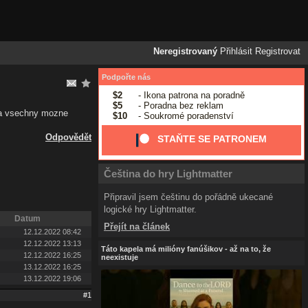
Neregistrovaný
Přihlásit
Registrovat
Podpořte nás
$2
- Ikona patrona na poradně
$5
- Poradna bez reklam
ela vsechny mozne
$10
- Soukromé poradenství
Odpovědět
STAŇTE SE PATRONEM
Čeština do hry Lightmatter
Připravil jsem češtinu do pořádně ukecané
logické hry Lightmatter.
Datum
Přejít na článek
12.12.2022 08:42
12.12.2022 13:13
Táto kapela má milióny fanúšikov - až na to, že
12.12.2022 16:25
neexistuje
13.12.2022 16:25
13.12.2022 19:06
#1