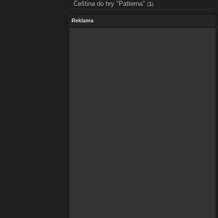
Čeština do hry "Patterna"
(
1
)
Reklama