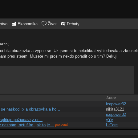
rávo
Ekonomika
Život
Debaty
razení)
oci bila obrazovka a vypne se. Uz jsem si to nekolikrat vyhledavala a zkous
inam pres steam. Muzete mi prosim nekdo poradit co s tim? Dekuji
Autor
icepower32
 se naskoci bila obrazovka a ho…
nikita3121
icepower32
oj splňuje požiadavky pr…
yYy
le neznám, netuším, jak to je…
L-Core
poslední