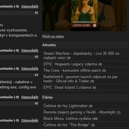
uhlasím (-0)
Odpovědět
#2
ru.
i vse vyzkouseno.
y byl v komponentech a
Přejít na videa
Aktuality
uhlasím (-0)
Odpovědět
Steam Machine - objednávky - cca 35 000 za
#3
nejlepší verzi
(
0
)
EPIC: Hogwarts Legacy zdarma
(
0
)
uhlasím (-0)
Odpovědět
The Crew - komunitní offline patch
(
0
)
#4
Battlefield 6: spusteni launch odpocet za par
hodin - Oficial info & Trailer
(
0
)
klienta) - nabehne v
etting.exe, config.exe
EPIC: Dead Island 2 zdarma
(
0
)
uhlasím (-0)
Odpovědět
Články
#5
Čeština do hry Lightmatter
(
0
)
Remote (nejen) gaming s Nvidií - Moonlight
(
1
)
Black Mesa, čeština vydána
(
44
)
uhlasím (-0)
Odpovědět
Čeština do hry "The Bridge"
(
2
)