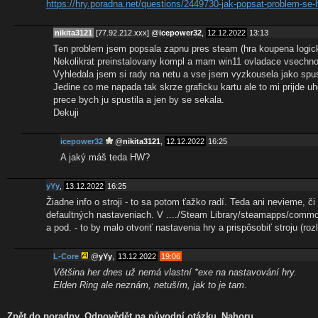
https://hry.poradna.net/questions/2449730-jak-popsat-problem-se-
nikita3121
[77.92.212.xxx]
@
icepower32
,
12.12.2022
13:13
Ten problem jsem popsala zapnu pres steam (hra koupena logick
Nekolikrat preinstalovany kompl a mam win11 ovladace vsechno a
Vyhledala jsem si rady na netu a vse jsem vyzkousela jako spusti
Jedine co me napada tak skrze graficku kartu ale to mi prijde 
prece bych ju spustila a jen by se sekala.
Dekuji
icepower32
@
nikita3121
,
12.12.2022
16:25
A jaký máš teda HW?
yYy
,
13.12.2022
16:25
Žiadne info o stroji - to sa potom ťažko radí. Teda ani nevieme, či
defaultných nastaveniach. V ..../Steam Library/steamapps/common/
a pod. - to by malo otvoriť nastavenia hry a prispôsobiť stroju (roz
L-Core
@
yYy
,
13.12.2022
19:06
Většina her dnes už nemá vlastní *exe na nastavování hry.
Elden Ring ale neznám, netuším, jak to je tam.
Zpět do poradny
Odpovědět na původní otázku
Nahoru