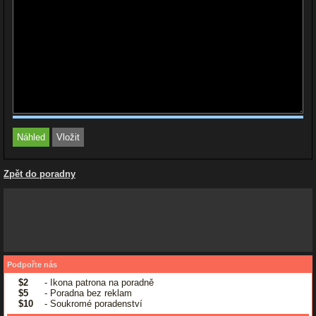
Zpět do poradny
Podpořte nás
$2
- Ikona patrona na poradně
$5
- Poradna bez reklam
$10
- Soukromé poradenství