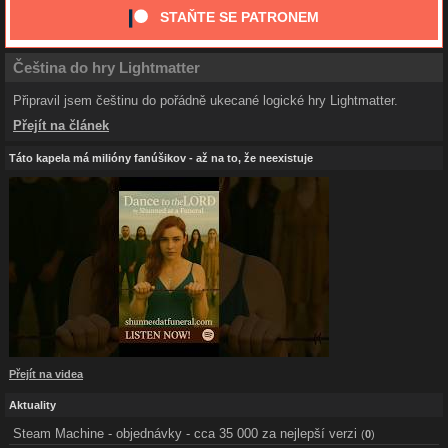
STAŇTE SE PATRONEM
Čeština do hry Lightmatter
Připravil jsem češtinu do pořádně ukecané logické hry Lightmatter.
Přejít na článek
Táto kapela má milióny fanúšikov - až na to, že neexistuje
Přejít na videa
Aktuality
Steam Machine - objednávky - cca 35 000 za nejlepší verzi
(
0
)