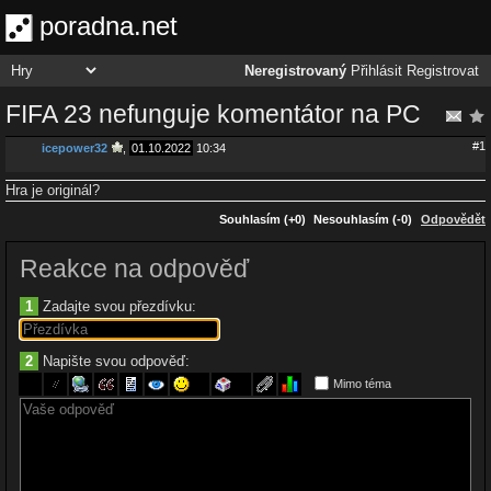
poradna.net
Neregistrovaný
Přihlásit
Registrovat
FIFA 23 nefunguje komentátor na PC
#1
icepower32
,
01.10.2022
10:34
Hra je originál?
Souhlasím (+0)
Nesouhlasím (-0)
Odpovědět
Reakce na odpověď
1
Zadajte svou přezdívku:
2
Napište svou odpověď:
Mimo téma