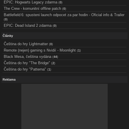
EPIC: Hogwarts Legacy zdarma
(
0
)
The Crew - komunitní offline patch
(
0
)
Battlefield 6: spusteni launch odpocet za par hodin - Oficial info & Trailer
(
0
)
EPIC: Dead Island 2 zdarma
(
0
)
Články
Čeština do hry Lightmatter
(
0
)
Remote (nejen) gaming s Nvidií - Moonlight
(
1
)
Black Mesa, čeština vydána
(
44
)
Čeština do hry "The Bridge"
(
2
)
Čeština do hry "Patterna"
(
1
)
Reklama