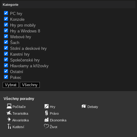
Kategorie
PC hry
Konzole
Hry pro mobily
Hry a Windows 8
Webové hry
Šach
Stolní a deskové hry
Karetní hry
Společenské hry
Hlavolamy a křížovky
Ostatní
Pokec
Všechny poradny
Počítače
Hry
Debaty
Teraristika
Právo
Akvaristika
Ekonomika
Kutilství
Život