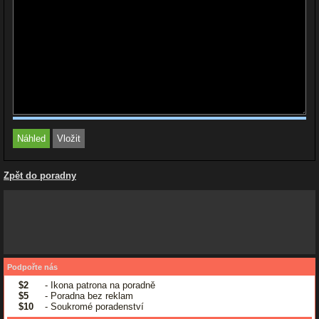
Zpět do poradny
Podpořte nás
$2
- Ikona patrona na poradně
$5
- Poradna bez reklam
$10
- Soukromé poradenství