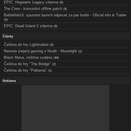
EPIC: Hogwarts Legacy zdarma
(
0
)
The Crew - komunitní offline patch
(
0
)
Battlefield 6: spusteni launch odpocet za par hodin - Oficial info & Trailer
(
0
)
EPIC: Dead Island 2 zdarma
(
0
)
Články
Čeština do hry Lightmatter
(
0
)
Remote (nejen) gaming s Nvidií - Moonlight
(
1
)
Black Mesa, čeština vydána
(
44
)
Čeština do hry "The Bridge"
(
2
)
Čeština do hry "Patterna"
(
1
)
Reklama