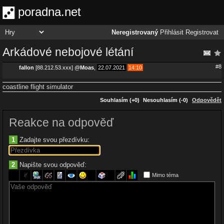
poradna.net
Neregistrovaný
Přihlásit
Registrovat
Arkádové nebojové létání
#8
fallon
[88.212.53.xxx]
@
Moas
,
22.07.2021
14:10
coastline flight simulator
Souhlasím (+0)
Nesouhlasím (-0)
Odpovědět
Reakce na odpověď
1
Zadajte svou přezdívku:
2
Napište svou odpověď:
Mimo téma