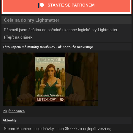
STAŇTE SE PATRONEM
Čeština do hry Lightmatter
Připravil jsem češtinu do pořádně ukecané logické hry Lightmatter.
Přejít na článek
Táto kapela má milióny fanúšikov - až na to, že neexistuje
Přejít na videa
Aktuality
Steam Machine - objednávky - cca 35 000 za nejlepší verzi
(
0
)