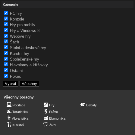
Kategorie
PC hry
Konzole
Hry pro mobily
Hry a Windows 8
Webové hry
Šach
Stolní a deskové hry
Karetní hry
Společenské hry
Hlavolamy a křížovky
Ostatní
Pokec
Všechny poradny
Počítače
Hry
Debaty
Teraristika
Právo
Akvaristika
Ekonomika
Kutilství
Život