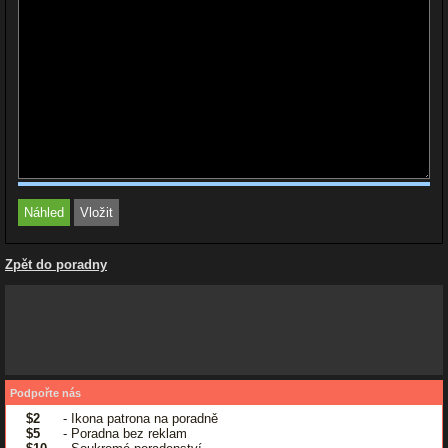
Zpět do poradny
Podpořte nás
$2
- Ikona patrona na poradně
$5
- Poradna bez reklam