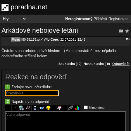
poradna.net
Neregistrovaný
Přihlásit
Registrovat
Arkádové nebojové létání
#6
Moas
[80.65.176.xxx]
@
L-Core
,
22.07.2021
12:45
Čistokrevnou arkádu právě hledám. :) Ale samostatně, bez nějakého
dodatečného střílení kolem...
Souhlasím (+0)
Nesouhlasím (-0)
Odpovědět
Reakce na odpověď
1
Zadajte svou přezdívku:
2
Napište svou odpověď:
Mimo téma