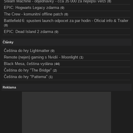
Steam Machine - objednávky - cca 35 000 za nejlepší verzi
(
0
)
EPIC: Hogwarts Legacy zdarma
(
0
)
The Crew - komunitní offline patch
(
0
)
Battlefield 6: spusteni launch odpocet za par hodin - Oficial info & Trailer
(
0
)
EPIC: Dead Island 2 zdarma
(
0
)
Články
Čeština do hry Lightmatter
(
0
)
Remote (nejen) gaming s Nvidií - Moonlight
(
1
)
Black Mesa, čeština vydána
(
44
)
Čeština do hry "The Bridge"
(
2
)
Čeština do hry "Patterna"
(
1
)
Reklama