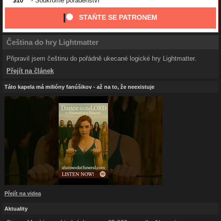
$10
- Soukromé poradenství
STAŇTE SE PATRONEM
Čeština do hry Lightmatter
Připravil jsem češtinu do pořádně ukecané logické hry Lightmatter.
Přejít na článek
Táto kapela má milióny fanúšikov - až na to, že neexistuje
Přejít na videa
Aktuality