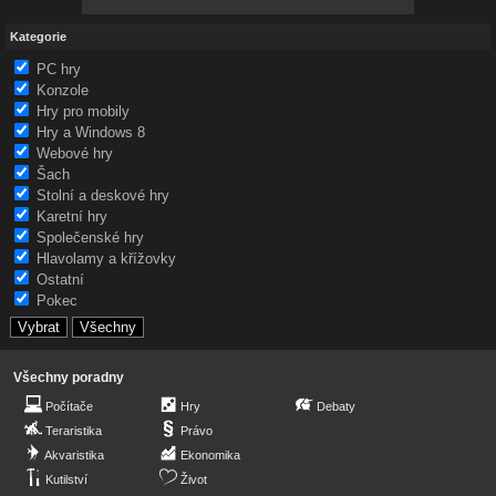
Kategorie
PC hry
Konzole
Hry pro mobily
Hry a Windows 8
Webové hry
Šach
Stolní a deskové hry
Karetní hry
Společenské hry
Hlavolamy a křížovky
Ostatní
Pokec
Všechny poradny
Počítače
Hry
Debaty
Teraristika
Právo
Akvaristika
Ekonomika
Kutilství
Život