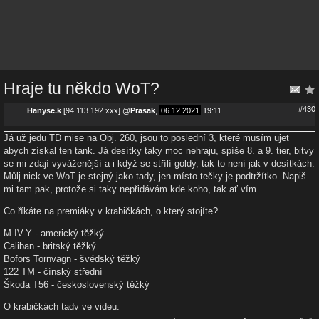
Hraje tu někdo WoT?
#430
Hanyse.k
[94.113.192.xxx]
@
Prasak
,
06.12.2021
19:11
Já už jedu TD mise na Obj. 260, jsou to poslední 3, které musím ujet
abych získal ten tank. Já desítky taky moc nehraju, spíše 8. a 9. tier, bitvy
se mi zdají vyváženější a i když se střílí goldy, tak to není jak v desítkách.
Můlj nick ve WoT je stejný jako tady, jen místo tečky je podtržítko. Napiš
mi tam pak, protože si taky nepřidávám kde koho, tak ať vím.
Co říkáte na premiáky v krabičkách, o který stojíte?
M-IV-Y - americký těžký
Caliban - britský těžký
Bofors Tornvagn - švédský těžký
122 TM - čínský střední
Škoda T56 - československý těžký
O krabičkách tady ve videu: