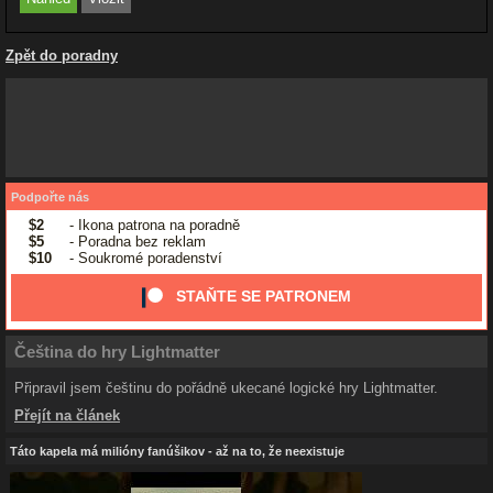
Zpět do poradny
Podpořte nás
$2
- Ikona patrona na poradně
$5
- Poradna bez reklam
$10
- Soukromé poradenství
STAŇTE SE PATRONEM
Čeština do hry Lightmatter
Připravil jsem češtinu do pořádně ukecané logické hry Lightmatter.
Přejít na článek
Táto kapela má milióny fanúšikov - až na to, že neexistuje