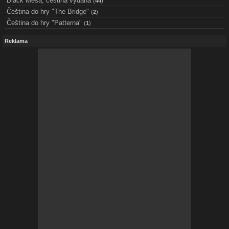
Black Mesa, čeština vydána
(
44
)
Čeština do hry "The Bridge"
(
2
)
Čeština do hry "Patterna"
(
1
)
Reklama