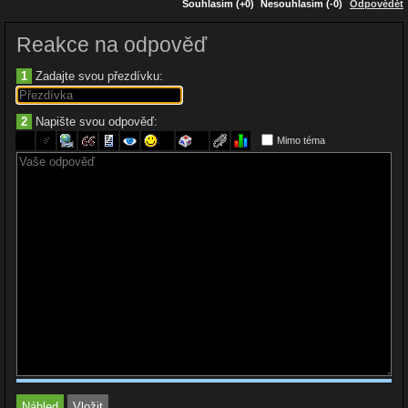
https://www.youtube.com/watch?v=bUEG8kK3qgc
Souhlasím (+0)
Nesouhlasím (-0)
Odpovědět
Reakce na odpověď
1
Zadajte svou přezdívku:
2
Napište svou odpověď:
Mimo téma