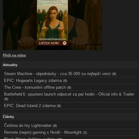
Přejít na videa
Aktuality
Steam Machine - objednávky - cca 35 000 za nejlepší verzi
(
0
)
EPIC: Hogwarts Legacy zdarma
(
0
)
The Crew - komunitní offline patch
(
0
)
Battlefield 6: spusteni launch odpocet za par hodin - Oficial info & Trailer
(
0
)
EPIC: Dead Island 2 zdarma
(
0
)
Články
Čeština do hry Lightmatter
(
0
)
Remote (nejen) gaming s Nvidií - Moonlight
(
1
)