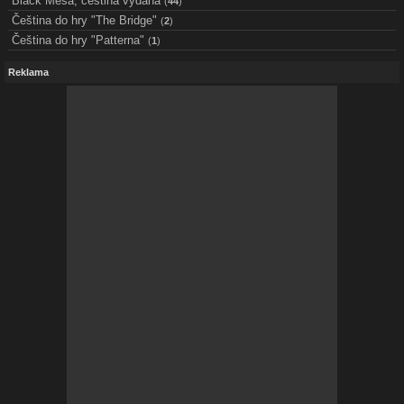
Black Mesa, čeština vydána
(
44
)
Čeština do hry "The Bridge"
(
2
)
Čeština do hry "Patterna"
(
1
)
Reklama