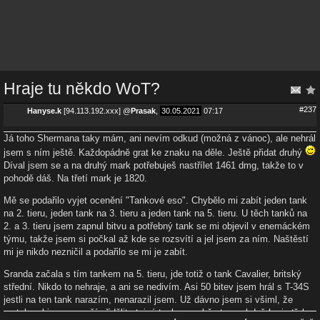
Hraje tu někdo WoT?
#237
Hanyse.k
[94.113.192.xxx]
@
Prasak
,
30.05.2021
07:17
Já toho Shermana taky mám, ani nevím odkud (možná z vánoc), ale nehrál
jsem s ním ještě. Každopádně grat ke znaku na děle. Ještě přidat druhý
Díval jsem se a na druhý mark potřebuješ nastřílet 1461 dmg, takže to v
pohodě dáš. Na třetí mark je 1820.
Mě se podařilo vyjet ocenění "Tankové eso". Chybělo mi zabít jeden tank
na 2. tieru, jeden tank na 3. tieru a jeden tank na 5. tieru. U těch tanků na
2. a 3. tieru jsem zapnul bitvu a potřebný tank se mi objevil v enemáckém
týmu, takže jsem si počkal až kde se rozsvítí a jel jsem za ním. Naštěstí
mi je nikdo nezničil a podařilo se mi je zabít.
Sranda začala s tím tankem na 5. tieru, jde totiž o tank Cavalier, britský
střední. Nikdo to nehraje, a ani se nedivím. Asi 50 bitev jsem hrál s T-34S
jestli na ten tank narazím, nenarazil jsem. Už dávno jsem si všiml, že
matchmaking se snaží přidělit stejné tanky na obě strany, když hraju třeba