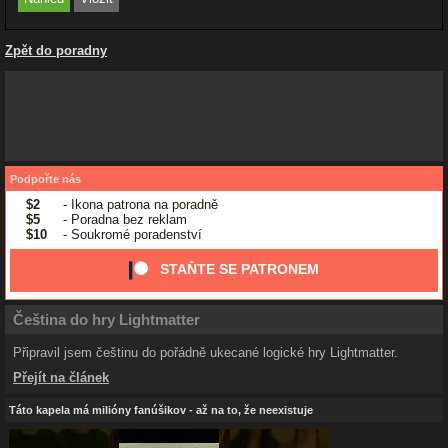
Zpět do poradny
Podpořte nás
$2
- Ikona patrona na poradně
$5
- Poradna bez reklam
$10
- Soukromé poradenství
STAŇTE SE PATRONEM
Čeština do hry Lightmatter
Připravil jsem češtinu do pořádně ukecané logické hry Lightmatter.
Přejít na článek
Táto kapela má milióny fanúšikov - až na to, že neexistuje