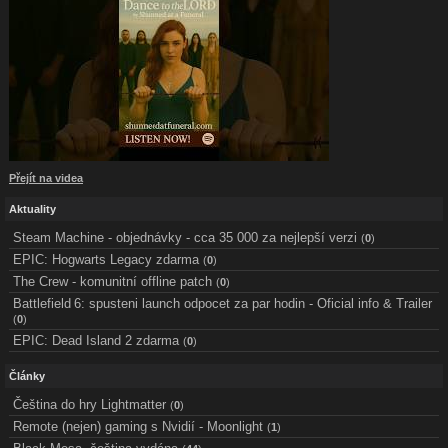
Přejít na videa
Aktuality
Steam Machine - objednávky - cca 35 000 za nejlepší verzi
(
0
)
EPIC: Hogwarts Legacy zdarma
(
0
)
The Crew - komunitní offline patch
(
0
)
Battlefield 6: spusteni launch odpocet za par hodin - Oficial info & Trailer
(
0
)
EPIC: Dead Island 2 zdarma
(
0
)
Články
Čeština do hry Lightmatter
(
0
)
Remote (nejen) gaming s Nvidií - Moonlight
(
1
)