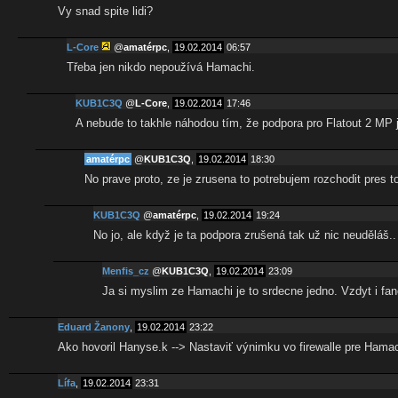
Vy snad spite lidi?
L-Core
@
amatérpc
,
19.02.2014
06:57
Třeba jen nikdo nepoužívá Hamachi.
KUB1C3Q
@
L-Core
,
19.02.2014
17:46
A nebude to takhle náhodou tím, že podpora pro Flatout 2 MP 
amatérpc
@
KUB1C3Q
,
19.02.2014
18:30
No prave proto, ze je zrusena to potrebujem rozchodit pres 
KUB1C3Q
@
amatérpc
,
19.02.2014
19:24
No jo, ale když je ta podpora zrušená tak už nic neuděláš..
Menfis_cz
@
KUB1C3Q
,
19.02.2014
23:09
Ja si myslim ze Hamachi je to srdecne jedno. Vzdyt i fan
Eduard Žanony
,
19.02.2014
23:22
Ako hovoril Hanyse.k --> Nastaviť výnimku vo firewalle pre Hamac
Lífa
,
19.02.2014
23:31