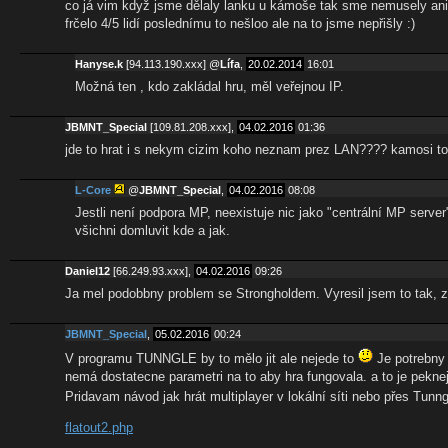
co já vim když jsme dělaly lanku u kámoše tak sme nemusely ani 
frčelo 4/5 lidí poslednímu to nešloo ale na to jsme nepřišly :)
Hanyse.k
[94.113.190.xxx]
@
Lífa
,
20.02.2014
16:01
Možná ten , kdo zakládal hru, měl veřejnou IP.
JBMNT_Special
[109.81.208.xxx],
04.02.2016
01:36
jde to hrat i s nekym cizim koho neznam prez LAN???? kamosi to n
L-Core
@
JBMNT_Special
,
04.02.2016
08:08
Jestli není podpora MP, neexistuje nic jako "centrální MP serv
všichni domluvit kde a jak.
Daniel12
[66.249.93.xxx],
04.02.2016
09:26
Ja mel podobbny problem se Strongholdem. Vyresil jsem to tak, ze j
JBMNT_Special
,
05.02.2016
00:24
V programu TUNNGLE by to mělo jit ale nejede to
Je potrebny 
nemá dostatecne parametri na to aby hra fungovala. a to je pekne
Pridavam návod jak hrát multiplayer v lokální síti nebo přes Tunn
flatout2.php