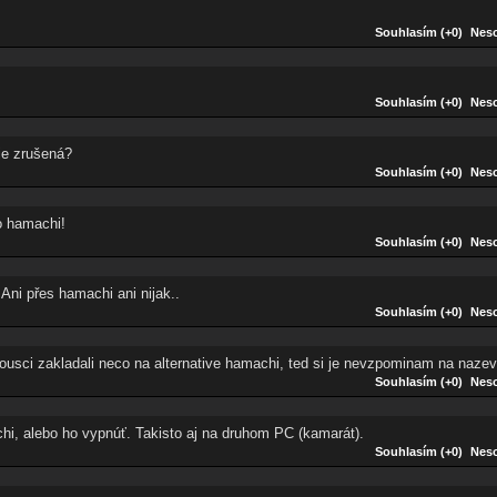
Souhlasím (+0)
Neso
Souhlasím (+0)
Neso
je zrušená?
Souhlasím (+0)
Neso
to hamachi!
Souhlasím (+0)
Neso
 Ani přes hamachi ani nijak..
Souhlasím (+0)
Neso
ousci zakladali neco na alternative hamachi, ted si je nevzpominam na nazev
Souhlasím (+0)
Neso
hi, alebo ho vypnúť. Takisto aj na druhom PC (kamarát).
Souhlasím (+0)
Neso