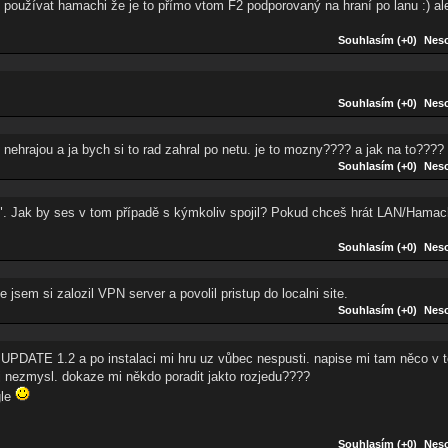
používat hamachi že je to přímo vtom F2 podporovaný na hraní po lanu :) ale
Souhlasím (+0)
Neso
Souhlasím (+0)
Neso
ehrajou a ja bych si to rad zahral po netu. je to mozny???? a jak na to????
Souhlasím (+0)
Neso
er". Jak by ses v tom případě s kýmkoliv spojil? Pokud chceš hrát LAN/Hamac
Souhlasím (+0)
Neso
sem si zalozil VPN server a povolil pristup do localni site.
Souhlasím (+0)
Neso
UPDATE 1.2 a po instalaci mi hru uz vůbec nespusti. napise mi tam něco v
j nezmysl. dokaze mi někdo poradit jakto rozjedu????
gle
Souhlasím (+0)
Neso