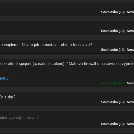
Souhlasím (+0)
Neso
Souhlasím (+0)
Neso
enajdeme. Nevite jak to nastavit, aby to fungovalo?
Souhlasím (+0)
Neso
sebe přímé spojení (označeno zeleně) ? Máte ve firewall u nastavenou vyjím
rnetu/
Souhlasím (+1)
Neso
Co s tim?
Souhlasím (+0)
Neso
dně vypnutý firewall ?
Souhlasím (+0)
Neso