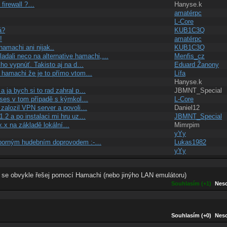
 firewall ?…
Hanyse.k
amatérpc
L-Core
á?
KUB1C3Q
!
amatérpc
hamachi ani nijak..
KUB1C3Q
ladali neco na alternative hamachi,…
Menfis_cz
 ho vypnúť. Takisto aj na d…
Eduard Žanony
t hamachi že je to přímo vtom…
Lífa
Hanyse.k
a ja bych si to rad zahral p…
JBMNT_Special
by ses v tom případě s kýmkol…
L-Core
 zalozil VPN server a povoli…
Daniel12
.2 a po instalaci mi hru uz…
JBMNT_Special
.x.x na základě lokální…
Mimrpim
yYy
 výborným hudebním doprovodem :-…
Lukas1982
yYy
ci se obvykle řešej pomocí Hamachi (nebo jinýho LAN emulátoru)
Souhlasím (+1)
Neso
Souhlasím (+0)
Neso