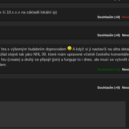
 či 10.x.x.x na základě lokální ip)
Souhlasím (+0)
Neso
Souhlasím (+0)
Neso
avná hra s výborným hudebním doprovodem
A když si ji nastavíš na ultra deta
o pořád stejně tak jako NHL 09, které mám upravené včetně českého komentáře
ru (create) a druhý se připojil (join) a funguje to i dnes, ale musí se vytvoři
lem.
Souhlasím (+1)
Neso
Souhlasím (+0)
Neso