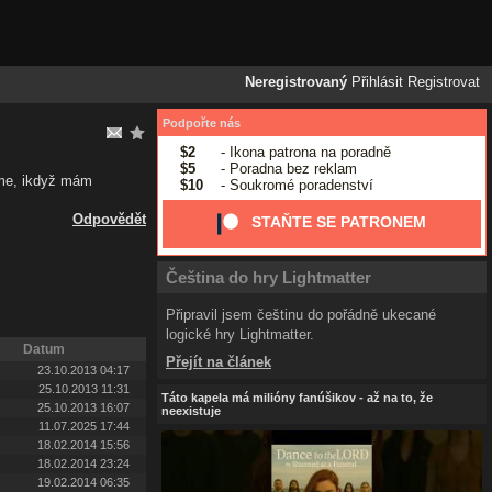
Neregistrovaný
Přihlásit
Registrovat
Podpořte nás
$2
- Ikona patrona na poradně
$5
- Poradna bez reklam
deme, ikdyž mám
$10
- Soukromé poradenství
Odpovědět
STAŇTE SE PATRONEM
Čeština do hry Lightmatter
Připravil jsem češtinu do pořádně ukecané
logické hry Lightmatter.
Datum
Přejít na článek
23.10.2013 04:17
25.10.2013 11:31
Táto kapela má milióny fanúšikov - až na to, že
25.10.2013 16:07
neexistuje
11.07.2025 17:44
18.02.2014 15:56
18.02.2014 23:24
19.02.2014 06:35