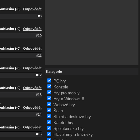
uhlasím (-0)
Odpovědět
#8
uhlasím (-0)
Odpovědět
#10
uhlasím (-0)
Odpovědět
#11
uhlasím (-0)
Odpovědět
Kategorie
#12
PC hry
Konzole
uhlasím (-0)
Odpovědět
Hry pro mobily
#13
Hry a Windows 8
.
Webové hry
uhlasím (-0)
Odpovědět
Šach
#14
Stolní a deskové hry
Karetní hry
uhlasím (-0)
Odpovědět
Společenské hry
Hlavolamy a křížovky
#15