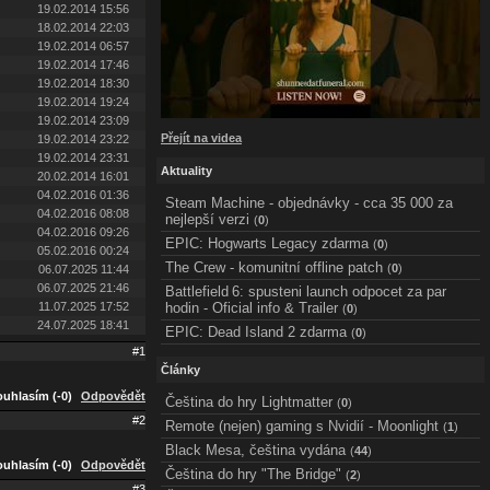
19.02.2014 15:56
18.02.2014 22:03
19.02.2014 06:57
19.02.2014 17:46
19.02.2014 18:30
19.02.2014 19:24
19.02.2014 23:09
Přejít na videa
19.02.2014 23:22
19.02.2014 23:31
Aktuality
20.02.2014 16:01
04.02.2016 01:36
Steam Machine - objednávky - cca 35 000 za
04.02.2016 08:08
nejlepší verzi
(
0
)
04.02.2016 09:26
EPIC: Hogwarts Legacy zdarma
(
0
)
05.02.2016 00:24
The Crew - komunitní offline patch
(
0
)
06.07.2025 11:44
06.07.2025 21:46
Battlefield 6: spusteni launch odpocet za par
11.07.2025 17:52
hodin - Oficial info & Trailer
(
0
)
24.07.2025 18:41
EPIC: Dead Island 2 zdarma
(
0
)
#1
Články
uhlasím (-0)
Odpovědět
Čeština do hry Lightmatter
(
0
)
#2
Remote (nejen) gaming s Nvidií - Moonlight
(
1
)
Black Mesa, čeština vydána
(
44
)
uhlasím (-0)
Odpovědět
Čeština do hry "The Bridge"
(
2
)
#3