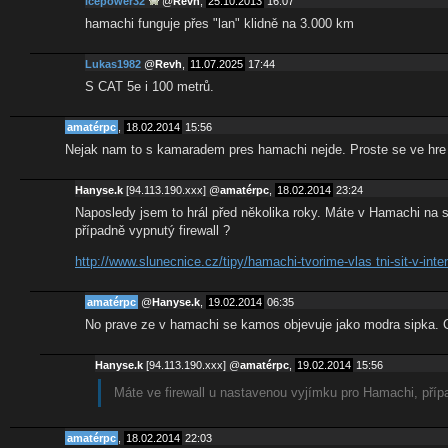
icepower32
@
Revh
,
25.10.2013
16:07
hamachi funguje přes "lan" klidně na 3.000 km
Lukas1982
@
Revh
,
11.07.2025
17:44
S CAT 5e i 100 metrů.
amatérpc
,
18.02.2014
15:56
Nejak nam to s kamaradem pres hamachi nejde. Proste se ve hre n
Hanyse.k
[94.113.190.xxx]
@
amatérpc
,
18.02.2014
23:24
Naposledy jsem to hrál před několika roky. Máte v Hamachi na 
případně vypnutý firewall ?
http://www.slunecnice.cz/tipy/hamachi-tvorime-vlas tni-sit-v-inte
amatérpc
@
Hanyse.k
,
19.02.2014
06:35
No prave ze v hamachi se kamos objevuje jako modra sipka. 
Hanyse.k
[94.113.190.xxx]
@
amatérpc
,
19.02.2014
15:56
Máte ve firewall u nastavenou vyjímku pro Hamachi, přípa
amatérpc
,
18.02.2014
22:03