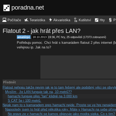
poradna.net
Počítače
Teraristika
Akvaristika
Kutilství
Hry
P
Flatout 2 - jak hrát přes LAN?
amatérpc
,
18.10.2013
19:36
,
PC hry
, 25 odpovědí (17373 zobrazení)
Potřebuju pomoc. Chci hrát s kamarádem flatout 2 přes internet (by
veřejnou ip. Jak na to?
Předmět
Flatout nehraju takže nevim jak je to tam řešený ale podobný věci se obv
Myslím , že LAN funguje tak na, 10 metrů??
hamachi funguje přes "lan" klidně na 3.000 km
S CAT 5e i 100 metrů.
Nejak nam to s kamaradem pres hamachi nejde. Proste se ve hre nenajdeme
Naposledy jsem to hrál před několika roky. Máte v Hamachi na sebe pří
No prave ze v hamachi se kamos objevuje jako modra sipka. Co s tim?