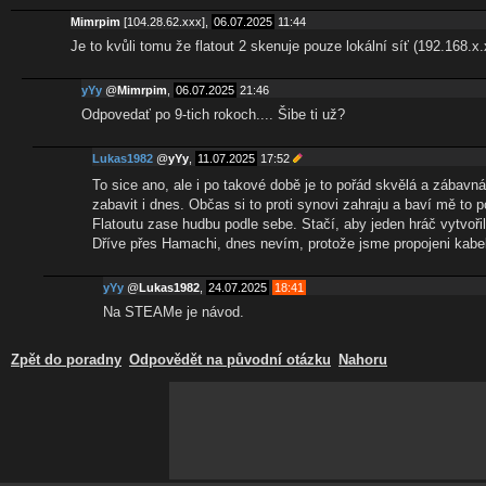
Mimrpim
[104.28.62.xxx],
06.07.2025
11:44
Je to kvůli tomu že flatout 2 skenuje pouze lokální síť (192.168.x.x
yYy
@
Mimrpim
,
06.07.2025
21:46
Odpovedať po 9-tich rokoch.... Šibe ti už?
Lukas1982
@
yYy
,
11.07.2025
17:52
To sice ano, ale i po takové době je to pořád skvělá a záb
zabavit i dnes. Občas si to proti synovi zahraju a baví mě t
Flatoutu zase hudbu podle sebe. Stačí, aby jeden hráč vytvořil h
Dříve přes Hamachi, dnes nevím, protože jsme propojeni kabe
yYy
@
Lukas1982
,
24.07.2025
18:41
Na STEAMe je návod.
Zpět do poradny
Odpovědět na původní otázku
Nahoru