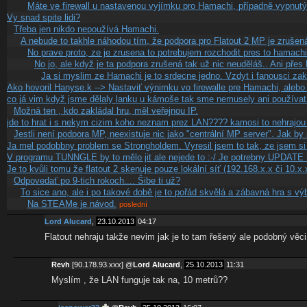
Máte ve firewall u nastavenou vyjímku pro Hamachi, případně vypnutý
Vy snad spite lidi?
Třeba jen nikdo nepoužívá Hamachi.
A nebude to takhle náhodou tím, že podpora pro Flatout 2 MP je zrušen
No prave proto, ze je zrusena to potrebujem rozchodit pres to hamachi
No jo, ale když je ta podpora zrušená tak už nic neuděláš.. Ani přes 
Ja si myslim ze Hamachi je to srdecne jedno. Vzdyt i fanousci zak
Ako hovoril Hanyse.k --> Nastaviť výnimku vo firewalle pre Hamachi, alebo
co já vim když jsme dělaly lanku u kámoše tak sme nemusely ani používa
Možná ten , kdo zakládal hru, měl veřejnou IP.
jde to hrat i s nekym cizim koho neznam prez LAN???? kamosi to nehrajou 
Jestli není podpora MP, neexistuje nic jako "centrální MP server". Jak 
Ja mel podobbny problem se Strongholdem. Vyresil jsem to tak, ze jsem si
V programu TUNNGLE by to mělo jit ale nejede to :-/ Je potrebny UPDATE 1
Je to kvůli tomu že flatout 2 skenuje pouze lokální síť (192.168.x.x či 10.x
Odpovedať po 9-tich rokoch.... Šibe ti už?
To sice ano, ale i po takové době je to pořád skvělá a zábavná hra s
Na STEAMe je návod.
poslední
Lord Alucard
,
23.10.2013
04:17
Flatout nehraju takže nevim jak je to tam řešený ale podobný vě
Revh
[90.178.93.xxx]
@
Lord Alucard
,
25.10.2013
11:31
Myslím , že LAN funguje tak na, 10 metrů??