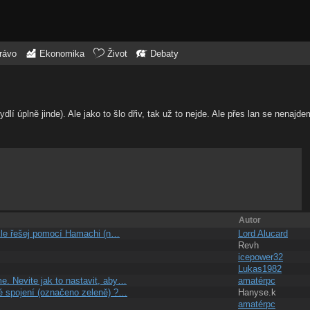
rávo
Ekonomika
Život
Debaty
dlí úplně jinde). Ale jako to šlo dřiv, tak už to nejde. Ale přes lan se nenaj
Autor
ykle řešej pomocí Hamachi (n…
Lord Alucard
Revh
icepower32
Lukas1982
. Nevite jak to nastavit, aby…
amatérpc
mé spojení (označeno zeleně) ?…
Hanyse.k
amatérpc