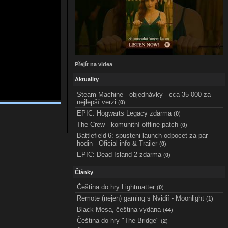
Přejít na videa
Aktuality
Steam Machine - objednávky - cca 35 000 za
nejlepší verzi
(
0
)
EPIC: Hogwarts Legacy zdarma
(
0
)
The Crew - komunitní offline patch
(
0
)
Battlefield 6: spusteni launch odpocet za par
hodin - Oficial info & Trailer
(
0
)
EPIC: Dead Island 2 zdarma
(
0
)
Články
Čeština do hry Lightmatter
(
0
)
Remote (nejen) gaming s Nvidií - Moonlight
(
1
)
Black Mesa, čeština vydána
(
44
)
Čeština do hry "The Bridge"
(
2
)