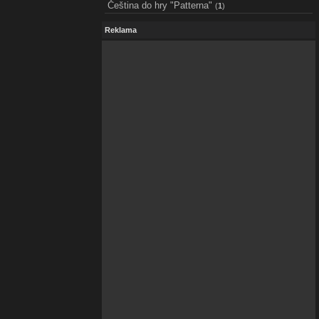
Čeština do hry "Patterna"
(
1
)
Reklama