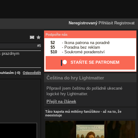
Neregistrovaný
Přihlásit
Registrovat
Podpořte nás
$2
- Ikona patrona na poradně
#5
$5
- Poradna bez reklam
$10
- Soukromé poradenství
 s prazdnym
STAŇTE SE PATRONEM
uhlasím (-0)
Odpovědět
Čeština do hry Lightmatter
Připravil jsem češtinu do pořádně ukecané
logické hry Lightmatter.
Přejít na článek
Táto kapela má milióny fanúšikov - až na to, že
neexistuje