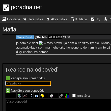
poradna.net
Počítače
Teraristika
Akvaristika
Kutilství
Hry
P
Mafia
Shane Brede
@
Kachlík
,
20.11.2009
21:58
ja som ale debil
,mas pravdu ja som auto vzdy rychlo ukradol
autom.doklady som mal.hehe,diky konecne to dohram hram to už 
diky chalani za pomoc.
Reakce na odpověď
1
Zadajte svou přezdívku:
2
Napište svou odpověď:
Mimo téma