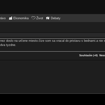
rávo
Ekonomika
Život
Debaty
,nez doslo na určene miesto.čize som sa vracal do pristavu s bednami.a nie
dva tyzdne.
Souhlasím (+0)
Neso