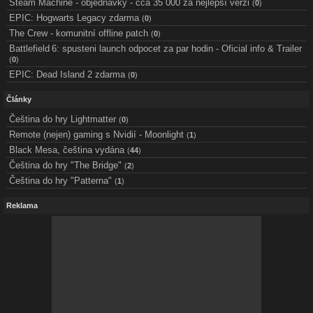
Steam Machine - objednávky - cca 35 000 za nejlepší verzi
(
0
)
EPIC: Hogwarts Legacy zdarma
(
0
)
The Crew - komunitní offline patch
(
0
)
Battlefield 6: spusteni launch odpocet za par hodin - Oficial info & Trailer
(
0
)
EPIC: Dead Island 2 zdarma
(
0
)
Články
Čeština do hry Lightmatter
(
0
)
Remote (nejen) gaming s Nvidií - Moonlight
(
1
)
Black Mesa, čeština vydána
(
44
)
Čeština do hry "The Bridge"
(
2
)
Čeština do hry "Patterna"
(
1
)
Reklama