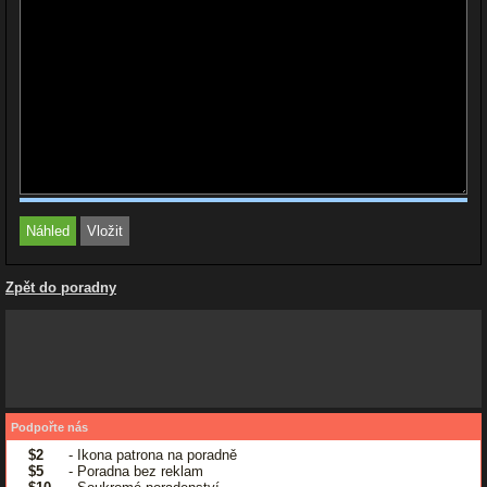
Zpět do poradny
Podpořte nás
$2
- Ikona patrona na poradně
$5
- Poradna bez reklam