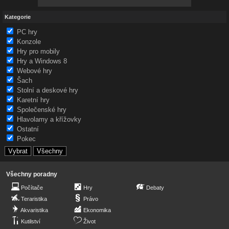
Kategorie
PC hry
Konzole
Hry pro mobily
Hry a Windows 8
Webové hry
Šach
Stolní a deskové hry
Karetní hry
Společenské hry
Hlavolamy a křížovky
Ostatní
Pokec
Všechny poradny
Počítače
Hry
Debaty
Teraristika
Právo
Akvaristika
Ekonomika
Kutilství
Život