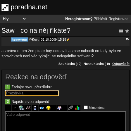
poradna.net
Neregistrovaný
Přihlásit
Registrovat
Saw - co na něj říkáte?
#7
heavy-run
@
Kurt
,
31.10.2009
15:18
a zpráva o tom žee pirate bay odstavili a zase nahodili co tady bylo ve
zpravickach neni věc tykajici se nelegalniho softwaru?
Souhlasím (+0)
Nesouhlasím (-0)
Odpovědět
Reakce na odpověď
1
Zadajte svou přezdívku:
2
Napište svou odpověď:
Mimo téma