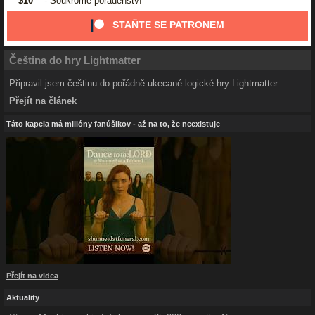
$10
- Soukromé poradenství
STAŇTE SE PATRONEM
Čeština do hry Lightmatter
Připravil jsem češtinu do pořádně ukecané logické hry Lightmatter.
Přejít na článek
Táto kapela má milióny fanúšikov - až na to, že neexistuje
Přejít na videa
Aktuality