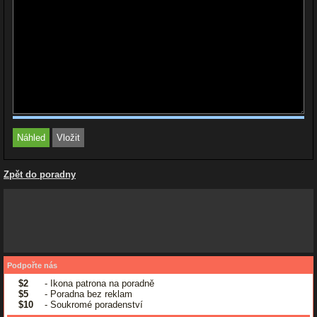
Zpět do poradny
Podpořte nás
$2
- Ikona patrona na poradně
$5
- Poradna bez reklam
$10
- Soukromé poradenství