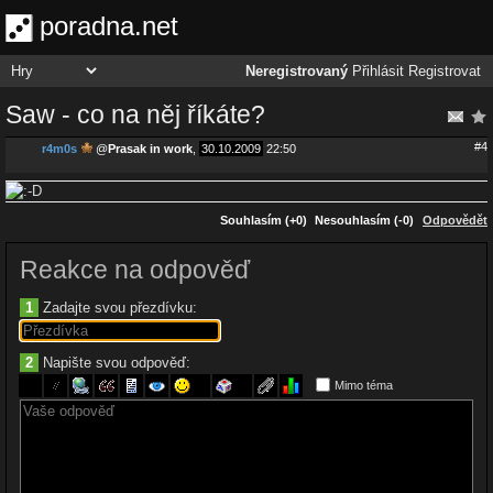
poradna.net
Neregistrovaný
Přihlásit
Registrovat
Saw - co na něj říkáte?
#4
r4m0s
@
Prasak in work
,
30.10.2009
22:50
Souhlasím (+0)
Nesouhlasím (-0)
Odpovědět
Reakce na odpověď
1
Zadajte svou přezdívku:
2
Napište svou odpověď:
Mimo téma