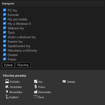
Kategorie
PC hry
Konzole
Hry pro mobily
Hry a Windows 8
Webové hry
Šach
Stolní a deskové hry
Karetní hry
Společenské hry
Hlavolamy a křížovky
Ostatní
Pokec
Všechny poradny
Počítače
Hry
Debaty
Teraristika
Právo
Akvaristika
Ekonomika
Kutilství
Život