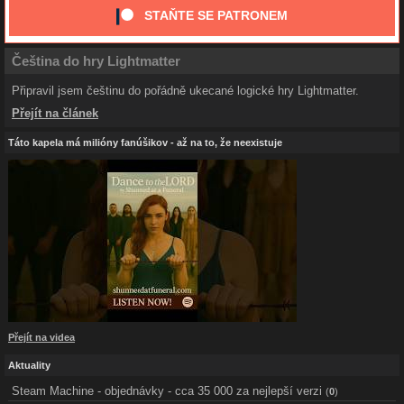
STAŇTE SE PATRONEM
Čeština do hry Lightmatter
Připravil jsem češtinu do pořádně ukecané logické hry Lightmatter.
Přejít na článek
Táto kapela má milióny fanúšikov - až na to, že neexistuje
Přejít na videa
Aktuality
Steam Machine - objednávky - cca 35 000 za nejlepší verzi
(
0
)