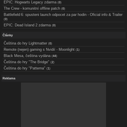
EPIC: Hogwarts Legacy zdarma
(
0
)
The Crew - komunitní offline patch
(
0
)
Battlefield 6: spusteni launch odpocet za par hodin - Oficial info & Trailer
(
0
)
EPIC: Dead Island 2 zdarma
(
0
)
Články
Čeština do hry Lightmatter
(
0
)
Remote (nejen) gaming s Nvidií - Moonlight
(
1
)
Black Mesa, čeština vydána
(
44
)
Čeština do hry "The Bridge"
(
2
)
Čeština do hry "Patterna"
(
1
)
Reklama