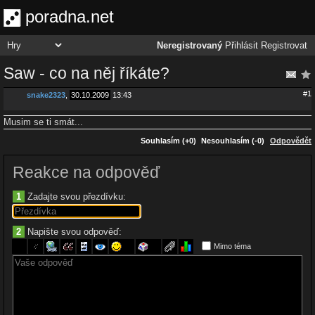
poradna.net
Neregistrovaný
Přihlásit
Registrovat
Saw - co na něj říkáte?
#1
snake2323
,
30.10.2009
13:43
Musim se ti smát...
Souhlasím (+0)
Nesouhlasím (-0)
Odpovědět
Reakce na odpověď
1
Zadajte svou přezdívku:
2
Napište svou odpověď:
Mimo téma