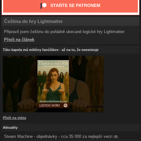
STAŇTE SE PATRONEM
Čeština do hry Lightmatter
Připravil jsem češtinu do pořádně ukecané logické hry Lightmatter.
Přejít na článek
Táto kapela má milióny fanúšikov - až na to, že neexistuje
Přejít na videa
Aktuality
Steam Machine - objednávky - cca 35 000 za nejlepší verzi
(
0
)