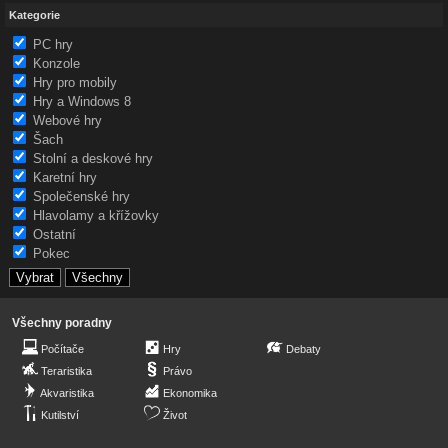
Kategorie
PC hry
Konzole
Hry pro mobily
Hry a Windows 8
Webové hry
Šach
Stolní a deskové hry
Karetní hry
Společenské hry
Hlavolamy a křížovky
Ostatní
Pokec
Všechny poradny
Počítače
Hry
Debaty
Teraristika
Právo
Akvaristika
Ekonomika
Kutilství
Život