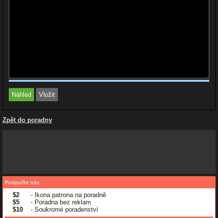
Zpět do poradny
Podpořte nás
$2
- Ikona patrona na poradně
$5
- Poradna bez reklam
$10
- Soukromé poradenství