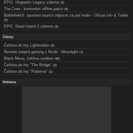
EPIC: Hogwarts Legacy zdarma
(
0
)
The Crew - komunitní offline patch
(
0
)
Battlefield 6: spusteni launch odpocet za par hodin - Oficial info & Trailer
(
0
)
EPIC: Dead Island 2 zdarma
(
0
)
Články
Čeština do hry Lightmatter
(
0
)
Remote (nejen) gaming s Nvidií - Moonlight
(
1
)
Black Mesa, čeština vydána
(
44
)
Čeština do hry "The Bridge"
(
2
)
Čeština do hry "Patterna"
(
1
)
Reklama