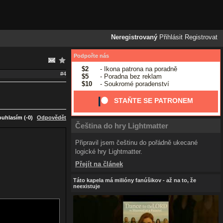
Neregistrovaný
Přihlásit
Registrovat
Podpořte nás
$2
- Ikona patrona na poradně
#4
$5
- Poradna bez reklam
$10
- Soukromé poradenství
STAŇTE SE PATRONEM
uhlasím (-0)
Odpovědět
Čeština do hry Lightmatter
Připravil jsem češtinu do pořádně ukecané
logické hry Lightmatter.
Přejít na článek
Táto kapela má milióny fanúšikov - až na to, že
neexistuje