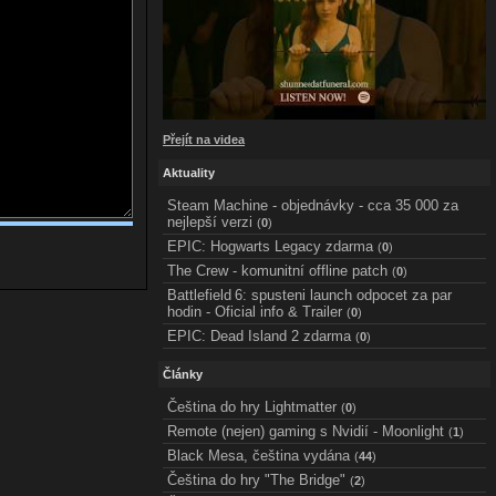
Přejít na videa
Aktuality
Steam Machine - objednávky - cca 35 000 za
nejlepší verzi
(
0
)
EPIC: Hogwarts Legacy zdarma
(
0
)
The Crew - komunitní offline patch
(
0
)
Battlefield 6: spusteni launch odpocet za par
hodin - Oficial info & Trailer
(
0
)
EPIC: Dead Island 2 zdarma
(
0
)
Články
Čeština do hry Lightmatter
(
0
)
Remote (nejen) gaming s Nvidií - Moonlight
(
1
)
Black Mesa, čeština vydána
(
44
)
Čeština do hry "The Bridge"
(
2
)