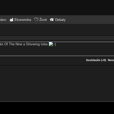
rávo
Ekonomika
Život
Debaty
ghts Of The Nine a Shivering Isles
Souhlasím (+0)
Neso