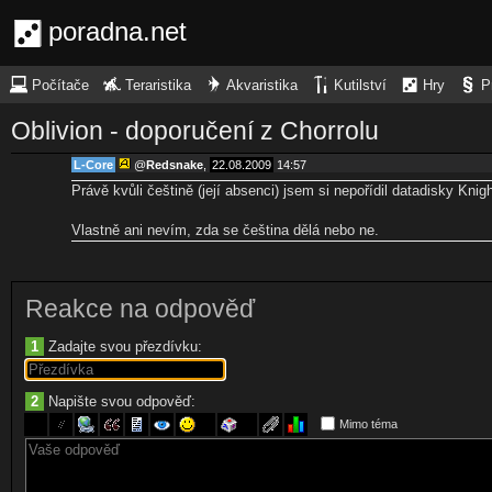
poradna.net
Počítače
Teraristika
Akvaristika
Kutilství
Hry
P
Oblivion - doporučení z Chorrolu
L-Core
@
Redsnake
,
22.08.2009
14:57
Právě kvůli češtině (její absenci) jsem si nepořídil datadisky Kni
Vlastně ani nevím, zda se čeština dělá nebo ne.
Reakce na odpověď
1
Zadajte svou přezdívku:
2
Napište svou odpověď:
Mimo téma