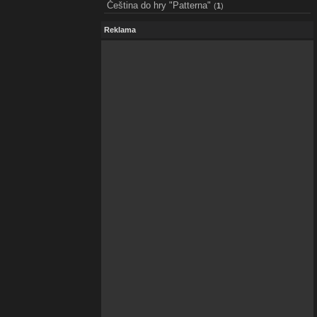
Čeština do hry "Patterna"
(
1
)
Reklama